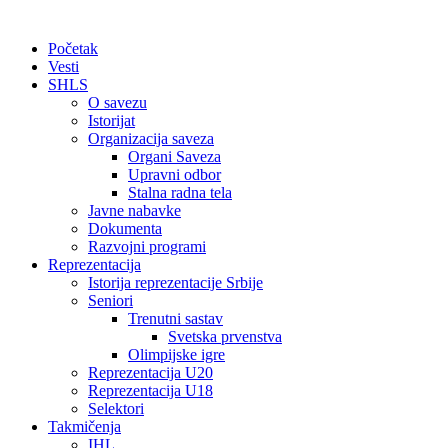
Početak
Vesti
SHLS
O savezu
Istorijat
Organizacija saveza
Organi Saveza
Upravni odbor
Stalna radna tela
Javne nabavke
Dokumenta
Razvojni programi
Reprezentacija
Istorija reprezentacije Srbije
Seniori
Trenutni sastav
Svetska prvenstva
Olimpijske igre
Reprezentacija U20
Reprezentacija U18
Selektori
Takmičenja
IHL