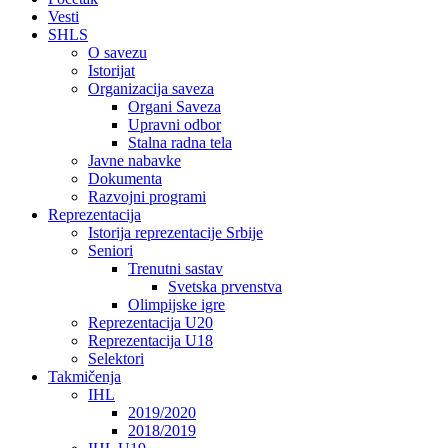
Vesti
SHLS
O savezu
Istorijat
Organizacija saveza
Organi Saveza
Upravni odbor
Stalna radna tela
Javne nabavke
Dokumenta
Razvojni programi
Reprezentacija
Istorija reprezentacije Srbije
Seniori
Trenutni sastav
Svetska prvenstva
Olimpijske igre
Reprezentacija U20
Reprezentacija U18
Selektori
Takmičenja
IHL
2019/2020
2018/2019