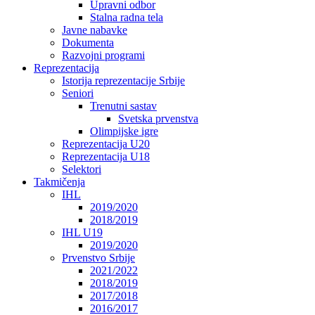
Upravni odbor
Stalna radna tela
Javne nabavke
Dokumenta
Razvojni programi
Reprezentacija
Istorija reprezentacije Srbije
Seniori
Trenutni sastav
Svetska prvenstva
Olimpijske igre
Reprezentacija U20
Reprezentacija U18
Selektori
Takmičenja
IHL
2019/2020
2018/2019
IHL U19
2019/2020
Prvenstvo Srbije
2021/2022
2018/2019
2017/2018
2016/2017