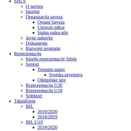
SHLS
O savezu
Istorijat
Organizacija saveza
Organi Saveza
Upravni odbor
Stalna radna tela
Javne nabavke
Dokumenta
Razvojni programi
Reprezentacija
Istorija reprezentacije Srbije
Seniori
Trenutni sastav
Svetska prvenstva
Olimpijske igre
Reprezentacija U20
Reprezentacija U18
Selektori
Takmičenja
IHL
2019/2020
2018/2019
IHL U19
2019/2020