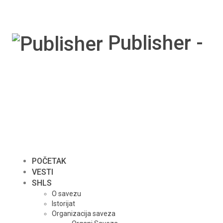
Publisher -
POČETAK
VESTI
SHLS
O savezu
Istorijat
Organizacija saveza