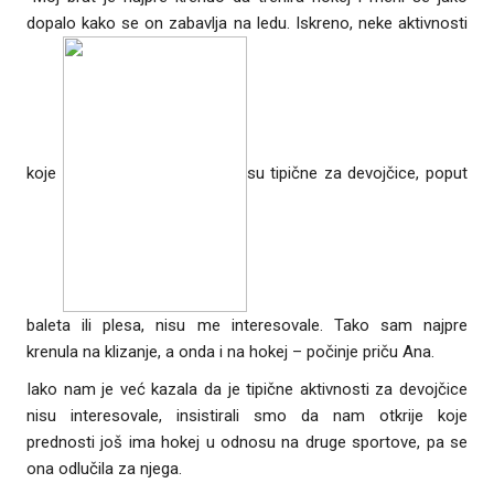
dopalo kako se on zabavlja na ledu. Iskreno, neke aktivnosti
koje
su tipične za devojčice, poput
baleta ili plesa, nisu me interesovale. Tako sam najpre
krenula na klizanje, a onda i na hokej – počinje priču Ana.
Iako nam je već kazala da je tipične aktivnosti za devojčice
nisu interesovale, insistirali smo da nam otkrije koje
prednosti još ima hokej u odnosu na druge sportove, pa se
ona odlučila za njega.