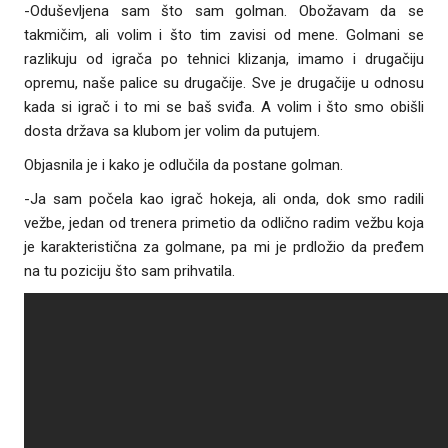
-Oduševljena sam što sam golman. Obožavam da se
takmičim, ali volim i što tim zavisi od mene. Golmani se
razlikuju od igrača po tehnici klizanja, imamo i drugačiju
opremu, naše palice su drugačije. Sve je drugačije u odnosu
kada si igrač i to mi se baš sviđa. A volim i što smo obišli
dosta država sa klubom jer volim da putujem.
Objasnila je i kako je odlučila da postane golman.
-Ja sam počela kao igrač hokeja, ali onda, dok smo radili
vežbe, jedan od trenera primetio da odlično radim vežbu koja
je karakteristična za golmane, pa mi je prdložio da pređem
na tu poziciju što sam prihvatila.