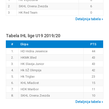
2
SKHL Crvena Zvezda
6
3
HK Red Team
0
Detaljnija tabela »
Tabela IHL lige U19 2019/20
#
Ekipa
PTS
1.
HD Hidria Jesenice
44
2.
HKMK Bled
43
3.
HK Slavija Junior
43
4.
Hk SŽ Olimpija
42
5.
Hk Triglav
23
6.
KHL Mladost
15
7.
HDK Maribor
11
8.
SKHL Crvena Zvezda
10
Detaljnija tabela »