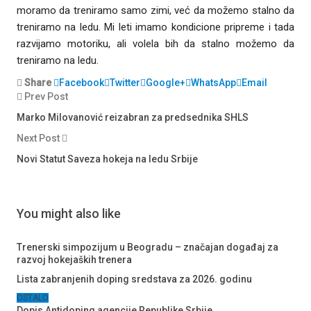
moramo da treniramo samo zimi, već da možemo stalno da
treniramo na ledu. Mi leti imamo kondicione pripreme i tada
razvijamo motoriku, ali volela bih da stalno možemo da
treniramo na ledu.
Share
Facebook
Twitter
Google+
WhatsApp
Email
Prev Post
Marko Milovanović reizabran za predsednika SHLS
Next Post
Novi Statut Saveza hokeja na ledu Srbije
You might also like
Trenerski simpozijum u Beogradu – značajan događaj za
razvoj hokejaških trenera
Lista zabranjenih doping sredstava za 2026. godinu
OSTALO
Dopis Antidoping agencije Republike Srbije