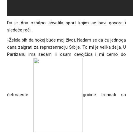
Da je Ana ozbiljno shvatila sport kojim se bavi govore i
sledeće reči.
-Želela bih da hokej bude moj život. Nadam se da ću jednoga
dana zaigrati za reprezenraciju Srbije. To mi je velika želja. U
Partizanu ima sedam ili osam devojčica i mi ćemo do
četrnaeste
godine trenirati sa