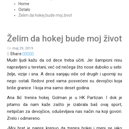
Home
Ostalo
Želim da hokej bude moj život
Želim da hokej bude moj život
On
maj 29, 2019
Share
Mudri ljudi kažu da od dece treba učiti. Jer šampioni nisu
napravljeni u teretani, već od nečega što nose duboko u sebi:
želje, vizije i sna. A deca sanjaju više od drugih i uporniji su
nego ostali. Redovi pred vama posvećeni su devojčici koja
briše granice. I koja ima samo deset godina.
Ana Ilić trenira hokej. Golman je u HK Partizan. I dok je
pitamo da nam kaže zašto je izabrala baš ovaj sport,
netipičan za devojčice, oduševljava nas način na koji govori.
Zrelo i odmereno.
-Moj brat je najpre krenuo da trenira hokej i meni se jako