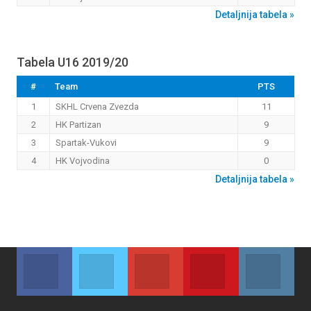
Detaljnija tabela »
Tabela U16 2019/20
#
Team
PTS
1
SKHL Crvena Zvezda
11
2
HK Partizan
9
3
Spartak-Vukovi
9
4
HK Vojvodina
0
Detaljnija tabela »
Facebook
Twitter
Google+
Youtube
Inst
Join us on Facebook
Join us on Twitter
Join us on Google
Join us on Youtub
Join