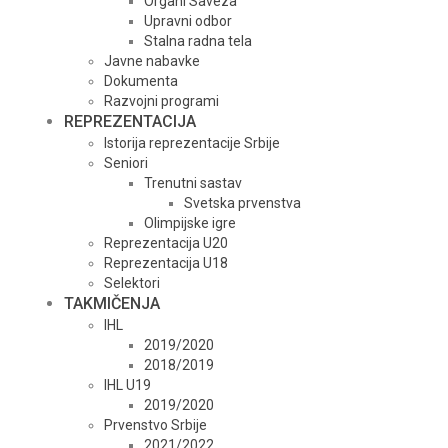
Organi Saveza
Upravni odbor
Stalna radna tela
Javne nabavke
Dokumenta
Razvojni programi
REPREZENTACIJA
Istorija reprezentacije Srbije
Seniori
Trenutni sastav
Svetska prvenstva
Olimpijske igre
Reprezentacija U20
Reprezentacija U18
Selektori
TAKMIČENJA
IHL
2019/2020
2018/2019
IHL U19
2019/2020
Prvenstvo Srbije
2021/2022