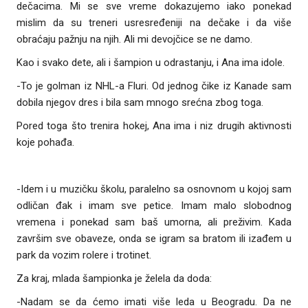
dečacima. Mi se sve vreme dokazujemo iako ponekad
mislim da su treneri usresređeniji na dečake i da više
obraćaju pažnju na njih. Ali mi devojčice se ne damo.
Kao i svako dete, ali i šampion u odrastanju, i Ana ima idole.
-To je golman iz NHL-a Fluri. Od jednog čike iz Kanade sam
dobila njegov dres i bila sam mnogo srećna zbog toga.
Pored toga što trenira hokej, Ana ima i niz drugih aktivnosti
koje pohađa.
-Idem i u muzičku školu, paralelno sa osnovnom u kojoj sam
odličan đak i imam sve petice. Imam malo slobodnog
vremena i ponekad sam baš umorna, ali preživim. Kada
završim sve obaveze, onda se igram sa bratom ili izađem u
park da vozim rolere i trotinet.
Za kraj, mlada šampionka je želela da doda:
-Nadam se da ćemo imati više leda u Beogradu. Da ne