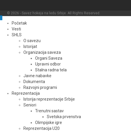
© 2026 - Savez hokeja na ledu Srbije. All Rights Reserved.
Početak
Vesti
SHLS
O savezu
Istorijat
Organizacija saveza
Organi Saveza
Upravni odbor
Stalna radna tela
Javne nabavke
Dokumenta
Razvojni programi
Reprezentacija
Istorija reprezentacije Srbije
Seniori
Trenutni sastav
Svetska prvenstva
Olimpijske igre
Reprezentacija U20