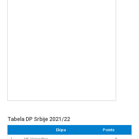
Tabela DP Srbije 2021/22
Ekipa
Points
1
HK Vojvodina
6