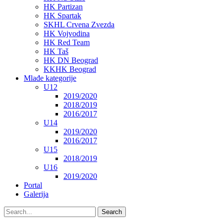
HK Partizan
HK Spartak
SKHL Crvena Zvezda
HK Vojvodina
HK Red Team
HK Taš
HK DN Beograd
KKHK Beograd
Mlađe kategorije
U12
2019/2020
2018/2019
2016/2017
U14
2019/2020
2016/2017
U15
2018/2019
U16
2019/2020
Portal
Galerija