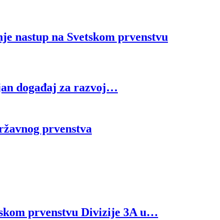
nje nastup na Svetskom prvenstvu
jan događaj za razvoj…
ržavnog prvenstva
tskom prvenstvu Divizije 3A u…