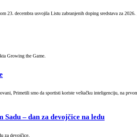
m 23. decembra usvojila Listu zabranjenih doping sredstava za 2026. 
jekta Growing the Game.
e
ovani, Primetili smo da sportisti koriste veštačku inteligenciju, na 
 Sadu – dan za devojčice na ledu
du za devojčice.