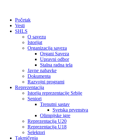
Početak
Vesti
SHLS
O savezu
Istorijat
Organizacija saveza
Organi Saveza
Upravni odbor
Stalna radna tela
Javne nabavke
Dokumenta
Razvojni programi
Reprezentacija
Istorija reprezentacije Srbije
Seniori
Trenutni sastav
Svetska prvenstva
Olimpijske igre
Reprezentacija U20
Reprezentacija U18
Selektori
Takmičenja