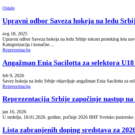
Ostalo
Upravni odbor Saveza hokeja na ledu Srbi
avg 18, 2025
Upravni odbor Saveza hokeja na ledu Srbije tokom proteklog leta usvoj
Kategorizacija i konačne…
Reprezentacija
Angažman Enia Sacilotta za selektora U18 
feb 9, 2026
Savez hokeja na ledu Srbije objavljuje angažman Enia Sacilotta za s
Reprezentacija
Reprezentacija Srbije započinje nastup n
jan 16, 2026
U nedelju, 18.01.2026. godine, počinje 2026 IIHF Svetsko juniorsko 
Lista zabranjenih doping sredstava za 202