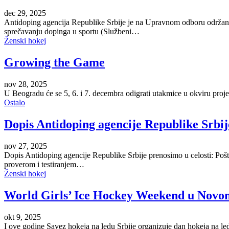
dec 29, 2025
Antidoping agencija Republike Srbije je na Upravnom odboru održano
sprečavanju dopinga u sportu (Službeni…
Ženski hokej
Growing the Game
nov 28, 2025
U Beogradu će se 5, 6. i 7. decembra odigrati utakmice u okviru pro
Ostalo
Dopis Antidoping agencije Republike Srbij
nov 27, 2025
Dopis Antidoping agencije Republike Srbije prenosimo u celosti: Pošt
proverom i testiranjem…
Ženski hokej
World Girls’ Ice Hockey Weekend u Novom
okt 9, 2025
I ove godine Savez hokeja na ledu Srbije organizuje dan hokeja na le