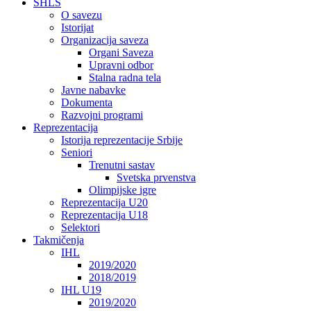
SHLS
O savezu
Istorijat
Organizacija saveza
Organi Saveza
Upravni odbor
Stalna radna tela
Javne nabavke
Dokumenta
Razvojni programi
Reprezentacija
Istorija reprezentacije Srbije
Seniori
Trenutni sastav
Svetska prvenstva
Olimpijske igre
Reprezentacija U20
Reprezentacija U18
Selektori
Takmičenja
IHL
2019/2020
2018/2019
IHL U19
2019/2020