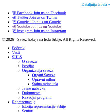
Detaljnija tabela »
Facebook
Join us on Facebook
Twitter
Join us on Twitter
Google+
Join us on Google
Youtube
Join us on Youtube
Instagram
Join us on Instagram
© 2026 - Savez hokeja na ledu Srbije. All Rights Reserved.
Početak
Vesti
SHLS
O savezu
Istorijat
Organizacija saveza
Organi Saveza
Upravni odbor
Stalna radna tela
Javne nabavke
Dokumenta
Razvojni programi
Reprezentacija
Istorija reprezentacije Srbije
Seniori