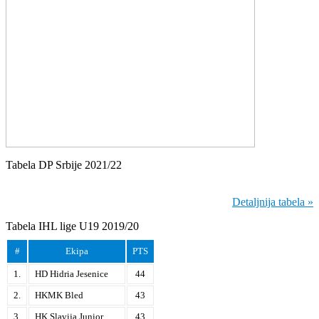
Tabela DP Srbije 2021/22
Detaljnija tabela »
Tabela IHL lige U19 2019/20
#
Ekipa
PTS
1.
HD Hidria Jesenice
44
2.
HKMK Bled
43
3.
HK Slavija Junior
43