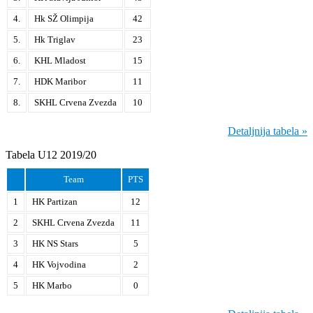
4.
Hk SŽ Olimpija
42
5.
Hk Triglav
23
6.
KHL Mladost
15
7.
HDK Maribor
11
8.
SKHL Crvena Zvezda
10
Detaljnija tabela »
Tabela U12 2019/20
Team
PTS
1
HK Partizan
12
2
SKHL Crvena Zvezda
11
3
HK NS Stars
5
4
HK Vojvodina
2
5
HK Marbo
0