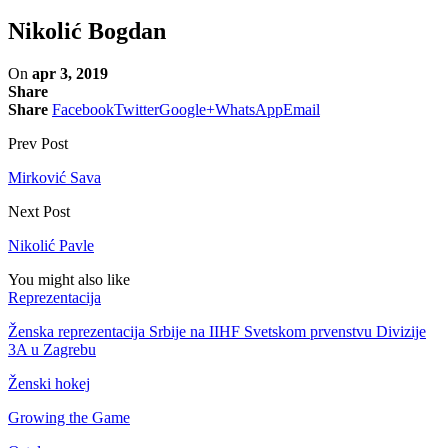
Nikolić Bogdan
On
apr 3, 2019
Share
Share
Facebook
Twitter
Google+
WhatsApp
Email
Prev Post
Mirković Sava
Next Post
Nikolić Pavle
You might also like
Reprezentacija
Ženska reprezentacija Srbije na IIHF Svetskom prvenstvu Divizije
3A u Zagrebu
Ženski hokej
Growing the Game