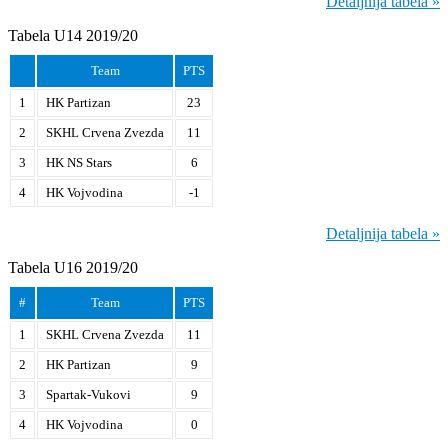
Detaljnija tabela »
Tabela U14 2019/20
Team
PTS
1
HK Partizan
23
2
SKHL Crvena Zvezda
11
3
HK NS Stars
6
4
HK Vojvodina
-1
Detaljnija tabela »
Tabela U16 2019/20
#
Team
PTS
1
SKHL Crvena Zvezda
11
2
HK Partizan
9
3
Spartak-Vukovi
9
4
HK Vojvodina
0