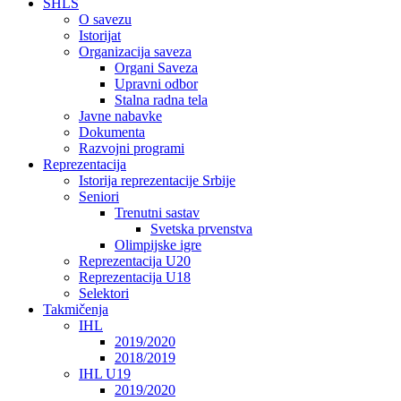
SHLS
O savezu
Istorijat
Organizacija saveza
Organi Saveza
Upravni odbor
Stalna radna tela
Javne nabavke
Dokumenta
Razvojni programi
Reprezentacija
Istorija reprezentacije Srbije
Seniori
Trenutni sastav
Svetska prvenstva
Olimpijske igre
Reprezentacija U20
Reprezentacija U18
Selektori
Takmičenja
IHL
2019/2020
2018/2019
IHL U19
2019/2020