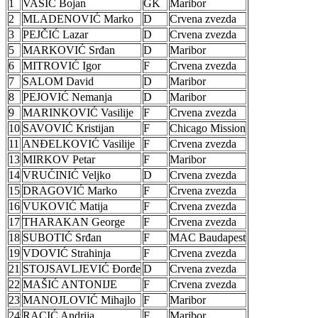
1
VASIĆ Bojan
GK
Maribor
2
MLADENOVIĆ Marko
D
Crvena zvezda
3
PEJČIĆ Lazar
D
Crvena zvezda
5
MARKOVIĆ Srđan
D
Maribor
6
MITROVIĆ Igor
F
Crvena zvezda
7
SALOM David
D
Maribor
8
PEJOVIĆ Nemanja
D
Maribor
9
MARINKOVIĆ Vasilije
F
Crvena zvezda
10
SAVOVIĆ Kristijan
F
Chicago Mission
11
ANĐELKOVIĆ Vasilije
F
Crvena zvezda
13
MIRKOV Petar
F
Maribor
14
VRUĆINIĆ Veljko
D
Crvena zvezda
15
DRAGOVIĆ Marko
F
Crvena zvezda
16
VUKOVIĆ Matija
F
Crvena zvezda
17
THARAKAN George
F
Crvena zvezda
18
SUBOTIĆ Srđan
F
MAC Baudapest
19
VDOVIĆ Strahinja
F
Crvena zvezda
21
STOJSAVLJEVIĆ Đorđe
D
Crvena zvezda
22
MAŠIĆ ANTONIJE
F
Crvena zvezda
23
MANOJLOVIĆ Mihajlo
F
Maribor
24
RACIĆ Andrija
F
Maribor