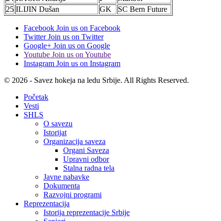
25
ILIJIN Dušan
GK
SC Bern Future
Facebook
Join us on Facebook
Twitter
Join us on Twitter
Google+
Join us on Google
Youtube
Join us on Youtube
Instagram
Join us on Instagram
© 2026 - Savez hokeja na ledu Srbije. All Rights Reserved.
Početak
Vesti
SHLS
O savezu
Istorijat
Organizacija saveza
Organi Saveza
Upravni odbor
Stalna radna tela
Javne nabavke
Dokumenta
Razvojni programi
Reprezentacija
Istorija reprezentacije Srbije