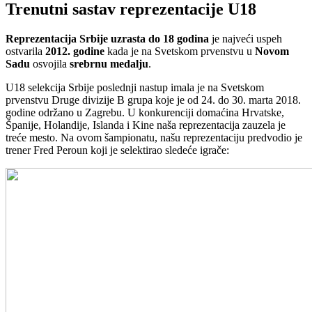
Trenutni sastav reprezentacije U18
Reprezentacija Srbije uzrasta do 18 godina
je najveći uspeh
ostvarila
2012. godine
kada je na Svetskom prvenstvu u
Novom
Sadu
osvojila
srebrnu medalju
.
U18 selekcija Srbije poslednji nastup imala je na Svetskom
prvenstvu Druge divizije B grupa koje je od 24. do 30. marta 2018.
godine održano u Zagrebu. U konkurenciji domaćina Hrvatske,
Španije, Holandije, Islanda i Kine naša reprezentacija zauzela je
treće mesto. Na ovom šampionatu, našu reprezentaciju predvodio je
trener Fred Peroun koji je selektirao sledeće igrače: