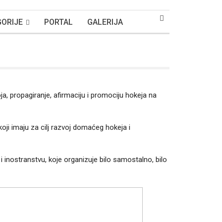
ORIJE
PORTAL
GALERIJA
ja, propagiranje, afirmaciju i promociju hokeja na
ji imaju za cilj razvoj domaćeg hokeja i
i inostranstvu, koje organizuje bilo samostalno, bilo