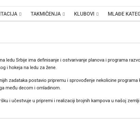
TACIJA
TAKMIČENJA
KLUBOVI
MLAĐE KATEG
na ledu Srbije ima definisanje i ostvarivanje planova i programa razvo
kog i hokeja na ledu za žene.
ijih zadataka postavio pripremu i sprovođenje nekolicine programa ko
svega među decom i omladinom.
ku i učestvuje u pripremi i realizaciji brojnih kampova u našoj zemlji 