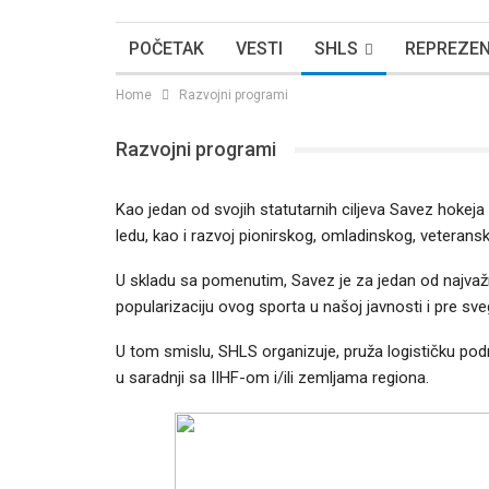
POČETAK
VESTI
SHLS
REPREZEN
Home
Razvojni programi
Razvojni programi
Kao jedan od svojih statutarnih ciljeva Savez hokeja 
ledu, kao i razvoj pionirskog, omladinskog, veterans
U skladu sa pomenutim, Savez je za jedan od najvažn
popularizaciju ovog sporta u našoj javnosti i pre 
U tom smislu, SHLS organizuje, pruža logističku podrš
u saradnji sa IIHF-om i/ili zemljama regiona.