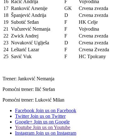
16
Racić Andrija
F
Vojvodina
17
Ranković Arsenije
GK
Crvena zvezda
18
Španjević Andrija
D
Crvena zvezda
19
Subotić Srđan
F
HK Celje
21
Vučurević Nemanja
F
Vojvodina
22
Zwick Andrej
F
Crvena zvezda
23
Novaković Uglješa
D
Crvena zvezda
24
Leštarić Lazar
F
Crvena Zvezda
25
Savić Vuk
F
HC Tpolcany
Trener: Janković Nemanja
Pomoćni trener: Ilić Stefan
Pomoćni trener: Luković Milan
Facebook
Join us on Facebook
Twitter
Join us on Twitter
Google+
Join us on Google
Youtube
Join us on Youtube
Instagram
Join us on Instagram