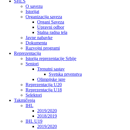
SHLS
O savezu
Istorijat
Organizacija saveza
Organi Saveza
Upravni odbor
Stalna radna tela
Javne nabavke
Dokumenta
Razvojni programi
Reprezentacija
Istorija reprezentacije Srbije
Seniori
Trenutni sastav
Svetska prvenstva
Olimpijske igre
Reprezentacija U20
Reprezentacija U18
Selektori
Takmičenja
IHL
2019/2020
2018/2019
IHL U19
2019/2020