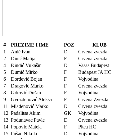
#
PREZIME I IME
POZ
KLUB
1
Anić Ivan
D
Crvena zvezda
2
Dinić Matija
F
Crvena zvezda
4
Đinđić Vukašin
D
Vasas Budapest
5
Đumić Mirko
F
Budapest JA HC
6
Đorđević Bojan
F
Vojvodina
7
Dragović Marko
F
Crvena zvezda
8
Grković Dušan
F
Vojvodina
9
Gvozdenović Aleksa
F
Crvena Zvezda
11
Mladenović Marko
D
Crvena zvezda
12
Padalitsa Akim
GK
Vojvodina
13
Podunavac Pavle
D
Crvena zvezda
14
Popović Mateja
F
Pitea HC
15
Pušac Nikola
D
Vojvodina