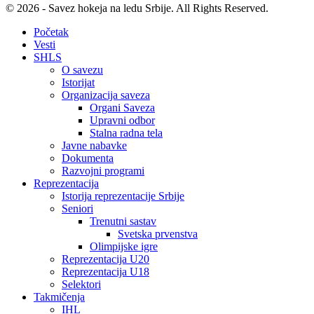
© 2026 - Savez hokeja na ledu Srbije. All Rights Reserved.
Početak
Vesti
SHLS
O savezu
Istorijat
Organizacija saveza
Organi Saveza
Upravni odbor
Stalna radna tela
Javne nabavke
Dokumenta
Razvojni programi
Reprezentacija
Istorija reprezentacije Srbije
Seniori
Trenutni sastav
Svetska prvenstva
Olimpijske igre
Reprezentacija U20
Reprezentacija U18
Selektori
Takmičenja
IHL