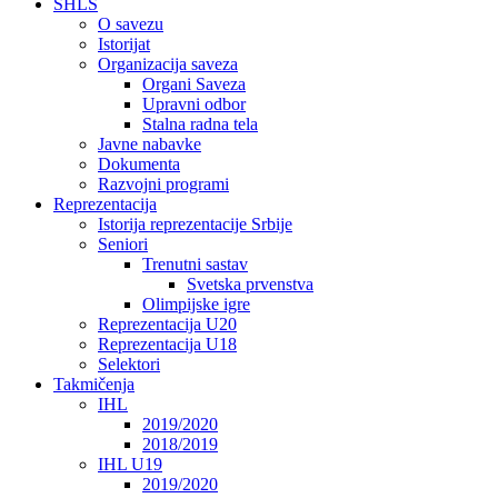
SHLS
O savezu
Istorijat
Organizacija saveza
Organi Saveza
Upravni odbor
Stalna radna tela
Javne nabavke
Dokumenta
Razvojni programi
Reprezentacija
Istorija reprezentacije Srbije
Seniori
Trenutni sastav
Svetska prvenstva
Olimpijske igre
Reprezentacija U20
Reprezentacija U18
Selektori
Takmičenja
IHL
2019/2020
2018/2019
IHL U19
2019/2020