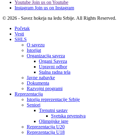
Youtube
Join us on Youtube
Instagram
Join us on Instagram
© 2026 - Savez hokeja na ledu Srbije. All Rights Reserved.
Početak
Vesti
SHLS
O savezu
Istorijat
Organizacija saveza
Organi Saveza
Upravni odbor
Stalna radna tela
Javne nabavke
Dokumenta
Razvojni programi
Reprezentacija
Istorija reprezentacije Srbije
Seniori
Trenutni sastav
Svetska prvenstva
Olimpijske igre
Reprezentacija U20
Reprezentacija U18