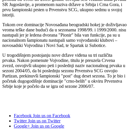
SR Jugoslavije, a promenom naziva države u Srbija i Crna Gora, i
prvu šampionski prsten u Prvenstvu SCG, ukupno sedmu u svojoj
istoriji.
Tokom ove dominacije Novosađana beogradski hokej je doživljavao
veoma teške dane budući da u sezonama 1998/99. i 1999/2000. nisu
nastupali jer je ledena dvorana "Pionir" bila van funkcije, pa su u
nacionalnom šampionatu nastupali samo vojvođanski klubovi –
novosadski Vojvodina i Novi Sad, te Spartak iz Subotice.
U trogodišnjem postojanju nove države viđena su tri različita
prvaka. Nakon pomenute Vojvodine, titulu je preuzela Crvena
zvezd, osvojivši ukupno peti i poslednji naziv nacionalnog prvaka u
sezoni 2004/05, da bi poslednju sezonu Prvenstva SCG osvojio
Partizan, prekinuvši šampionski "post" dug deset sezona. To je bio i
početak dugogodišnje dominacije "crno-belih" u okviru Prvenstva
Srbije koje je počelo da se igra od sezone 2006/07.
Facebook
Join us on Facebook
Twitter
Join us on Twitter
Google+
Join us on Google