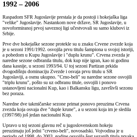
1992 – 2006
Raspadom SFR Jugoslavije prestala je da postoji i hokejaška liga
"velike" Jugoslavije. Nastankom nove države, SR Jugoslavije, u
novoformiranoj prvoj saveznoj ligi učestvovali su samo klubovi iz
Srbije.
Prve dve hokejaške sezone protekle su u znaku Crvene zvezde koja
je u sezoni 1991/1992. osvojila prvu titulu šampiona u svojoj istoriji,
a pobedom u Kupu Jugoslavije i "duplu krunu". Crvena zvezda je
naredne sezone odbranila titulu, dok kup nije igran, kao ni godinu
dana kasnije, u sezoni 1993/94. U toj sezoni Partizan prkida
dvogodišnju dominaciju Zvezde i osvaja prvu titulu u SR
Jugoslaviji, a osmu ukupno. "Crno-beli" su naredne sezone osvojili
"triplu krunu", pošto su uz odbranu titule, osvojili i ponovo
ustanovljeni nacionalni Kup, kao i Balkansku ligu, završivši sezonu
bez poraza.
Naredne dve takmičarske sezone primat ponovo preuzima Crvena
zvezda koja osvaja dve "duple krune", a u sezoni koja im je sledila
(1997/98) još jedan nacionalni Kup.
Upravo u toj sezoni glavnu reč u jugoslovenskom hokeju
preuzimaju još jedni "crveno-beli", novosadski. Vojvodina je u
periodu od 1998. do 2003. godine osvojila šest vezanih titula prvaka