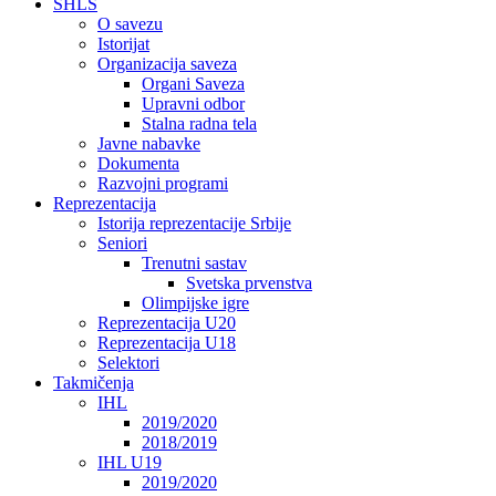
SHLS
O savezu
Istorijat
Organizacija saveza
Organi Saveza
Upravni odbor
Stalna radna tela
Javne nabavke
Dokumenta
Razvojni programi
Reprezentacija
Istorija reprezentacije Srbije
Seniori
Trenutni sastav
Svetska prvenstva
Olimpijske igre
Reprezentacija U20
Reprezentacija U18
Selektori
Takmičenja
IHL
2019/2020
2018/2019
IHL U19
2019/2020