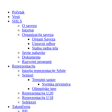
Početak
Vesti
SHLS
O savezu
Istorijat
Organizacija saveza
Organi Saveza
Upravni odbor
Stalna radna tela
Javne nabavke
Dokumenta
Razvojni programi
Reprezentacija
Istorija reprezentacije Srbije
Seniori
Trenutni sastav
Svetska prvenstva
Olimpijske igre
Reprezentacija U20
Reprezentacija U18
Selektori
Takmičenja
IHL