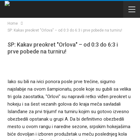
Home
SP: Kakav preokret "Orlova" – od 0:3 do 6:3 i prve pobede na turniru!
SP: Kakav preokret "Orlova" – od 0:3 do 6:3 i
prve pobede na turniru!
Iako su bili na ivici ponora posle prve trećine, sigurno
najslabije na ovom šampionatu, posle koje su gubili sa velika
tri gola zaostatka, "Orlovi" su napravili retko viđen preokret u
hokeju i sa šest vezanih golova do kraja meča savladali
Islanđane za prvi trijumf na turniru kojim su gotovo izvesno
obezbedili opstanak u grupi A. Da bi definitivno obezbedili
mesto u ovom rangu i naredne sezone, srpskim hokejašima
biće dovoljan i izboren produžetak u meču poslednjeg kola