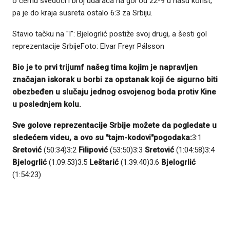
o čemu svedoči i broj udaraca na gol od 22-9 u našu korist,
pa je do kraja susreta ostalo 6:3 za Srbiju.
Stavio tačku na "I": Bjelogrlić postiže svoj drugi, a šesti gol
reprezentacije SrbijeFoto: Elvar Freyr Pálsson
Bio je to prvi trijumf našeg tima kojim je napravljen
značajan iskorak u borbi za opstanak koji će sigurno biti
obezbeđen u slučaju jednog osvojenog boda protiv Kine
u poslednjem kolu.
Sve golove reprezentacije Srbije možete da pogledate u
sledećem videu, a ovo su "tajm-kodovi"pogodaka:
3:1
Sretović
(50:34)3:2
Filipović
(53:50)3:3
Sretović
(1:04:58)3:4
Bjelogrlić
(1:09:53)3:5
Leštarić
(1:39:40)3:6
Bjelogrlić
(1:54:23)