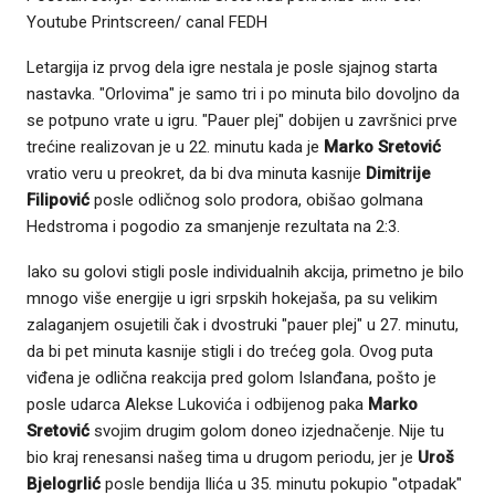
Youtube Printscreen/ canal FEDH
Letargija iz prvog dela igre nestala je posle sjajnog starta
nastavka. "Orlovima" je samo tri i po minuta bilo dovoljno da
se potpuno vrate u igru. "Pauer plej" dobijen u završnici prve
trećine realizovan je u 22. minutu kada je
Marko Sretović
vratio veru u preokret, da bi dva minuta kasnije
Dimitrije
Filipović
posle odličnog solo prodora, obišao golmana
Hedstroma i pogodio za smanjenje rezultata na 2:3.
Iako su golovi stigli posle individualnih akcija, primetno je bilo
mnogo više energije u igri srpskih hokejaša, pa su velikim
zalaganjem osujetili čak i dvostruki "pauer plej" u 27. minutu,
da bi pet minuta kasnije stigli i do trećeg gola. Ovog puta
viđena je odlična reakcija pred golom Islanđana, pošto je
posle udarca Alekse Lukovića i odbijenog paka
Marko
Sretović
svojim drugim golom doneo izjednačenje. Nije tu
bio kraj renesansi našeg tima u drugom periodu, jer je
Uroš
Bjelogrlić
posle bendija Ilića u 35. minutu pokupio "otpadak"