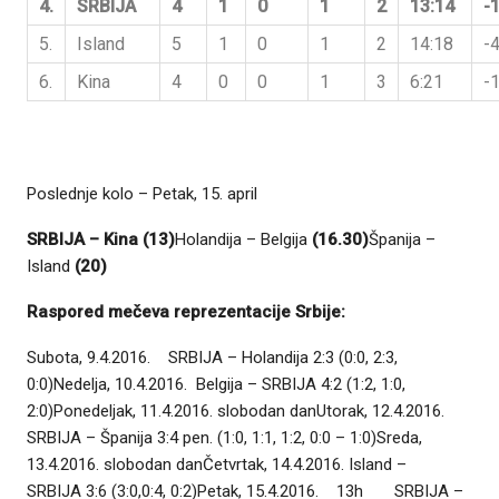
4.
SRBIJA
4
1
0
1
2
13:14
-
5.
Island
5
1
0
1
2
14:18
-
6.
Kina
4
0
0
1
3
6:21
-
Poslednje kolo – Petak, 15. april
SRBIJA – Kina
(13)
Holandija – Belgija
(16.30)
Španija –
Island
(20)
Raspored mečeva reprezentacije Srbije:
Subota, 9.4.2016. SRBIJA – Holandija 2:3 (0:0, 2:3,
0:0)Nedelja, 10.4.2016. Belgija – SRBIJA 4:2 (1:2, 1:0,
2:0)Ponedeljak, 11.4.2016. slobodan danUtorak, 12.4.2016.
SRBIJA – Španija 3:4 pen. (1:0, 1:1, 1:2, 0:0 – 1:0)Sreda,
13.4.2016. slobodan danČetvrtak, 14.4.2016. Island –
SRBIJA 3:6 (3:0,0:4, 0:2)Petak, 15.4.2016. 13h SRBIJA –