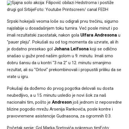
Sjajna solo akcija: Filipović obilazi Hedstroma i postiže
drugi gol SrbijeFoto: Youtube Printscreen/ canal FEDH
Srpski hokejaši veoma loše su odigrali prvu trećinu, sigurno
najslabije u dosadašnjem toku turnira. Već posle minut i po
imali rezultatski zaostatak, nakon gola
Ulfara Andresona
u
"pauer pleju". Pokušali su od tog momenta da uzvrate, ali ih
je dodatno presekao gol
Johana Leifsona
koji se odlično
snašao u gužvi pred našim golom u 9. minutu. Imali smo
dobru šansu da u kontri "3 na 2" u 12. minutu smanjimo
rezultat, ali su "Orlovi" prekombinovali i propustili priliku da se
vrate u igru.
Pokušaji da dođemo do prvog pogotka delovali su dosta
neubedljivo, a u 15. minutu usledio je novi šok za naš
nacionalni tim, pošto je
Andreson
još jednom iz neposredne
blizine pogodio mrežu Arsenija Rankovića, posle kontre i
pravovremene asistencije Gudnasona, za ogromnih 0:3.
Početak serije: Gol Marka Sretovića pokrenuo timFoto: