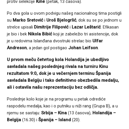
protiv selekcije
Kine
(petak, 13 časova).
Po dva gola u ovom podvigu našeg nacionalnog tima postigli
su
Marko Sretović
i
Uroš Bjelogrlić
, dok su se po jednom u
strelce upisali
Dimitrije Filipović
i
Lazar Leštarić
. Efikasan
je bio i bek
Nikola Bibić
koji je zabeležio tri asistencije, dok
je u redovima Islanđana dvostruki strelac bio
Ulfar
Andreson
, a jedan gol postigao
Johan Leifson
.
U prvom meču četvrtog kola Holandija je ubedljivo
savladala našeg poslednjeg rivala na turniru Kinu
rezultatom 9:0, dok je u večernjem terminu Španija
savladala Belgiju i tako definitivno obezbedila medalju,
ali i ostavila našu reprezentaciju bez odličja.
Poslednje kolo koje je na programu u petak odrediće
raspodelu medalja, kao i o putniku u niži rang (Grupa B), a u
njemu se sastaju:
Srbija – Kina
(13 časova),
Holandija –
Belgija
(16.30) i
Španija – Island
(20).