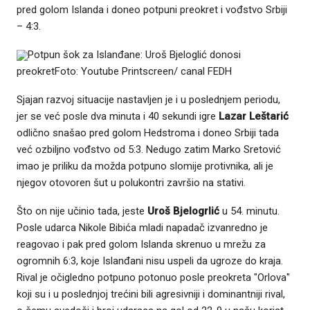
pred golom Islanda i doneo potpuni preokret i vođstvo Srbiji
– 4:3.
Potpun šok za Islanđane: Uroš Bjeloglić donosi
preokretFoto: Youtube Printscreen/ canal FEDH
Sjajan razvoj situacije nastavljen je i u poslednjem periodu,
jer se već posle dva minuta i 40 sekundi igre
Lazar Leštarić
odlično snašao pred golom Hedstroma i doneo Srbiji tada
već ozbiljno vođstvo od 5:3. Nedugo zatim Marko Sretović
imao je priliku da možda potpuno slomije protivnika, ali je
njegov otovoren šut u polukontri završio na stativi.
Što on nije učinio tada, jeste
Uroš Bjelogrlić
u 54. minutu.
Posle udarca Nikole Bibića mladi napadač izvanredno je
reagovao i pak pred golom Islanda skrenuo u mrežu za
ogromnih 6:3, koje Islanđani nisu uspeli da ugroze do kraja.
Rival je očigledno potpuno potonuo posle preokreta "Orlova"
koji su i u poslednjoj trećini bili agresivniji i dominantniji rival,