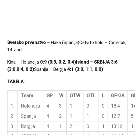
Svetsko prvenstvo –
Haka (Španija)Četvrto kolo – Četvrtak,
14. april
Kina – Holandija
0:9 (0:3, 0:2, 0:4)
Island – SRBIJA 3:6
(3:0,0:4, 0:2)
Španija – Belgija
4:1 (3:0, 1:1, 0:0)
TABELA:
Team
GP
W
OTW
OTL
L
GF:GA
G
1.
Holandija
4
3
1
0
0
18:4
1
2.
Španija
4
2
1
1
0
12:7
5
3.
Belgija
4
1
2
0
1
13:12
1