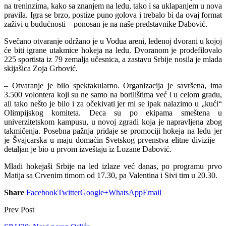
na treninzima, kako sa znanjem na ledu, tako i sa uklapanjem u nova
pravila. Igra se brzo, postize puno golova i trebalo bi da ovaj format
zaživi u budućnosti – ponosan je na naše predstavnike Dabović.
Svečano otvaranje održano je u Vodua areni, ledenoj dvorani u kojoj
će biti igrane utakmice hokeja na ledu. Dvoranom je prodefilovalo
225 sportista iz 79 zemalja učesnica, a zastavu Srbije nosila je mlada
skijašica Zoja Grbović.
– Otvaranje je bilo spektakularno. Organizacija je savršena, ima
3.500 volontera koji su ne samo na borilištima već i u celom gradu,
ali tako nešto je bilo i za očekivati jer mi se ipak nalazimo u „kući“
Olimpijskog komiteta. Deca su po ekipama smeštena u
univerzitetskom kampusu, u novoj zgradi koja je napravljena zbog
takmičenja. Posebna pažnja pridaje se promociji hokeja na ledu jer
je Švajcarska u maju domaćin Svetskog prvenstva elitne divizije –
detaljan je bio u prvom izveštaju iz Lozane Dabović.
Mladi hokejaši Srbije na led izlaze već danas, po programu prvo
Matija sa Crvenim timom od 17.30, pa Valentina i Sivi tim u 20.30.
Share
Facebook
Twitter
Google+
WhatsApp
Email
Prev Post