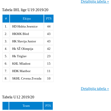
Detaljnija tabela »
Tabela IHL lige U19 2019/20
#
Ekipa
PTS
1.
HD Hidria Jesenice
44
2.
HKMK Bled
43
3.
HK Slavija Junior
43
4.
Hk SŽ Olimpija
42
5.
Hk Triglav
23
6.
KHL Mladost
15
7.
HDK Maribor
11
8.
SKHL Crvena Zvezda
10
Detaljnija tabela »
Tabela U12 2019/20
Team
PTS