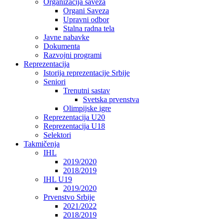
Organizacija saveza
Organi Saveza
Upravni odbor
Stalna radna tela
Javne nabavke
Dokumenta
Razvojni programi
Reprezentacija
Istorija reprezentacije Srbije
Seniori
Trenutni sastav
Svetska prvenstva
Olimpijske igre
Reprezentacija U20
Reprezentacija U18
Selektori
Takmičenja
IHL
2019/2020
2018/2019
IHL U19
2019/2020
Prvenstvo Srbije
2021/2022
2018/2019