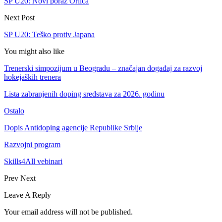
SP U20: Novi poraz Orlića
Next Post
SP U20: Teško protiv Japana
You might also like
Trenerski simpozijum u Beogradu – značajan događaj za razvoj
hokejaških trenera
Lista zabranjenih doping sredstava za 2026. godinu
Ostalo
Dopis Antidoping agencije Republike Srbije
Razvojni program
Skills4All vebinari
Prev
Next
Leave A Reply
Your email address will not be published.