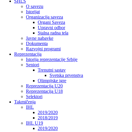
SHLS
O savezu
Istorijat
Organizacija saveza
Organi Saveza
Upravni odbor
Stalna radna tela
Javne nabavke
Dokumenta
Razvojni programi
Reprezentacija
Istorija reprezentacije Srbije
Seniori
Trenutni sastav
Svetska prvenstva
Olimpijske igre
Reprezentacija U20
Reprezentacija U18
Selektori
Takmičenja
IHL
2019/2020
2018/2019
IHL U19
2019/2020