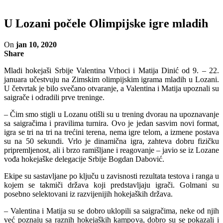
U Lozani počele Olimpijske igre mladih
On
jan 10, 2020
Share
Mladi hokejaši Srbije Valentina Vrhoci i Matija Dinić od 9. – 22.
januara učestvuju na Zimskim olimpijskim igrama mladih u Lozani.
U četvrtak je bilo svečano otvaranje, a Valentina i Matija upoznali su
saigrače i odradili prve treninge.
– Čim smo stigli u Lozanu otišli su u trening dvorau na upoznavanje
sa saigračima i pravilima turnira. Ovo je jedan sasvim novi format,
igra se tri na tri na trećini terena, nema igre telom, a izmene postava
su na 50 sekundi. Vrlo je dinamična igra, zahteva dobru fizičku
pripremljenost, ali i brzo ramišljane i reagovanje – javio se iz Lozane
vođa hokejaške delegacije Srbije Bogdan Dabović.
Ekipe su sastavljane po ključu u zavisnosti rezultata testova i ranga u
kojem se takmiči država koji predstavljaju igrači. Golmani su
posebno selektovani iz razvijenijih hokejaških država.
– Valentina i Matija su se dobro uklopili sa saigračima, neke od njih
već poznaju sa raznih hokejaških kampova, dobro su se pokazali i