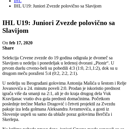
IHL
IHL U19: Juniori Zvezde polovično sa Slavijom
IHL U19: Juniori Zvezde polovično sa
Slavijom
On
feb 17, 2020
Share
Selekcija Crvene zvezde do 19 godina odigrala je dvomeč sa
Slavijom u nedelju i ponedeljak u ledenoj dvorani „Pionir“. U
prvom duelu crveno-beli su pobedili 4:3 (1:0, 2:1,1:2), dok su u
drugom meču poraženi 5:4 (0:2, 2:2, 2:1).
U nedelju su Beograđani golovima Antonija Mašića u šestom i Relje
Jovanovića u 24. minutu poveli 2:0. Prodan je iskoristio prednost
igrača više da smanji na 2:1, ali je do kraja drugog dela Vuk
Kravljanac vratio dva gola prednsti domaćinima. Početkom
poslednje trećine Marko Dragović i četvrti projektil za Zvezdu
pakuje iza leđa golmana Aleksandra Avramovića, a gosti iz
Slovenije uspeli su samo da ublaže poraz golovima Berčiča i
Skerlepa.