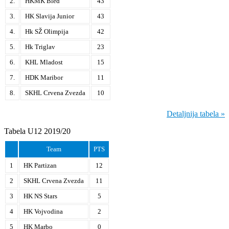
2.
HKMK Bled
43
3.
HK Slavija Junior
43
4.
Hk SŽ Olimpija
42
5.
Hk Triglav
23
6.
KHL Mladost
15
7.
HDK Maribor
11
8.
SKHL Crvena Zvezda
10
Detaljnija tabela »
Tabela U12 2019/20
Team
PTS
1
HK Partizan
12
2
SKHL Crvena Zvezda
11
3
HK NS Stars
5
4
HK Vojvodina
2
5
HK Marbo
0