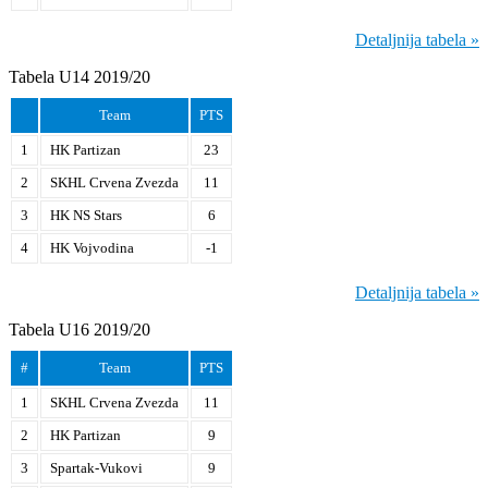
Detaljnija tabela »
Tabela U14 2019/20
Team
PTS
1
HK Partizan
23
2
SKHL Crvena Zvezda
11
3
HK NS Stars
6
4
HK Vojvodina
-1
Detaljnija tabela »
Tabela U16 2019/20
#
Team
PTS
1
SKHL Crvena Zvezda
11
2
HK Partizan
9
3
Spartak-Vukovi
9