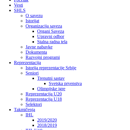
Vesti
SHLS
O savezu
Istorijat
Organizacija saveza
Organi Saveza
Upravni odbor
Stalna radna tela
Javne nabavke
Dokumenta
Razvojni programi
Reprezentacija
Istorija reprezentacije Srbije
Seniori
Trenutni sastav
Svetska prvenstva
Olimpijske igre
Reprezentacija U20
Reprezentacija U18
Selektori
Takmičenja
IHL
2019/2020
2018/2019