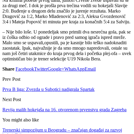
Na krilima pobede prvog dana, juniori Crvene zvede uspavali su se
za drugi meč. I dok je prošla prva trećina vodili su hokejaši Slavije
2:0. Buđenje u drugom delu značilo je jurenje rezultata. Marko
Dragović za 1:2, Marko Mladenović za 2:3, Aleksa Gvozdenović
3:4 i Mateja Popović tri minuta pre kraja za konačnih 5:4 za Salviju.
– Nije bilo loše. U ponedeljak smo primili dva nesrećna gola, pak se
iz ćoška odbio od ograde i pravo pred samog igrača ispred mreže.
Malo smo se uspavali,opustili, pa je kasnije bilo teško nadoknaditi
zaostatak. Ipak, najvažnije je da smo mnogo napredovali, ostale su
nam još četiri utakmice do kraja prvog dela i početka plej-ofa – uvek
optimističan bio je trener selekcije U19 Nikola Bera.
Share
Facebook
Twitter
Google+
WhatsApp
Email
Prev Post
Prva B liga: Zvezda u Subotici nadigrala Spartak
Next Post
Revija malih hokejaša na 16. otvorenom prvenstvu grada Zagreba
You might also like
Trenerski simpozijum u Beogradu – značajan događaj za razvoj