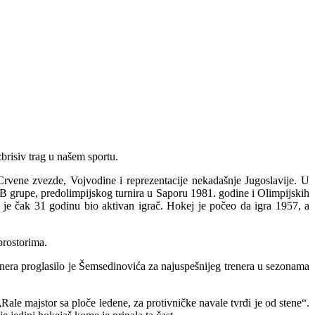
brisiv trag u našem sportu.
Crvene zvezde, Vojvodine i reprezentacije nekadašnje Jugoslavije. U
B grupe, predolimpijskog turnira u Saporu 1981. godine i Olimpijskih
 je čak 31 godinu bio aktivan igrač. Hokej je počeo da igra 1957, a
prostorima.
renera proglasilo je Šemsedinovića za najuspešnijeg trenera u sezonama
le majstor sa ploče ledene, za protivničke navale tvrđi je od stene“.