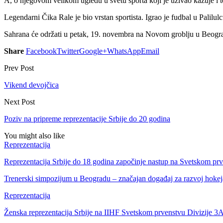
A, o njegovom velikom ugledu u svetu sporta koji je uživao kazuje i 
Legendarni Čika Rale je bio vrstan sportista. Igrao je fudbal u Palilul
Sahrana će održati u petak, 19. novembra na Novom groblju u Beogr
Share
Facebook
Twitter
Google+
WhatsApp
Email
Prev Post
Vikend devojčica
Next Post
Poziv na pripreme reprezentacije Srbije do 20 godina
You might also like
Reprezentacija
Reprezentacija Srbije do 18 godina započinje nastup na Svetskom pr
Trenerski simpozijum u Beogradu – značajan događaj za razvoj hokej
Reprezentacija
Ženska reprezentacija Srbije na IIHF Svetskom prvenstvu Divizije 3