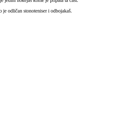
jedini hokejaš kome je pripala ta čast.
o je odličan stonoteniser i odbojakaš.