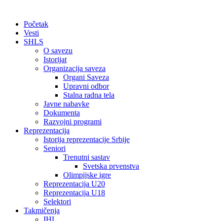
Početak
Vesti
SHLS
O savezu
Istorijat
Organizacija saveza
Organi Saveza
Upravni odbor
Stalna radna tela
Javne nabavke
Dokumenta
Razvojni programi
Reprezentacija
Istorija reprezentacije Srbije
Seniori
Trenutni sastav
Svetska prvenstva
Olimpijske igre
Reprezentacija U20
Reprezentacija U18
Selektori
Takmičenja
IHL