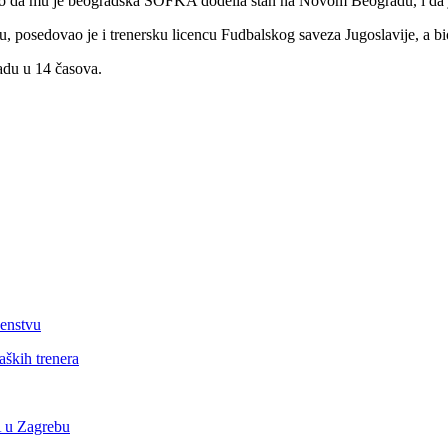
to da mu je beogradska SOFKA dodelia stan na Novom Beogradu, i da je 
cu, posedovao je i trenersku licencu Fudbalskog saveza Jugoslavije, a bi
adu u 14 časova.
venstvu
aških trenera
A u Zagrebu