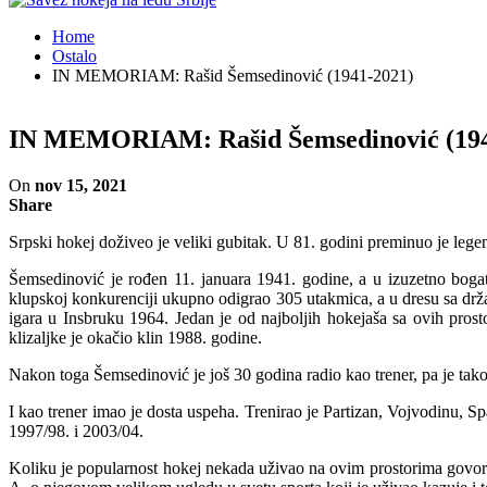
Home
Ostalo
IN MEMORIAM: Rašid Šemsedinović (1941-2021)
IN MEMORIAM: Rašid Šemsedinović (194
On
nov 15, 2021
Share
Srpski hokej doživeo je veliki gubitak. U 81. godini preminuo je lege
Šemsedinović je rođen 11. januara 1941. godine, a u izuzetno bogat
klupskoj konkurenciji ukupno odigrao 305 utakmica, a u dresu sa drž
igara u Insbruku 1964. Jedan je od najboljih hokejaša sa ovih pros
klizaljke je okačio klin 1988. godine.
Nakon toga Šemsedinović je još 30 godina radio kao trener, pa je tako
I kao trener imao je dosta uspeha. Trenirao je Partizan, Vojvodinu, S
1997/98. i 2003/04.
Koliku je popularnost hokej nekada uživao na ovim prostorima govori 