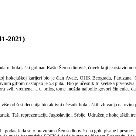
1-2021)
ndarni hokejaški golman Rašid Šemsedinović, čovek koji je ostavio neiz
oj hokejaškoj karijeri bio je član Avale, OHK Beograda, Partizana, 
avnim grbom nastupao je 53 puta. Bio je učesnik tri svetska prvenstva 
tora svih vremena, a u prilog tome možda najbolje govori činjenica da
 više od šest decenija bio aktivni učesnik hokejaških zbivanja na ovim 
partak, Taš, reprezentaciju Jugoslavije i Srbije. Udruženje hokejaških t
i podatak da su o bravurama Šemsedinovića na golu pisane i pesme: „Ra