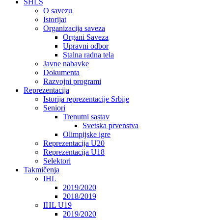
SHLS
O savezu
Istorijat
Organizacija saveza
Organi Saveza
Upravni odbor
Stalna radna tela
Javne nabavke
Dokumenta
Razvojni programi
Reprezentacija
Istorija reprezentacije Srbije
Seniori
Trenutni sastav
Svetska prvenstva
Olimpijske igre
Reprezentacija U20
Reprezentacija U18
Selektori
Takmičenja
IHL
2019/2020
2018/2019
IHL U19
2019/2020