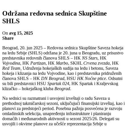
Održana redovna sednica Skupštine
SHLS
On
avg 15, 2025
Share
Beograd, 20. jun 2025 – Redovna sednica Skupštine Saveza hokeja
na ledu Srbije (SHLS) održana je 20. juna u Beogradu, uz prisustvo
predstavnika redovnih članova SHLS – HK
NS Stars
, HK
Vojvodina
, HK
Partizan
, HK
Marbo
, SKHL
Crvena zvezda
, HK
Red Team,
Udruženja hokejaških sudija na ledu i betonu, Saveza
hokeja i klizanja na ledu Vojvodine, kao i predstavnika pridruženih
članova SHLS – HK
DN Beograd
, HSU
HK Noćne ptice
. Odsutni
su bili predstavnici HSU
Spartak 024
, HK Spartak i Kraljevskog
klizačko – hokejaškog kluba
Beograd
.
Na sednici su razmatrani i usvojeni izveštaji o radu Saveza u
prethodnoj takmičarskoj sezoni, uključujući finansijski izveštaj, kao i
planovi za predstojeći period. Posebna pažnja posvećena je razvoju
omladinskih selekcija, unapređenju infrastrukture i planiranju
domaćih i međunarodnih aktivnosti u sezoni 2025/26. Delegati su
usvojili i okvirne planove za učešće reprezentacija Srbije u