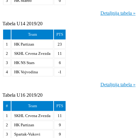
5
HK Marbo
0
Detaljnija tabela »
Tabela U14 2019/20
Team
PTS
1
HK Partizan
23
2
SKHL Crvena Zvezda
11
3
HK NS Stars
6
4
HK Vojvodina
-1
Detaljnija tabela »
Tabela U16 2019/20
#
Team
PTS
1
SKHL Crvena Zvezda
11
2
HK Partizan
9
3
Spartak-Vukovi
9