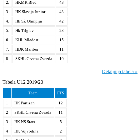
2.
HKMK Bled
43
3.
HK Slavija Junior
43
4.
Hk SŽ Olimpija
42
5.
Hk Triglav
23
6.
KHL Mladost
15
7.
HDK Maribor
11
8.
SKHL Crvena Zvezda
10
Detaljnija tabela »
Tabela U12 2019/20
Team
PTS
1
HK Partizan
12
2
SKHL Crvena Zvezda
11
3
HK NS Stars
5
4
HK Vojvodina
2