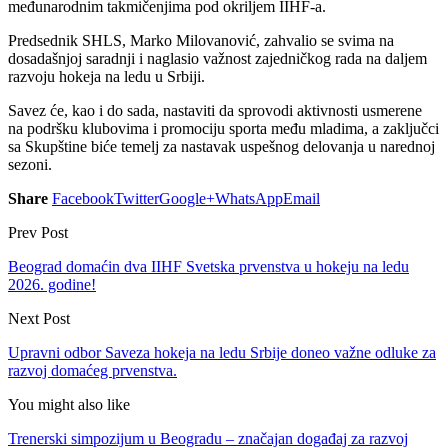
međunarodnim takmičenjima pod okriljem IIHF-a.
Predsednik SHLS, Marko Milovanović, zahvalio se svima na
dosadašnjoj saradnji i naglasio važnost zajedničkog rada na daljem
razvoju hokeja na ledu u Srbiji.
Savez će, kao i do sada, nastaviti da sprovodi aktivnosti usmerene
na podršku klubovima i promociju sporta među mladima, a zaključci
sa Skupštine biće temelj za nastavak uspešnog delovanja u narednoj
sezoni.
Share
Facebook
Twitter
Google+
WhatsApp
Email
Prev Post
Beograd domaćin dva IIHF Svetska prvenstva u hokeju na ledu
2026. godine!
Next Post
Upravni odbor Saveza hokeja na ledu Srbije doneo važne odluke za
razvoj domaćeg prvenstva.
You might also like
Trenerski simpozijum u Beogradu – značajan događaj za razvoj