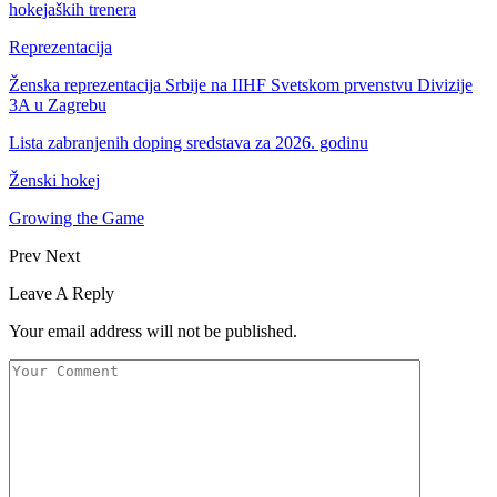
hokejaških trenera
Reprezentacija
Ženska reprezentacija Srbije na IIHF Svetskom prvenstvu Divizije
3A u Zagrebu
Lista zabranjenih doping sredstava za 2026. godinu
Ženski hokej
Growing the Game
Prev
Next
Leave A Reply
Your email address will not be published.