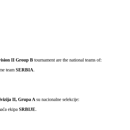
ision II Group B
tournament are the national teams of:
me team
SERBIA
.
ivizija II, Grupa A
su nacionalne selekcije:
aća ekipa
SRBIJE
.