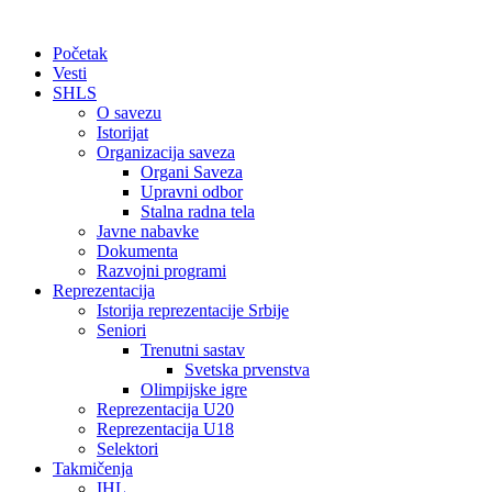
Početak
Vesti
SHLS
O savezu
Istorijat
Organizacija saveza
Organi Saveza
Upravni odbor
Stalna radna tela
Javne nabavke
Dokumenta
Razvojni programi
Reprezentacija
Istorija reprezentacije Srbije
Seniori
Trenutni sastav
Svetska prvenstva
Olimpijske igre
Reprezentacija U20
Reprezentacija U18
Selektori
Takmičenja
IHL