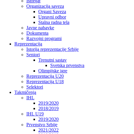
Istorijat
Organizacija saveza
Organi Saveza
Upravni odbor
Stalna radna tela
Javne nabavke
Dokumenta
Razvojni programi
Reprezentacija
Istorija reprezentacije Srbije
Seniori
Trenutni sastav
Svetska prvenstva
Olimpijske igre
Reprezentacija U20
Reprezentacija U18
Selektori
Takmičenja
IHL
2019/2020
2018/2019
IHL U19
2019/2020
Prvenstvo Srbije
2021/2022