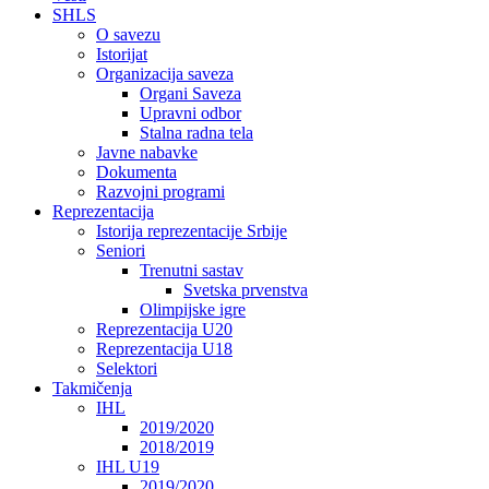
SHLS
O savezu
Istorijat
Organizacija saveza
Organi Saveza
Upravni odbor
Stalna radna tela
Javne nabavke
Dokumenta
Razvojni programi
Reprezentacija
Istorija reprezentacije Srbije
Seniori
Trenutni sastav
Svetska prvenstva
Olimpijske igre
Reprezentacija U20
Reprezentacija U18
Selektori
Takmičenja
IHL
2019/2020
2018/2019
IHL U19
2019/2020