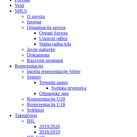
Vesti
SHLS
O savezu
Istorijat
Organizacija saveza
Organi Saveza
Upravni odbor
Stalna radna tela
Javne nabavke
Dokumenta
Razvojni programi
Reprezentacija
Istorija reprezentacije Srbije
Seniori
Trenutni sastav
Svetska prvenstva
Olimpijske igre
Reprezentacija U20
Reprezentacija U18
Selektori
Takmičenja
IHL
2019/2020
2018/2019