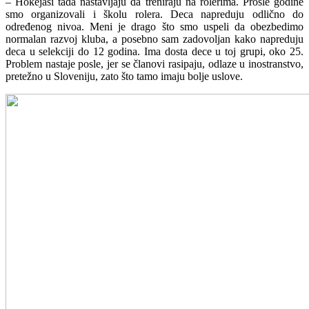
– Hokejaši tada nastavljaju da treniraju na rolerima. Prošle godine
smo organizovali i školu rolera. Deca napreduju odlično do
određenog nivoa. Meni je drago što smo uspeli da obezbedimo
normalan razvoj kluba, a posebno sam zadovoljan kako napreduju
deca u selekciji do 12 godina. Ima dosta dece u toj grupi, oko 25.
Problem nastaje posle, jer se članovi rasipaju, odlaze u inostranstvo,
pretežno u Sloveniju, zato što tamo imaju bolje uslove.