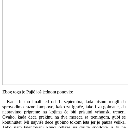
Zbog toga je Pajić još jednom ponovio:
– Kada bismo imali led od 1. septembra, tada bismo mogli da
sprovodimo razne kampove, kako za igrače, tako i za golmane, da
napravimo pripreme na kojima će biti prisutni vrhunski treneri.
Ovako, kada deca prekinu na dva meseca sa treningom, gubi se
kontinuitet. Mi najviše dece gubimo tokom leta jer je pauza velika.
Tako nam talentovani klinci odlaze na druge sportove, a to ne