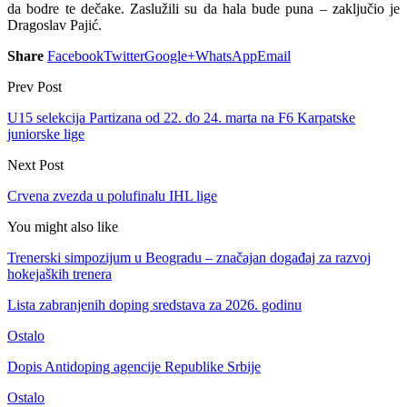
da bodre te dečake. Zaslužili su da hala bude puna – zaključio je
Dragoslav Pajić.
Share
Facebook
Twitter
Google+
WhatsApp
Email
Prev Post
U15 selekcija Partizana od 22. do 24. marta na F6 Karpatske
juniorske lige
Next Post
Crvena zvezda u polufinalu IHL lige
You might also like
Trenerski simpozijum u Beogradu – značajan događaj za razvoj
hokejaških trenera
Lista zabranjenih doping sredstava za 2026. godinu
Ostalo
Dopis Antidoping agencije Republike Srbije
Ostalo