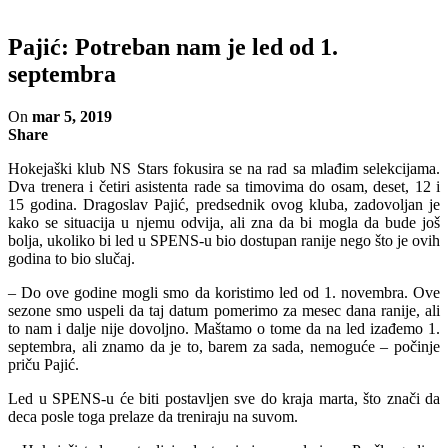
Pajić: Potreban nam je led od 1.
septembra
On
mar 5, 2019
Share
Hokejaški klub NS Stars fokusira se na rad sa mlađim selekcijama.
Dva trenera i četiri asistenta rade sa timovima do osam, deset, 12 i
15 godina. Dragoslav Pajić, predsednik ovog kluba, zadovoljan je
kako se situacija u njemu odvija, ali zna da bi mogla da bude još
bolja, ukoliko bi led u SPENS-u bio dostupan ranije nego što je ovih
godina to bio slučaj.
– Do ove godine mogli smo da koristimo led od 1. novembra. Ove
sezone smo uspeli da taj datum pomerimo za mesec dana ranije, ali
to nam i dalje nije dovoljno. Maštamo o tome da na led izađemo 1.
septembra, ali znamo da je to, barem za sada, nemoguće – počinje
priču Pajić.
Led u SPENS-u će biti postavljen sve do kraja marta, što znači da
deca posle toga prelaze da treniraju na suvom.