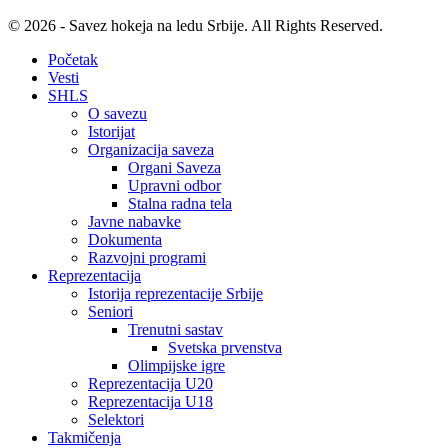
© 2026 - Savez hokeja na ledu Srbije. All Rights Reserved.
Početak
Vesti
SHLS
O savezu
Istorijat
Organizacija saveza
Organi Saveza
Upravni odbor
Stalna radna tela
Javne nabavke
Dokumenta
Razvojni programi
Reprezentacija
Istorija reprezentacije Srbije
Seniori
Trenutni sastav
Svetska prvenstva
Olimpijske igre
Reprezentacija U20
Reprezentacija U18
Selektori
Takmičenja