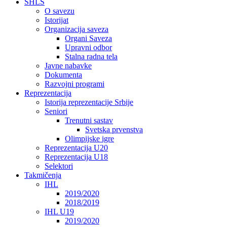
SHLS
O savezu
Istorijat
Organizacija saveza
Organi Saveza
Upravni odbor
Stalna radna tela
Javne nabavke
Dokumenta
Razvojni programi
Reprezentacija
Istorija reprezentacije Srbije
Seniori
Trenutni sastav
Svetska prvenstva
Olimpijske igre
Reprezentacija U20
Reprezentacija U18
Selektori
Takmičenja
IHL
2019/2020
2018/2019
IHL U19
2019/2020