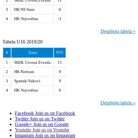
2
SKHL Crvena Zvezda
11
3
HK NS Stars
6
4
HK Vojvodina
-1
Detaljnija tabela »
Tabela U16 2019/20
#
Team
PTS
1
SKHL Crvena Zvezda
11
2
HK Partizan
9
3
Spartak-Vukovi
9
4
HK Vojvodina
0
Detaljnija tabela »
Facebook
Join us on Facebook
Twitter
Join us on Twitter
Google+
Join us on Google
Youtube
Join us on Youtube
Instagram
Join us on Instagram