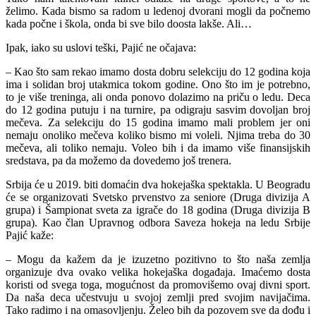
želimo. Kada bismo sa radom u ledenoj dvorani mogli da počnemo
kada počne i škola, onda bi sve bilo doosta lakše. Ali…
Ipak, iako su uslovi teški, Pajić ne očajava:
– Kao što sam rekao imamo dosta dobru selekciju do 12 godina koja
ima i solidan broj utakmica tokom godine. Ono što im je potrebno,
to je više treninga, ali onda ponovo dolazimo na priču o ledu. Deca
do 12 godina putuju i na turnire, pa odigraju sasvim dovoljan broj
mečeva. Za selekciju do 15 godina imamo mali problem jer oni
nemaju onoliko mečeva koliko bismo mi voleli. Njima treba do 30
mečeva, ali toliko nemaju. Voleo bih i da imamo više finansijskih
sredstava, pa da možemo da dovedemo još trenera.
Srbija će u 2019. biti domaćin dva hokejaška spektakla. U Beogradu
će se organizovati Svetsko prvenstvo za seniore (Druga divizija A
grupa) i Šampionat sveta za igrače do 18 godina (Druga divizija B
grupa). Kao član Upravnog odbora Saveza hokeja na ledu Srbije
Pajić kaže:
– Mogu da kažem da je izuzetno pozitivno to što naša zemlja
organizuje dva ovako velika hokejaška događaja. Imaćemo dosta
koristi od svega toga, mogućnost da promovišemo ovaj divni sport.
Da naša deca učestvuju u svojoj zemlji pred svojim navijačima.
Tako radimo i na omasovljenju. Želeo bih da pozovem sve da dođu i