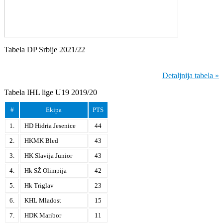
Tabela DP Srbije 2021/22
Detaljnija tabela »
Tabela IHL lige U19 2019/20
#
Ekipa
PTS
1.
HD Hidria Jesenice
44
2.
HKMK Bled
43
3.
HK Slavija Junior
43
4.
Hk SŽ Olimpija
42
5.
Hk Triglav
23
6.
KHL Mladost
15
7.
HDK Maribor
11