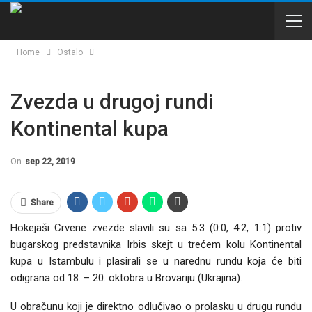
Home
Ostalo
Zvezda u drugoj rundi
Kontinental kupa
On
sep 22, 2019
Share
Hokejaši Crvene zvezde slavili su sa 5:3 (0:0, 4:2, 1:1) protiv
bugarskog predstavnika Irbis skejt u trećem kolu Kontinental
kupa u Istambulu i plasirali se u narednu rundu koja će biti
odigrana od 18. – 20. oktobra u Brovariju (Ukrajina).
U obračunu koji je direktno odlučivao o prolasku u drugu rundu