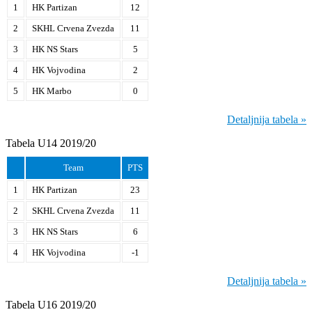
1
HK Partizan
12
2
SKHL Crvena Zvezda
11
3
HK NS Stars
5
4
HK Vojvodina
2
5
HK Marbo
0
Detaljnija tabela »
Tabela U14 2019/20
Team
PTS
1
HK Partizan
23
2
SKHL Crvena Zvezda
11
3
HK NS Stars
6
4
HK Vojvodina
-1
Detaljnija tabela »
Tabela U16 2019/20