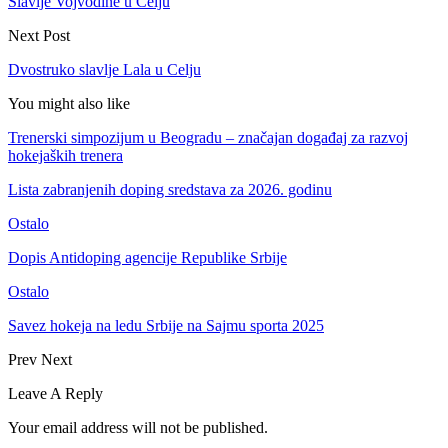
Slavlje Vojvodine u Celju
Next Post
Dvostruko slavlje Lala u Celju
You might also like
Trenerski simpozijum u Beogradu – značajan događaj za razvoj
hokejaških trenera
Lista zabranjenih doping sredstava za 2026. godinu
Ostalo
Dopis Antidoping agencije Republike Srbije
Ostalo
Savez hokeja na ledu Srbije na Sajmu sporta 2025
Prev
Next
Leave A Reply
Your email address will not be published.