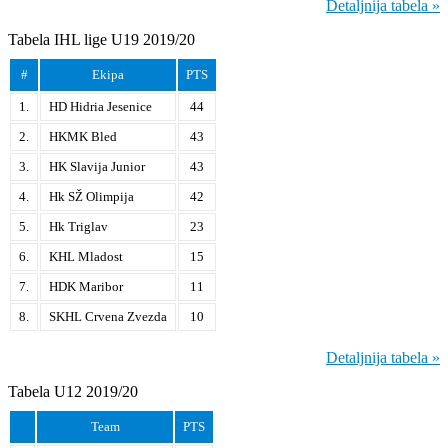
Detaljnija tabela »
Tabela IHL lige U19 2019/20
#
Ekipa
PTS
1.
HD Hidria Jesenice
44
2.
HKMK Bled
43
3.
HK Slavija Junior
43
4.
Hk SŽ Olimpija
42
5.
Hk Triglav
23
6.
KHL Mladost
15
7.
HDK Maribor
11
8.
SKHL Crvena Zvezda
10
Detaljnija tabela »
Tabela U12 2019/20
Team
PTS