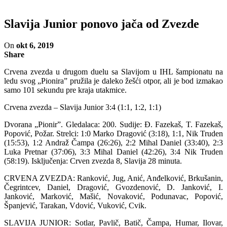
Slavija Junior ponovo jača od Zvezde
On
okt 6, 2019
Share
Crvena zvezda u drugom duelu sa Slavijom u IHL šampionatu na
ledu svog „Pionira” pružila je daleko žešći otpor, ali je bod izmakao
samo 101 sekundu pre kraja utakmice.
Crvena zvezda – Slavija Junior 3:4 (1:1, 1:2, 1:1)
Dvorana „Pionir”. Gledalaca: 200. Sudije: Đ. Fazekaš, T. Fazekaš,
Popović, Požar. Strelci: 1:0 Marko Dragović (3:18), 1:1, Nik Truden
(15:53), 1:2 Andraž Čampa (26:26), 2:2 Mihal Daniel (33:40), 2:3
Luka Pretnar (37:06), 3:3 Mihal Daniel (42:26), 3:4 Nik Truden
(58:19). Isključenja: Crven zvezda 8, Slavija 28 minuta.
CRVENA ZVEZDA: Ranković, Jug, Anić, Anđelković, Brkušanin,
Čegrintcev, Daniel, Dragović, Gvozdenović, D. Janković, I.
Janković, Marković, Mašić, Novaković, Podunavac, Popović,
Španjević, Tarakan, Vdović, Vuković, Cvik.
SLAVIJA JUNIOR: Sotlar, Pavlič, Batič, Čampa, Humar, Ilovar,