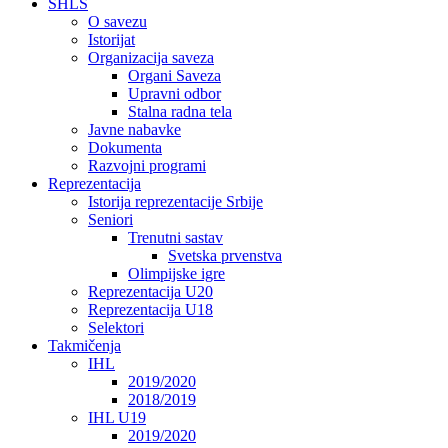
SHLS
O savezu
Istorijat
Organizacija saveza
Organi Saveza
Upravni odbor
Stalna radna tela
Javne nabavke
Dokumenta
Razvojni programi
Reprezentacija
Istorija reprezentacije Srbije
Seniori
Trenutni sastav
Svetska prvenstva
Olimpijske igre
Reprezentacija U20
Reprezentacija U18
Selektori
Takmičenja
IHL
2019/2020
2018/2019
IHL U19
2019/2020