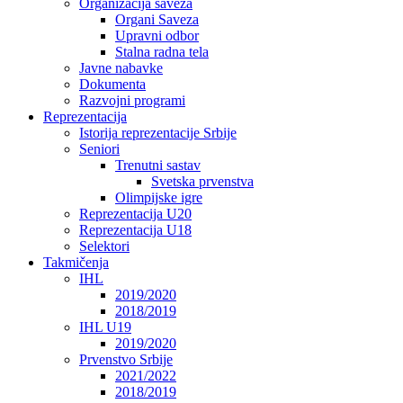
Organizacija saveza
Organi Saveza
Upravni odbor
Stalna radna tela
Javne nabavke
Dokumenta
Razvojni programi
Reprezentacija
Istorija reprezentacije Srbije
Seniori
Trenutni sastav
Svetska prvenstva
Olimpijske igre
Reprezentacija U20
Reprezentacija U18
Selektori
Takmičenja
IHL
2019/2020
2018/2019
IHL U19
2019/2020
Prvenstvo Srbije
2021/2022
2018/2019