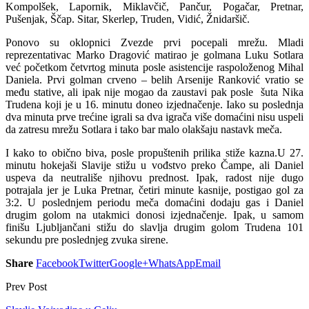
Kompolšek, Lapornik, Miklavčič, Pančur, Pogačar, Pretnar,
Pušenjak, Ščap. Sitar, Skerlep, Truden, Vidić, Žnidaršič.
Ponovo su oklopnici Zvezde prvi pocepali mrežu. Mladi
reprezentativac Marko Dragović matirao je golmana Luku Sotlara
već početkom četvrtog minuta posle asistencije raspoloženog Mihal
Daniela. Prvi golman crveno – belih Arsenije Ranković vratio se
među stative, ali ipak nije mogao da zaustavi pak posle šuta Nika
Trudena koji je u 16. minutu doneo izjednačenje. Iako su poslednja
dva minuta prve trećine igrali sa dva igrača više domaćini nisu uspeli
da zatresu mrežu Sotlara i tako bar malo olakšaju nastavk meča.
I kako to obično biva, posle propuštenih prilika stiže kazna.U 27.
minutu hokejaši Slavije stižu u vođstvo preko Čampe, ali Daniel
uspeva da neutrališe njihovu prednost. Ipak, radost nije dugo
potrajala jer je Luka Pretnar, četiri minute kasnije, postigao gol za
3:2. U poslednjem periodu meča domaćini dodaju gas i Daniel
drugim golom na utakmici donosi izjednačenje. Ipak, u samom
finišu Ljubljančani stižu do slavlja drugim golom Trudena 101
sekundu pre poslednjeg zvuka sirene.
Share
Facebook
Twitter
Google+
WhatsApp
Email
Prev Post