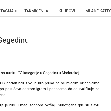
TACIJA
TAKMIČENJA
KLUBOVI
MLAĐE KATEG
 Segedinu
na turniru “C” kategorije u Segedinu u Mađarskoj.
 i Spartak beli. Ovo je bila prilika da se mladim oklopnicima
” ekipa pokušava dobrom igrom i pobedama da se kvalifikuje za
zone.
ivije je bilo u međusobnom okršaju Subotičana gde su slavili