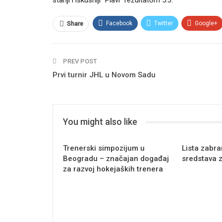
stariji i iskusniji “Plavi” rezultatom 5:3.
Facebook
Twitter
Google+
Share
PREV POST
Prvi turnir JHL u Novom Sadu
You might also like
Trenerski simpozijum u
Lista zabra
Beogradu – značajan događaj
sredstava 
za razvoj hokejaških trenera