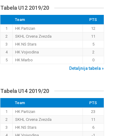
Tabela U12 2019/20
Team
PTS
1
HK Partizan
12
2
SKHL Crvena Zvezda
11
3
HK NS Stars
5
4
HK Vojvodina
2
5
HK Marbo
0
Detaljnija tabela »
Tabela U14 2019/20
Team
PTS
1
HK Partizan
23
2
SKHL Crvena Zvezda
11
3
HK NS Stars
6
4
HK Vojvodina
-1