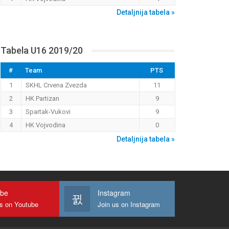
Detaljnija tabela »
Tabela U16 2019/20
#
Team
PTS
1
SKHL Crvena Zvezda
11
2
HK Partizan
9
3
Spartak-Vukovi
9
4
HK Vojvodina
0
Detaljnija tabela »
ube
Instagram
us on Youtube
Join us on Instagram