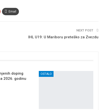
Email
NEXT POST
IHL U19: U Mariboru preteško za Zvezdu
njenih doping
OSTALO
za 2026. godinu