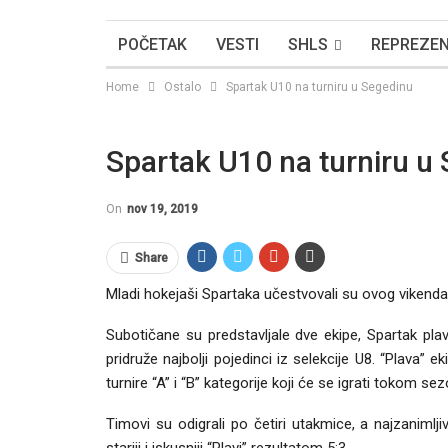
POČETAK
VESTI
SHLS
REPREZEN
Home
Ostalo
Spartak U10 na turniru u Segedinu
Spartak U10 na turniru u
On
nov 19, 2019
Share
Mladi hokejaši Spartaka učestvovali su ovog vikenda 
Subotičane su predstavljale dve ekipe, Spartak plavi
pridruže najbolji pojedinci iz selekcije U8. “Plava
turnire “A” i “B” kategorije koji će se igrati tokom se
Timovi su odigrali po četiri utakmice, a najzanimlj