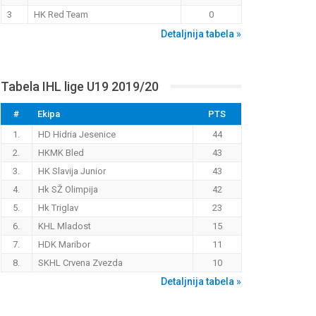
3
HK Red Team
0
Detaljnija tabela »
Tabela IHL lige U19 2019/20
#
Ekipa
PTS
1.
HD Hidria Jesenice
44
2.
HKMK Bled
43
3.
HK Slavija Junior
43
4.
Hk SŽ Olimpija
42
5.
Hk Triglav
23
6.
KHL Mladost
15
7.
HDK Maribor
11
8.
SKHL Crvena Zvezda
10
Detaljnija tabela »