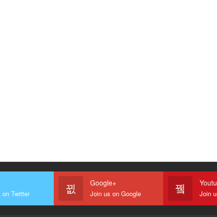
r
Google+
Yout
 on Twitter
Join us on Google
Join 