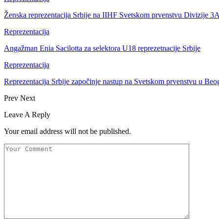
Ženska reprezentacija Srbije na IIHF Svetskom prvenstvu Divizije 3
Reprezentacija
Angažman Enia Sacilotta za selektora U18 reprezetnacije Srbije
Reprezentacija
Reprezentacija Srbije započinje nastup na Svetskom prvenstvu u Beo
Prev
Next
Leave A Reply
Your email address will not be published.