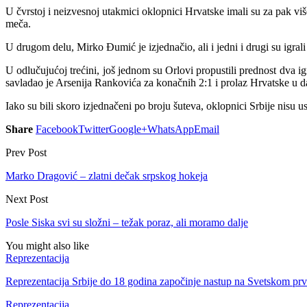
U čvrstoj i neizvesnoj utakmici oklopnici Hrvatske imali su za pak viš
meča.
U drugom delu, Mirko Đumić je izjednačio, ali i jedni i drugi su igra
U odlučujućoj trećini, još jednom su Orlovi propustili prednost dva i
savladao je Arsenija Rankovića za konačnih 2:1 i prolaz Hrvatske u da
Iako su bili skoro izjednačeni po broju šuteva, oklopnici Srbije nisu 
Share
Facebook
Twitter
Google+
WhatsApp
Email
Prev Post
Marko Dragović – zlatni dečak srpskog hokeja
Next Post
Posle Siska svi su složni – težak poraz, ali moramo dalje
You might also like
Reprezentacija
Reprezentacija Srbije do 18 godina započinje nastup na Svetskom pr
Reprezentacija