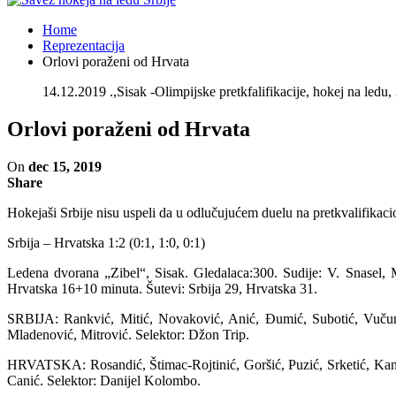
Home
Reprezentacija
Orlovi poraženi od Hrvata
14.12.2019 .,Sisak -Olimpijske pretkfalifikacije, hokej na led
Orlovi poraženi od Hrvata
On
dec 15, 2019
Share
Hokejaši Srbije nisu uspeli da u odlučujućem duelu na pretkvalifikaci
Srbija – Hrvatska 1:2 (0:1, 1:0, 0:1)
Ledena dvorana „Zibel“, Sisak. Gledalaca:300. Sudije: V. Snasel, M
Hrvatska 16+10 minuta. Šutevi: Srbija 29, Hrvatska 31.
SRBIJA: Rankvić, Mitić, Novaković, Anić, Đumić, Subotić, Vučurev
Mladenović, Mitrović. Selektor: Džon Trip.
HRVATSKA: Rosandić, Štimac-Rojtinić, Goršić, Puzić, Srketić, Kanae,
Canić. Selektor: Danijel Kolombo.