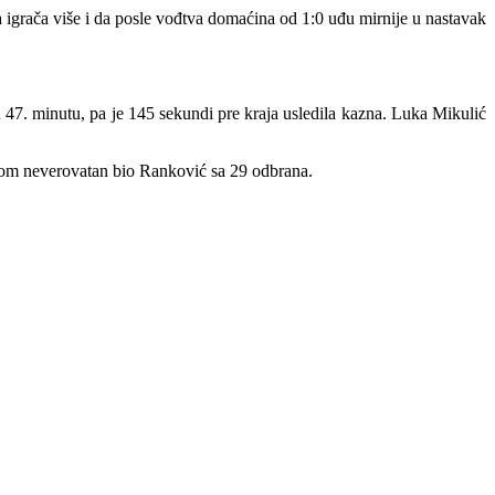
va igrača više i da posle vođtva domaćina od 1:0 uđu mirnije u nastavak
u 47. minutu, pa je 145 sekundi pre kraja usledila kazna. Luka Mikulić
jednom neverovatan bio Ranković sa 29 odbrana.