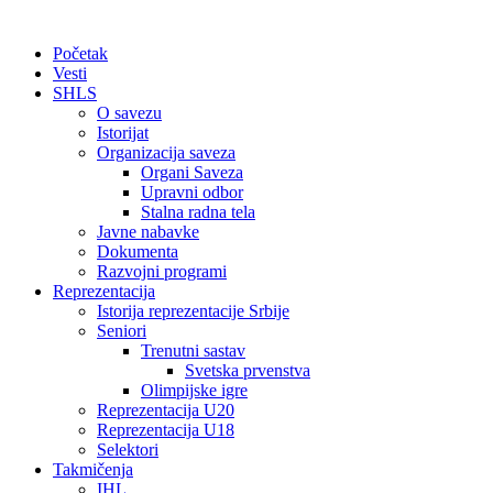
Početak
Vesti
SHLS
O savezu
Istorijat
Organizacija saveza
Organi Saveza
Upravni odbor
Stalna radna tela
Javne nabavke
Dokumenta
Razvojni programi
Reprezentacija
Istorija reprezentacije Srbije
Seniori
Trenutni sastav
Svetska prvenstva
Olimpijske igre
Reprezentacija U20
Reprezentacija U18
Selektori
Takmičenja
IHL