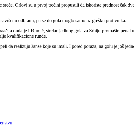
e sreće. Orlovi su u prvoj trećini propustili da iskoriste prednost čak d
li savršenu odbranu, pa se do gola moglo samo uz grešku protivnika.
graač, a onda je i Đumić, strelac jedinog gola za Srbiju promašio penal 
lje kvalifikacione runde.
uspeli da realizuju šanse koje su imali. I pored poraza, na golu je još 
venstvu