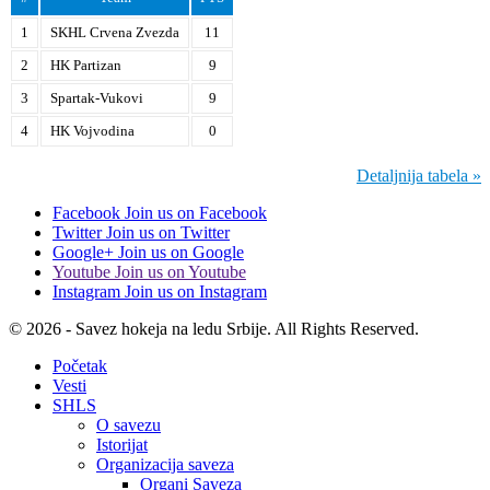
1
SKHL Crvena Zvezda
11
2
HK Partizan
9
3
Spartak-Vukovi
9
4
HK Vojvodina
0
Detaljnija tabela »
Facebook
Join us on Facebook
Twitter
Join us on Twitter
Google+
Join us on Google
Youtube
Join us on Youtube
Instagram
Join us on Instagram
© 2026 - Savez hokeja na ledu Srbije. All Rights Reserved.
Početak
Vesti
SHLS
O savezu
Istorijat
Organizacija saveza
Organi Saveza