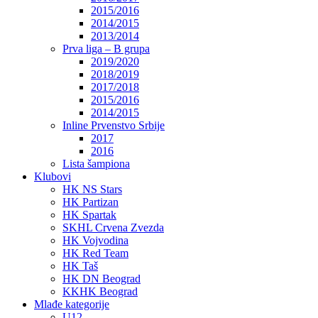
2015/2016
2014/2015
2013/2014
Prva liga – B grupa
2019/2020
2018/2019
2017/2018
2015/2016
2014/2015
Inline Prvenstvo Srbije
2017
2016
Lista šampiona
Klubovi
HK NS Stars
HK Partizan
HK Spartak
SKHL Crvena Zvezda
HK Vojvodina
HK Red Team
HK Taš
HK DN Beograd
KKHK Beograd
Mlađe kategorije
U12