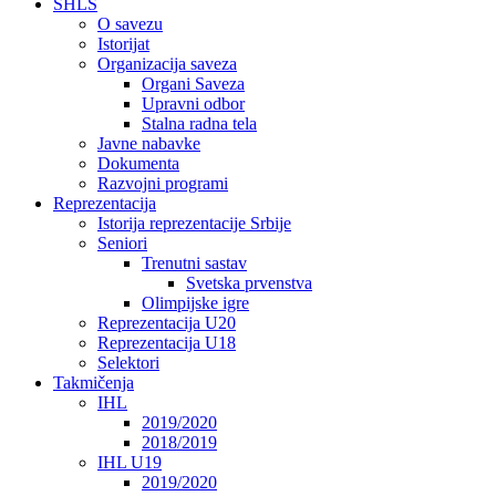
SHLS
O savezu
Istorijat
Organizacija saveza
Organi Saveza
Upravni odbor
Stalna radna tela
Javne nabavke
Dokumenta
Razvojni programi
Reprezentacija
Istorija reprezentacije Srbije
Seniori
Trenutni sastav
Svetska prvenstva
Olimpijske igre
Reprezentacija U20
Reprezentacija U18
Selektori
Takmičenja
IHL
2019/2020
2018/2019
IHL U19
2019/2020