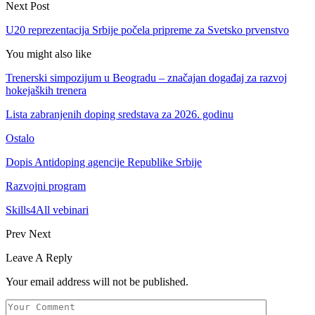
Next Post
U20 reprezentacija Srbije počela pripreme za Svetsko prvenstvo
You might also like
Trenerski simpozijum u Beogradu – značajan događaj za razvoj
hokejaških trenera
Lista zabranjenih doping sredstava za 2026. godinu
Ostalo
Dopis Antidoping agencije Republike Srbije
Razvojni program
Skills4All vebinari
Prev
Next
Leave A Reply
Your email address will not be published.