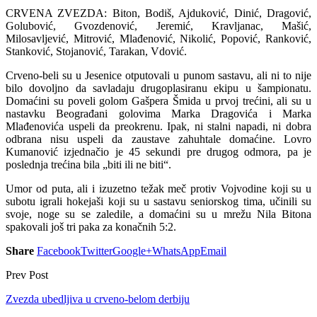
CRVENA ZVEZDA: Biton, Bodiš, Ajduković, Dinić, Dragović,
Golubović, Gvozdenović, Jeremić, Kravljanac, Mašić,
Milosavljević, Mitrović, Mlađenović, Nikolić, Popović, Ranković,
Stanković, Stojanović, Tarakan, Vdović.
Crveno-beli su u Jesenice otputovali u punom sastavu, ali ni to nije
bilo dovoljno da savladaju drugoplasiranu ekipu u šampionatu.
Domaćini su poveli golom Gašpera Šmida u prvoj trećini, ali su u
nastavku Beograđani golovima Marka Dragovića i Marka
Mlađenovića uspeli da preokrenu. Ipak, ni stalni napadi, ni dobra
odbrana nisu uspeli da zaustave zahuhtale domaćine. Lovro
Kumanović izjednačio je 45 sekundi pre drugog odmora, pa je
poslednja trećina bila „biti ili ne biti“.
Umor od puta, ali i izuzetno težak meč protiv Vojvodine koji su u
subotu igrali hokejaši koji su u sastavu seniorskog tima, učinili su
svoje, noge su se zaledile, a domaćini su u mrežu Nila Bitona
spakovali još tri paka za konačnih 5:2.
Share
Facebook
Twitter
Google+
WhatsApp
Email
Prev Post
Zvezda ubedljiva u crveno-belom derbiju