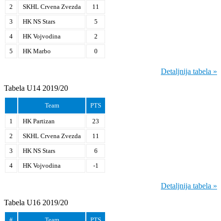
2
SKHL Crvena Zvezda
11
3
HK NS Stars
5
4
HK Vojvodina
2
5
HK Marbo
0
Detaljnija tabela »
Tabela U14 2019/20
Team
PTS
1
HK Partizan
23
2
SKHL Crvena Zvezda
11
3
HK NS Stars
6
4
HK Vojvodina
-1
Detaljnija tabela »
Tabela U16 2019/20
#
Team
PTS