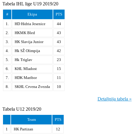
Tabela IHL lige U19 2019/20
#
Ekipa
PTS
1.
HD Hidria Jesenice
44
2.
HKMK Bled
43
3.
HK Slavija Junior
43
4.
Hk SŽ Olimpija
42
5.
Hk Triglav
23
6.
KHL Mladost
15
7.
HDK Maribor
11
8.
SKHL Crvena Zvezda
10
Detaljnija tabela »
Tabela U12 2019/20
Team
PTS
1
HK Partizan
12