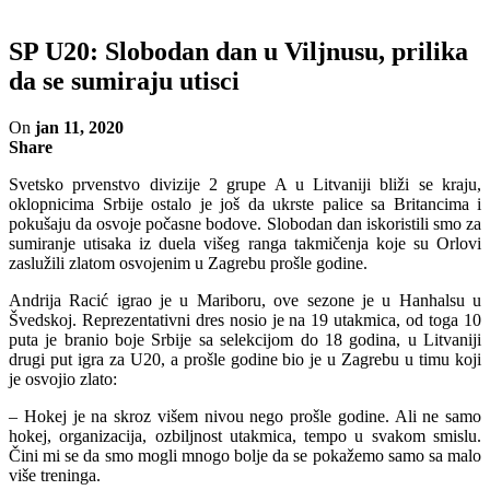
SP U20: Slobodan dan u Viljnusu, prilika
da se sumiraju utisci
On
jan 11, 2020
Share
Svetsko prvenstvo divizije 2 grupe A u Litvaniji bliži se kraju,
oklopnicima Srbije ostalo je još da ukrste palice sa Britancima i
pokušaju da osvoje počasne bodove. Slobodan dan iskoristili smo za
sumiranje utisaka iz duela višeg ranga takmičenja koje su Orlovi
zaslužili zlatom osvojenim u Zagrebu prošle godine.
Andrija Racić igrao je u Mariboru, ove sezone je u Hanhalsu u
Švedskoj. Reprezentativni dres nosio je na 19 utakmica, od toga 10
puta je branio boje Srbije sa selekcijom do 18 godina, u Litvaniji
drugi put igra za U20, a prošle godine bio je u Zagrebu u timu koji
je osvojio zlato:
– Hokej je na skroz višem nivou nego prošle godine. Ali ne samo
hokej, organizacija, ozbiljnost utakmica, tempo u svakom smislu.
Čini mi se da smo mogli mnogo bolje da se pokažemo samo sa malo
više treninga.