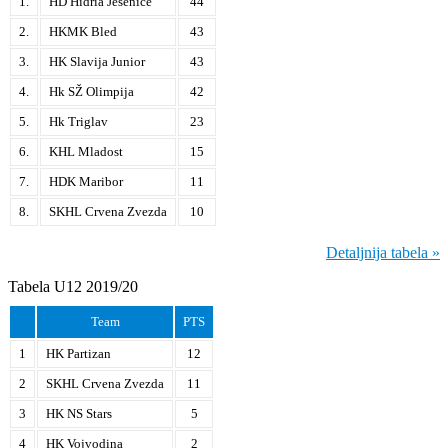
1.
HD Hidria Jesenice
44
2.
HKMK Bled
43
3.
HK Slavija Junior
43
4.
Hk SŽ Olimpija
42
5.
Hk Triglav
23
6.
KHL Mladost
15
7.
HDK Maribor
11
8.
SKHL Crvena Zvezda
10
Detaljnija tabela »
Tabela U12 2019/20
Team
PTS
1
HK Partizan
12
2
SKHL Crvena Zvezda
11
3
HK NS Stars
5
4
HK Vojvodina
2