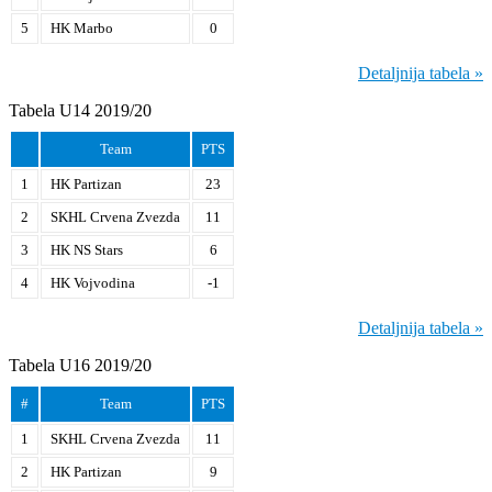
5
HK Marbo
0
Detaljnija tabela »
Tabela U14 2019/20
Team
PTS
1
HK Partizan
23
2
SKHL Crvena Zvezda
11
3
HK NS Stars
6
4
HK Vojvodina
-1
Detaljnija tabela »
Tabela U16 2019/20
#
Team
PTS
1
SKHL Crvena Zvezda
11
2
HK Partizan
9