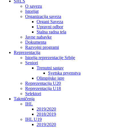
SHLS
O savezu
Istorijat
Organizacija saveza
Organi Saveza
Upravni odbor
Stalna radna tela
Javne nabavke
Dokumenta
Razvojni programi
Reprezentacija
Istorija reprezentacije Srbije
Seniori
Trenutni sastav
Svetska prvenstva
Olimpijske igre
Reprezentacija U20
Reprezentacija U18
Selektori
Takmičenja
IHL
2019/2020
2018/2019
IHL U19
2019/2020