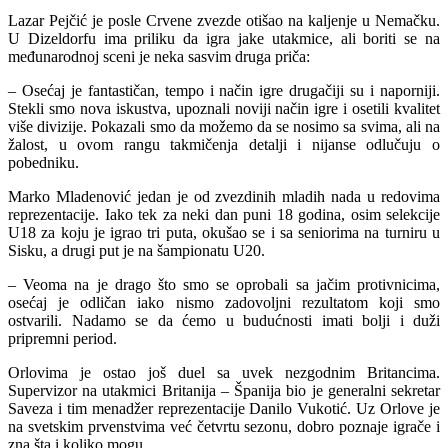
Lazar Pejčić je posle Crvene zvezde otišao na kaljenje u Nemačku.
U Dizeldorfu ima priliku da igra jake utakmice, ali boriti se na
međunarodnoj sceni je neka sasvim druga priča:
– Osećaj je fantastičan, tempo i način igre drugačiji su i naporniji.
Stekli smo nova iskustva, upoznali noviji način igre i osetili kvalitet
više divizije. Pokazali smo da možemo da se nosimo sa svima, ali na
žalost, u ovom rangu takmičenja detalji i nijanse odlučuju o
pobedniku.
Marko Mladenović jedan je od zvezdinih mladih nada u redovima
reprezentacije. Iako tek za neki dan puni 18 godina, osim selekcije
U18 za koju je igrao tri puta, okušao se i sa seniorima na turniru u
Sisku, a drugi put je na šampionatu U20.
– Veoma na je drago što smo se oprobali sa jačim protivnicima,
osećaj je odličan iako nismo zadovoljni rezultatom koji smo
ostvarili. Nadamo se da ćemo u budućnosti imati bolji i duži
pripremni period.
Orlovima je ostao još duel sa uvek nezgodnim Britancima.
Supervizor na utakmici Britanija – Španija bio je generalni sekretar
Saveza i tim menadžer reprezentacije Danilo Vukotić. Uz Orlove je
na svetskim prvenstvima već četvrtu sezonu, dobro poznaje igrače i
zna šta i koliko mogu.