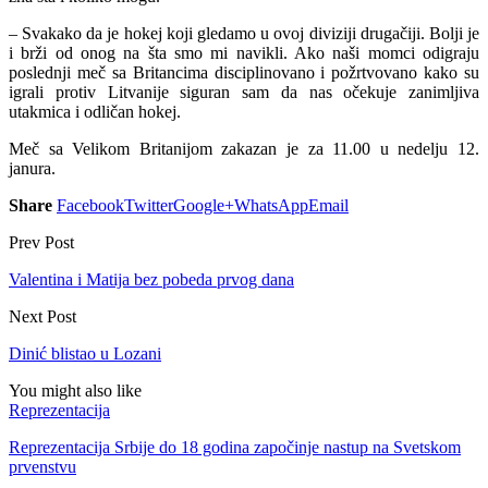
– Svakako da je hokej koji gledamo u ovoj diviziji drugačiji. Bolji je
i brži od onog na šta smo mi navikli. Ako naši momci odigraju
poslednji meč sa Britancima disciplinovano i požrtvovano kako su
igrali protiv Litvanije siguran sam da nas očekuje zanimljiva
utakmica i odličan hokej.
Meč sa Velikom Britanijom zakazan je za 11.00 u nedelju 12.
janura.
Share
Facebook
Twitter
Google+
WhatsApp
Email
Prev Post
Valentina i Matija bez pobeda prvog dana
Next Post
Dinić blistao u Lozani
You might also like
Reprezentacija
Reprezentacija Srbije do 18 godina započinje nastup na Svetskom
prvenstvu