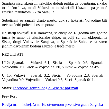
Spartaka nisu iskoristili nekoliko dobrih prilika da poentiraju, a kako
to obično biva, mladi Vukovi su to iskoristili i kaznili, pa je meč
završen rezultatom 3:2 za Sarajlije.
Subotičani su zauzeli drugo mesto, dok su hokejaši Vojvodine bili
treći sa četiri pobede i osam poraza.
Najstariji hokejaši JHL karavana, selekcija do 18 godina ove godine
imala je samo tri takmičarske ekipe, najbolji su bili oklopnici iz
Siska, drugi Vukovi iz Sarajeva, a Spartak iz Subotice sa samo
jednim osvojenim bodom zauzeo je treće mesto.
REZULTATI
U12: Spartak – Vukovi 6:1, Siscia – Spartak 0:3, Spartak –
Vojvodina 9:0, Siscia – Vojvodina 1:0, Vukovi – Vojvodina 4:5.
U 15: Vukovi – Spartak 3:2, Siscia – Vojvodina 2:3, Spartak –
Vojvodina 9:0, Vojvodina – Vukovi 0:6, Siscia Spartak 0:11.
Share
Facebook
Twitter
Google+
WhatsApp
Email
Prev Post
Revija malih hokejaša na 16. otvorenom prvenstvu grada Zagreba