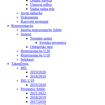
Organi Saveza
Upravni odbor
Stalna radna tela
Javne nabavke
Dokumenta
Razvojni programi
Reprezentacija
Istorija reprezentacije Srbije
Seniori
Trenutni sastav
Svetska prvenstva
Olimpijske igre
Reprezentacija U20
Reprezentacija U18
Selektori
Takmičenja
IHL
2019/2020
2018/2019
IHL U19
2019/2020
Prvenstvo Srbije
2021/2022
2018/2019
2017/2018