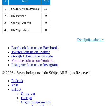
#
Team
PTS
1
SKHL Crvena Zvezda
11
2
HK Partizan
9
3
Spartak-Vukovi
9
4
HK Vojvodina
0
Detaljnija tabela »
Facebook
Join us on Facebook
Twitter
Join us on Twitter
Google+
Join us on Google
Youtube
Join us on Youtube
Instagram
Join us on Instagram
© 2026 - Savez hokeja na ledu Srbije. All Rights Reserved.
Početak
Vesti
SHLS
O savezu
Istorijat
Organizacija saveza