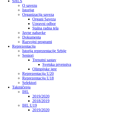
SHLS
O savezu
Istorijat
Organizacija saveza
Organi Saveza
Upravni odbor
Stalna radna tela
Javne nabavke
Dokumenta
Razvojni programi
Reprezentacija
Istorija reprezentacije Srbije
Seniori
Trenutni sastav
Svetska prvenstva
Olimpijske igre
Reprezentacija U20
Reprezentacija U18
Selektori
Takmičenja
IHL
2019/2020
2018/2019
IHL U19
2019/2020