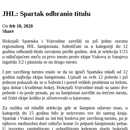
JHL: Spartak odbranio titulu
On
feb 18, 2020
Share
Hokejaši Spartaka i Vojvodine završili su još jednu sezonu
regionalnog JHL šampionata. Subotičani su u kategoriji do 12
godina odbranili titulu osvojenu prošle godine, dok je selekcija U15
u odlučujućem meču za prvo mesto protiv ekipe Vukova iz Sarajeva
izgubila 3:2 i plasirala se na drugo mesto.
I pre završnog turnira znalo se da su igrači Spartaka mlađi od 12
godina najbolja ekipa šampionata. Upisali su svih 12 pobeda i još
jednom pokazali da se u Subotici i pored velikih problema sa ledom,
igra dobar i kvalitetan hokej. Hokejaši Vojvodine imali su samo dve
pobede i to posle penala, pa su šampionat završile na trećem mestu,
od četiri ekipe koliko je učestvovalo u karavanu.
Za razliku od mlađih selekcija gde se šampion odavno znao, u
kategoriji do 15 godina bilo je neizvesno sve do samog kraja.
Spartak i Vukovi imali su isti brij bodova pre završnog turnira, pa je
njihovo međusobni duel odlučio kome će pripasti šampionski pehar.
U izuzetno zanimljivom i uzbudljivom ledenom duelu hokejaši