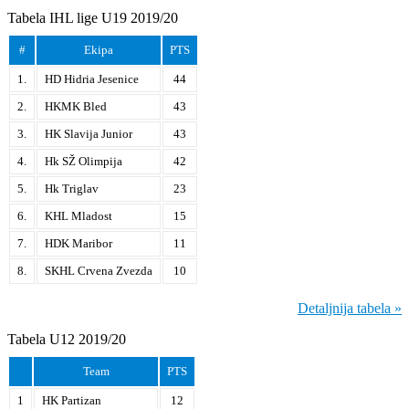
Tabela IHL lige U19 2019/20
#
Ekipa
PTS
1.
HD Hidria Jesenice
44
2.
HKMK Bled
43
3.
HK Slavija Junior
43
4.
Hk SŽ Olimpija
42
5.
Hk Triglav
23
6.
KHL Mladost
15
7.
HDK Maribor
11
8.
SKHL Crvena Zvezda
10
Detaljnija tabela »
Tabela U12 2019/20
Team
PTS
1
HK Partizan
12