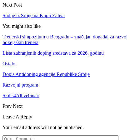
Next Post
Sudije iz Srbije na Kupu Zaliva
You might also like
Trenerski simpozijum u Beogradu – značajan događaj za razvoj
hokejaških trenera
Lista zabranjenih doping sredstava za 2026. godinu
Ostalo
Dopis Antidoping agencije Republike Srbije
Razvojni program
Skills4All vebinari
Prev
Next
Leave A Reply
Your email address will not be published.