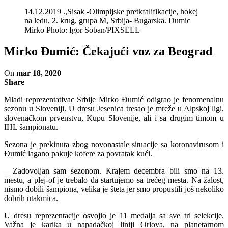
14.12.2019 .,Sisak -Olimpijske pretkfalifikacije, hokej
na ledu, 2. krug, grupa M, Srbija- Bugarska. Dumic
Mirko Photo: Igor Soban/PIXSELL
Mirko Đumić: Čekajući voz za Beograd
On
mar 18, 2020
Share
Mladi reprezentativac Srbije Mirko Đumić odigrao je fenomenalnu
sezonu u Sloveniji. U dresu Jesenica tresao je mreže u Alpskoj ligi,
slovenačkom prvenstvu, Kupu Slovenije, ali i sa drugim timom u
IHL šampionatu.
Sezona je prekinuta zbog novonastale situacije sa koronavirusom i
Đumić lagano pakuje kofere za povratak kući.
– Zadovoljan sam sezonom. Krajem decembra bili smo na 13.
mestu, a plej-of je trebalo da startujemo sa trećeg mesta. Na žalost,
nismo dobili šampiona, velika je šteta jer smo propustili još nekoliko
dobrih utakmica.
U dresu reprezentacije osvojio je 11 medalja sa sve tri selekcije.
Važna je karika u napadačkoj liniji Orlova, na planetarnom