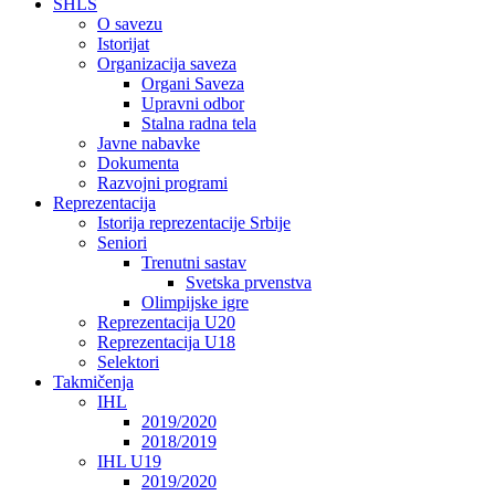
SHLS
O savezu
Istorijat
Organizacija saveza
Organi Saveza
Upravni odbor
Stalna radna tela
Javne nabavke
Dokumenta
Razvojni programi
Reprezentacija
Istorija reprezentacije Srbije
Seniori
Trenutni sastav
Svetska prvenstva
Olimpijske igre
Reprezentacija U20
Reprezentacija U18
Selektori
Takmičenja
IHL
2019/2020
2018/2019
IHL U19
2019/2020