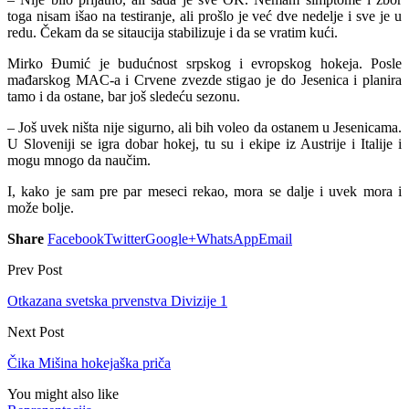
toga nisam išao na testiranje, ali prošlo je već dve nedelje i sve je u
redu. Čekam da se sitaucija stabilizuje i da se vratim kući.
Mirko Đumić je budućnost srpskog i evropskog hokeja. Posle
mađarskog MAC-a i Crvene zvezde stigao je do Jesenica i planira
tamo i da ostane, bar još sledeću sezonu.
– Još uvek ništa nije sigurno, ali bih voleo da ostanem u Jesenicama.
U Sloveniji se igra dobar hokej, tu su i ekipe iz Austrije i Italije i
mogu mnogo da naučim.
I, kako je sam pre par meseci rekao, mora se dalje i uvek mora i
može bolje.
Share
Facebook
Twitter
Google+
WhatsApp
Email
Prev Post
Otkazana svetska prvenstva Divizije 1
Next Post
Čika Mišina hokejaška priča
You might also like