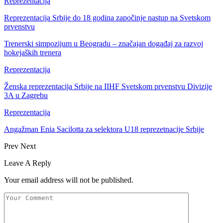
Reprezentacija
Reprezentacija Srbije do 18 godina započinje nastup na Svetskom
prvenstvu
Trenerski simpozijum u Beogradu – značajan događaj za razvoj
hokejaških trenera
Reprezentacija
Ženska reprezentacija Srbije na IIHF Svetskom prvenstvu Divizije
3A u Zagrebu
Reprezentacija
Angažman Enia Sacilotta za selektora U18 reprezetnacije Srbije
Prev
Next
Leave A Reply
Your email address will not be published.