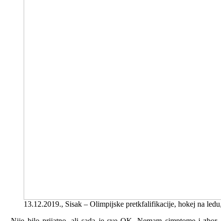
13.12.2019., Sisak – Olimpijske pretkfalifikacije, hokej na le
– Nije bilo prijatno, ali sada je sve OK. Nemam simptome i zbor