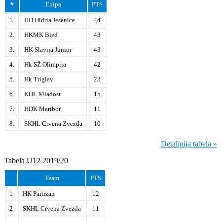
#
Ekipa
PTS
1.
HD Hidria Jesenice
44
2.
HKMK Bled
43
3.
HK Slavija Junior
43
4.
Hk SŽ Olimpija
42
5.
Hk Triglav
23
6.
KHL Mladost
15
7.
HDK Maribor
11
8.
SKHL Crvena Zvezda
10
Detaljnija tabela »
Tabela U12 2019/20
Team
PTS
1
HK Partizan
12
2
SKHL Crvena Zvezda
11