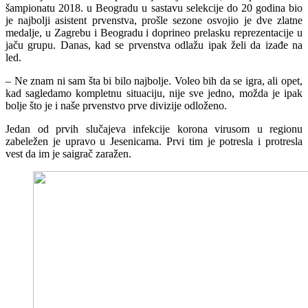
šampionatu 2018. u Beogradu u sastavu selekcije do 20 godina bio
je najbolji asistent prvenstva, prošle sezone osvojio je dve zlatne
medalje, u Zagrebu i Beogradu i doprineo prelasku reprezentacije u
jaču grupu. Danas, kad se prvenstva odlažu ipak želi da izađe na
led.
– Ne znam ni sam šta bi bilo najbolje. Voleo bih da se igra, ali opet,
kad sagledamo kompletnu situaciju, nije sve jedno, možda je ipak
bolje što je i naše prvenstvo prve divizije odloženo.
Jedan od prvih slučajeva infekcije korona virusom u regionu
zabeležen je upravo u Jesenicama. Prvi tim je potresla i protresla
vest da im je saigrač zaražen.