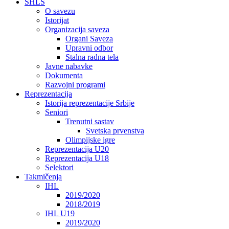
SHLS
O savezu
Istorijat
Organizacija saveza
Organi Saveza
Upravni odbor
Stalna radna tela
Javne nabavke
Dokumenta
Razvojni programi
Reprezentacija
Istorija reprezentacije Srbije
Seniori
Trenutni sastav
Svetska prvenstva
Olimpijske igre
Reprezentacija U20
Reprezentacija U18
Selektori
Takmičenja
IHL
2019/2020
2018/2019
IHL U19
2019/2020