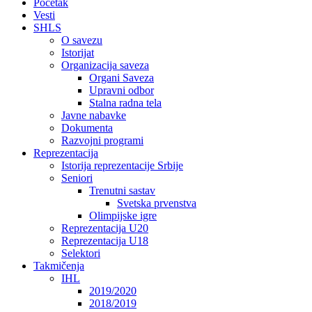
Početak
Vesti
SHLS
O savezu
Istorijat
Organizacija saveza
Organi Saveza
Upravni odbor
Stalna radna tela
Javne nabavke
Dokumenta
Razvojni programi
Reprezentacija
Istorija reprezentacije Srbije
Seniori
Trenutni sastav
Svetska prvenstva
Olimpijske igre
Reprezentacija U20
Reprezentacija U18
Selektori
Takmičenja
IHL
2019/2020
2018/2019