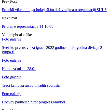
Prev Post
Protekli vikend bogat hokejaškim dešavanjima u organizaciji SHLS
Next Post
Pripreme reprezentacije 14-16.05
You might also like
Foto galerija
Svetsko prvenstvo za igrace 2022 godine do 20 godina divizija 2
grupa B
Foto galerija
Kamp za mlade 28.01
Foto galerija
Treći kamp za razvoj mladih sportista
Foto galerija
Hockey partnership for progress Maribor