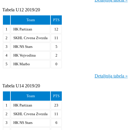
Tabela U12 2019/20
Team
PTS
1
HK Partizan
12
2
SKHL Crvena Zvezda
11
3
HK NS Stars
5
4
HK Vojvodina
2
5
HK Marbo
0
Detaljnija tabela »
Tabela U14 2019/20
Team
PTS
1
HK Partizan
23
2
SKHL Crvena Zvezda
11
3
HK NS Stars
6