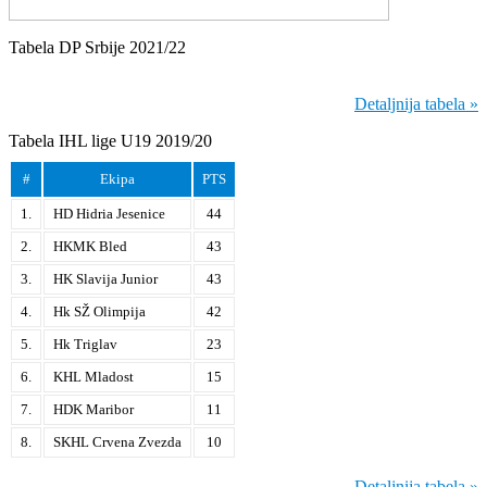
Tabela DP Srbije 2021/22
Detaljnija tabela »
Tabela IHL lige U19 2019/20
#
Ekipa
PTS
1.
HD Hidria Jesenice
44
2.
HKMK Bled
43
3.
HK Slavija Junior
43
4.
Hk SŽ Olimpija
42
5.
Hk Triglav
23
6.
KHL Mladost
15
7.
HDK Maribor
11
8.
SKHL Crvena Zvezda
10
Detaljnija tabela »