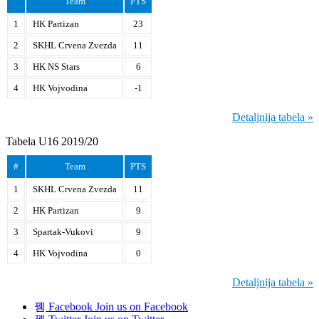
Team
PTS
1
HK Partizan
23
2
SKHL Crvena Zvezda
11
3
HK NS Stars
6
4
HK Vojvodina
-1
Detaljnija tabela »
Tabela U16 2019/20
#
Team
PTS
1
SKHL Crvena Zvezda
11
2
HK Partizan
9
3
Spartak-Vukovi
9
4
HK Vojvodina
0
Detaljnija tabela »
Facebook
Join us on Facebook