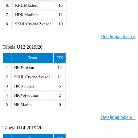
6.
KHL Mladost
15
7.
HDK Maribor
11
8.
SKHL Crvena Zvezda
10
Detaljnija tabela »
Tabela U12 2019/20
Team
PTS
1
HK Partizan
12
2
SKHL Crvena Zvezda
11
3
HK NS Stars
5
4
HK Vojvodina
2
5
HK Marbo
0
Detaljnija tabela »
Tabela U14 2019/20