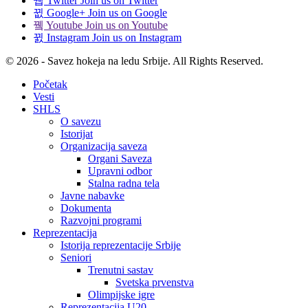
Twitter
Join us on Twitter
Google+
Join us on Google
Youtube
Join us on Youtube
Instagram
Join us on Instagram
© 2026 - Savez hokeja na ledu Srbije. All Rights Reserved.
Početak
Vesti
SHLS
O savezu
Istorijat
Organizacija saveza
Organi Saveza
Upravni odbor
Stalna radna tela
Javne nabavke
Dokumenta
Razvojni programi
Reprezentacija
Istorija reprezentacije Srbije
Seniori
Trenutni sastav
Svetska prvenstva
Olimpijske igre
Reprezentacija U20