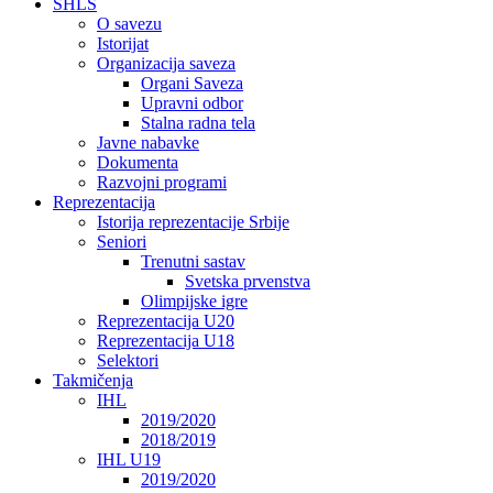
SHLS
O savezu
Istorijat
Organizacija saveza
Organi Saveza
Upravni odbor
Stalna radna tela
Javne nabavke
Dokumenta
Razvojni programi
Reprezentacija
Istorija reprezentacije Srbije
Seniori
Trenutni sastav
Svetska prvenstva
Olimpijske igre
Reprezentacija U20
Reprezentacija U18
Selektori
Takmičenja
IHL
2019/2020
2018/2019
IHL U19
2019/2020