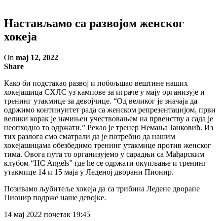
Настављамо са развојом женског
хокеја
On
maj 12, 2022
Share
Како би подстакао развој и побољшао вештине наших
хокејашица СХЛС уз кампове за играче у мају организује и
тренинг утакмице за девојчице. “Од великог је значаја да
одржимо континуитет рада са женском репрезентацијом, први
велики корак је начињен учествовањем на првенству а сада је
неопходно то одржати.” Рекао је тренер Немања Јанковић. Из
тих разлога смо сматрали да је потребно да нашим
хокејашицама обезбедимо тренинг утакмице против женског
тима. Овога пута то организујемо у сарадњи са Мађарским
клубом “HC Angels” где ће се одржати окупљање и тренинг
утакмице 14 и 15 маја у Леденој дворани Пионир.
Позивамо љубитеље хокеја да са трибина Ледене дворане
Пионир подрже наше девојке.
14 мај 2022 почетак 19:45