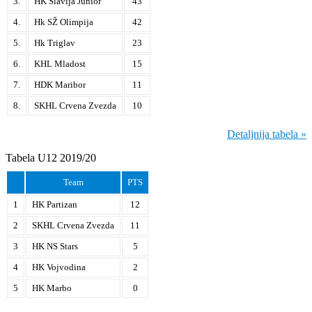
3.
HK Slavija Junior
43
4.
Hk SŽ Olimpija
42
5.
Hk Triglav
23
6.
KHL Mladost
15
7.
HDK Maribor
11
8.
SKHL Crvena Zvezda
10
Detaljnija tabela »
Tabela U12 2019/20
Team
PTS
1
HK Partizan
12
2
SKHL Crvena Zvezda
11
3
HK NS Stars
5
4
HK Vojvodina
2
5
HK Marbo
0