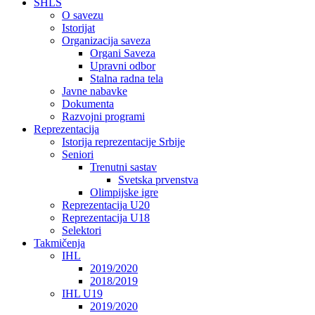
SHLS
O savezu
Istorijat
Organizacija saveza
Organi Saveza
Upravni odbor
Stalna radna tela
Javne nabavke
Dokumenta
Razvojni programi
Reprezentacija
Istorija reprezentacije Srbije
Seniori
Trenutni sastav
Svetska prvenstva
Olimpijske igre
Reprezentacija U20
Reprezentacija U18
Selektori
Takmičenja
IHL
2019/2020
2018/2019
IHL U19
2019/2020