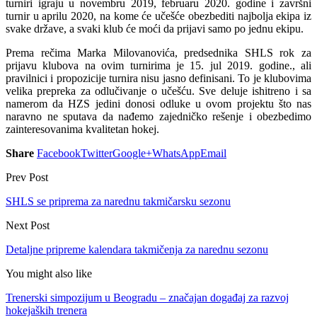
turniri igraju u novembru 2019, februaru 2020. godine i završni
turnir u aprilu 2020, na kome će učešće obezbediti najbolja ekipa iz
svake države, a svaki klub će moći da prijavi samo po jednu ekipu.
Prema rečima Marka Milovanovića, predsednika SHLS rok za
prijavu klubova na ovim turnirima je
15. jul 2019. godine
., ali
pravilnici i propozicije turnira nisu jasno definisani. To je klubovima
velika prepreka za odlučivanje o učešću. Sve deluje ishitreno i sa
namerom da HZS jedini donosi odluke u ovom projektu što nas
naravno ne sputava da nađemo zajedničko rešenje i obezbedimo
zainteresovanima kvalitetan hokej.
Share
Facebook
Twitter
Google+
WhatsApp
Email
Prev Post
SHLS se priprema za narednu takmičarsku sezonu
Next Post
Detaljne pripreme kalendara takmičenja za narednu sezonu
You might also like
Trenerski simpozijum u Beogradu – značajan događaj za razvoj
hokejaških trenera