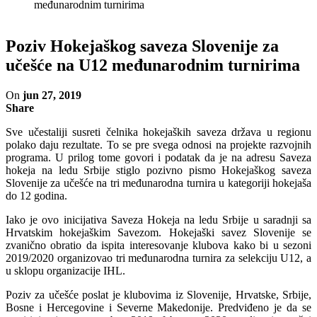
međunarodnim turnirima
Poziv Hokejaškog saveza Slovenije za
učešće na U12 međunarodnim turnirima
On
jun 27, 2019
Share
Sve učestaliji susreti čelnika hokejaških saveza država u regionu
polako daju rezultate. To se pre svega odnosi na projekte razvojnih
programa. U prilog tome govori i podatak da je na adresu Saveza
hokeja na ledu Srbije stiglo pozivno pismo Hokejaškog saveza
Slovenije za učešće na tri međunarodna turnira u kategoriji hokejaša
do 12 godina.
Iako je ovo inicijativa Saveza Hokeja na ledu Srbije u saradnji sa
Hrvatskim hokejaškim Savezom. Hokejaški savez Slovenije se
zvanično obratio da ispita interesovanje klubova kako bi u sezoni
2019/2020 organizovao tri međunarodna turnira za selekciju U12, a
u sklopu organizacije IHL.
Poziv za učešće poslat je klubovima iz Slovenije, Hrvatske, Srbije,
Bosne i Hercegovine i Severne Makedonije. Predviđeno je da se