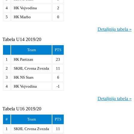
4
HK Vojvodina
2
5
HK Marbo
0
Detaljnija tabela »
Tabela U14 2019/20
Team
PTS
1
HK Partizan
23
2
SKHL Crvena Zvezda
11
3
HK NS Stars
6
4
HK Vojvodina
-1
Detaljnija tabela »
Tabela U16 2019/20
#
Team
PTS
1
SKHL Crvena Zvezda
11