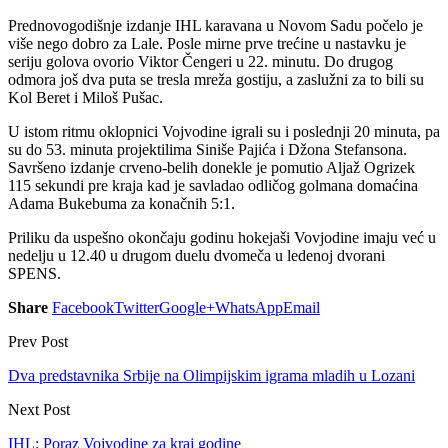
Prednovogodišnje izdanje IHL karavana u Novom Sadu počelo je
više nego dobro za Lale. Posle mirne prve trećine u nastavku je
seriju golova ovorio Viktor Čengeri u 22. minutu. Do drugog
odmora još dva puta se tresla mreža gostiju, a zaslužni za to bili su
Kol Beret i Miloš Pušac.
U istom ritmu oklopnici Vojvodine igrali su i poslednji 20 minuta, pa
su do 53. minuta projektilima Siniše Pajića i Džona Stefansona.
Savršeno izdanje crveno-belih donekle je pomutio Aljaž Ogrizek
115 sekundi pre kraja kad je savladao odličog golmana domaćina
Adama Bukebuma za konačnih 5:1.
Priliku da uspešno okončaju godinu hokejaši Vovjodine imaju već u
nedelju u 12.40 u drugom duelu dvomeča u ledenoj dvorani
SPENS.
Share
Facebook
Twitter
Google+
WhatsApp
Email
Prev Post
Dva predstavnika Srbije na Olimpijskim igrama mladih u Lozani
Next Post
IHL: Poraz Vojvodine za kraj godine