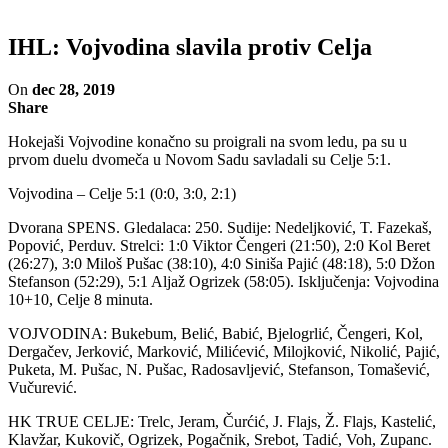
IHL: Vojvodina slavila protiv Celja
On
dec 28, 2019
Share
Hokejaši Vojvodine konačno su proigrali na svom ledu, pa su u
prvom duelu dvomeča u Novom Sadu savladali su Celje 5:1.
Vojvodina – Celje 5:1 (0:0, 3:0, 2:1)
Dvorana SPENS. Gledalaca: 250. Sudije: Nedeljković, T. Fazekaš,
Popović, Perduv. Strelci: 1:0 Viktor Čengeri (21:50), 2:0 Kol Beret
(26:27), 3:0 Miloš Pušac (38:10), 4:0 Siniša Pajić (48:18), 5:0 Džon
Stefanson (52:29), 5:1 Aljaž Ogrizek (58:05). Isključenja: Vojvodina
10+10, Celje 8 minuta.
VOJVODINA: Bukebum, Belić, Babić, Bjelogrlić, Čengeri, Kol,
Dergačev, Jerković, Marković, Milićević, Milojković, Nikolić, Pajić,
Puketa, M. Pušac, N. Pušac, Radosavljević, Stefanson, Tomašević,
Vučurević.
HK TRUE CELJE: Trelc, Jeram, Čurćić, J. Flajs, Ž. Flajs, Kastelić,
Klavžar, Kukovič, Ogrizek, Pogačnik, Srebot, Tadić, Voh, Zupanc.