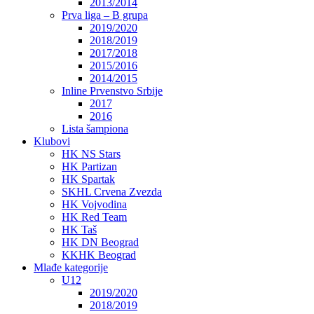
2013/2014
Prva liga – B grupa
2019/2020
2018/2019
2017/2018
2015/2016
2014/2015
Inline Prvenstvo Srbije
2017
2016
Lista šampiona
Klubovi
HK NS Stars
HK Partizan
HK Spartak
SKHL Crvena Zvezda
HK Vojvodina
HK Red Team
HK Taš
HK DN Beograd
KKHK Beograd
Mlađe kategorije
U12
2019/2020
2018/2019