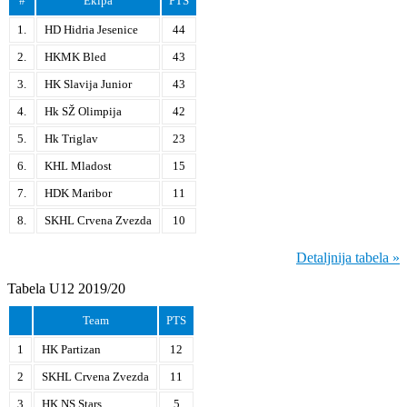
#
Ekipa
PTS
1.
HD Hidria Jesenice
44
2.
HKMK Bled
43
3.
HK Slavija Junior
43
4.
Hk SŽ Olimpija
42
5.
Hk Triglav
23
6.
KHL Mladost
15
7.
HDK Maribor
11
8.
SKHL Crvena Zvezda
10
Detaljnija tabela »
Tabela U12 2019/20
Team
PTS
1
HK Partizan
12
2
SKHL Crvena Zvezda
11
3
HK NS Stars
5