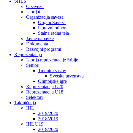
SHLS
O savezu
Istorijat
Organizacija saveza
Organi Saveza
Upravni odbor
Stalna radna tela
Javne nabavke
Dokumenta
Razvojni programi
Reprezentacija
Istorija reprezentacije Srbije
Seniori
Trenutni sastav
Svetska prvenstva
Olimpijske igre
Reprezentacija U20
Reprezentacija U18
Selektori
Takmičenja
IHL
2019/2020
2018/2019
IHL U19
2019/2020