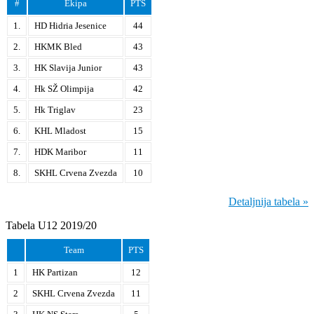
#
Ekipa
PTS
1.
HD Hidria Jesenice
44
2.
HKMK Bled
43
3.
HK Slavija Junior
43
4.
Hk SŽ Olimpija
42
5.
Hk Triglav
23
6.
KHL Mladost
15
7.
HDK Maribor
11
8.
SKHL Crvena Zvezda
10
Detaljnija tabela »
Tabela U12 2019/20
Team
PTS
1
HK Partizan
12
2
SKHL Crvena Zvezda
11