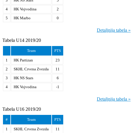
3
HK NS Stars
5
4
HK Vojvodina
2
5
HK Marbo
0
Detaljnija tabela »
Tabela U14 2019/20
Team
PTS
1
HK Partizan
23
2
SKHL Crvena Zvezda
11
3
HK NS Stars
6
4
HK Vojvodina
-1
Detaljnija tabela »
Tabela U16 2019/20
#
Team
PTS
1
SKHL Crvena Zvezda
11