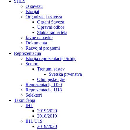
SHLS
O savezu
Istorijat
Organizacija saveza
Organi Saveza
Upravni odbor
Stalna radna tela
Javne nabavke
Dokumenta
Razvojni programi
Reprezentacija
Istorija reprezentacije Srbije
Seniori
Trenutni sastav
Svetska prvenstva
Olimpijske igre
Reprezentacija U20
Reprezentacija U18
Selektori
Takmičenja
IHL
2019/2020
2018/2019
IHL U19
2019/2020