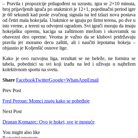
– Pravila i propozicije prilagođeni su uzrastu, igra se 2×10 minuta,
broj prijavljenih igrača po utakmicei je 12+1, pojedinačni period igre
je 60 sekundi kad posle zvučnog signala na led izlazi nova postava
od četiri mala hokejaša. Utakmice se igraju po širini terena, po dve u
isto vreme, a tereni su odvojeni ogradom. Svi igrači moraju da imaju
hokejašku opremu, kaciga sa zaštirnom mrežom i okovratnik su
obavezni deo opreme. Veoma je važno da se klubovi pridržavaju
pravila jer moramo decu zaštiti, ali i naučiti lepotama hokeja –
objasnio je Koljenšić osnove lige.
Kako je ovo razvojna liga, rezultati se ne beleže, ne formira se
tabela, pobednici su svi koji izađu na led i uživaju u najbržem
kolektivnom sportu na svetu.
Share
Facebook
Twitter
Google+
WhatsApp
Email
Prev Post
Fred Peroun: Momci znaju kako se pobeđuje
Next Post
Dragan Komazec: Ovo je hokej, sve je moguće
You might also like
Razvojni program