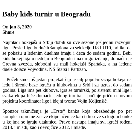
Baby kids turnir u Beogradu
On
jan 3, 2020
Share
Najmlađi hokejaši u Srbiji dobili su ove sezone još jednu razvojnu
ligu. Posle Lige budućih šampiona za selekcije U8 i U10, priliku da
se pokažu u ledenim duelima imaju i deca do sedam godina. Bebi
kids hokej liga u nedelju u Beogradu ima drugo izdanje, domaćin je
Crevna zvezda, slobodni su mali hokejaši Spartaka, a na ledene
duele dolaze Vojvodina, NS Starsi i Partizan.
– Počeli smo još jedan projekat čiji je cilj popularizacija hokeja na
ledu i širenje baze igrača u klubovima u Srbiji za uzrast do sedam
godina. Liga ima pet klubova, igra se turnirski, po sistemu mini lige i
svaka ekipa biće domaćin jednog turnira – počinje priču o novom
projektu koordinator lige i idejni tvorac Vojin Koljenšić.
Sponzor takmičenja je „Erste“ banka koja obezbeđuje po pet
kompleta opreme za sve ekipe učenice kao i dreseve sa logom banke
u kojima se igraju utakmice. Pravo nastupa imaju svi igrači rođeni
2013. i mlađi, kao i devojčice 2012. i mlađe.