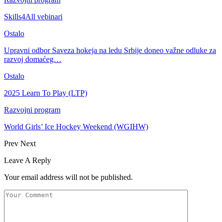
Skills4All vebinari
Ostalo
Upravni odbor Saveza hokeja na ledu Srbije doneo važne odluke za
razvoj domaćeg…
Ostalo
2025 Learn To Play (LTP)
Razvojni program
World Girls’ Ice Hockey Weekend (WGIHW)
Prev
Next
Leave A Reply
Your email address will not be published.