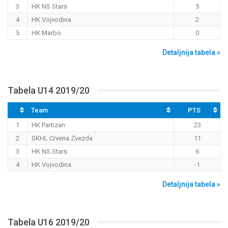
3
HK NS Stars
5
4
HK Vojvodina
2
5
HK Marbo
0
Detaljnija tabela »
Tabela U14 2019/20
Team
PTS
1
HK Partizan
23
2
SKHL Crvena Zvezda
11
3
HK NS Stars
6
4
HK Vojvodina
-1
Detaljnija tabela »
Tabela U16 2019/20