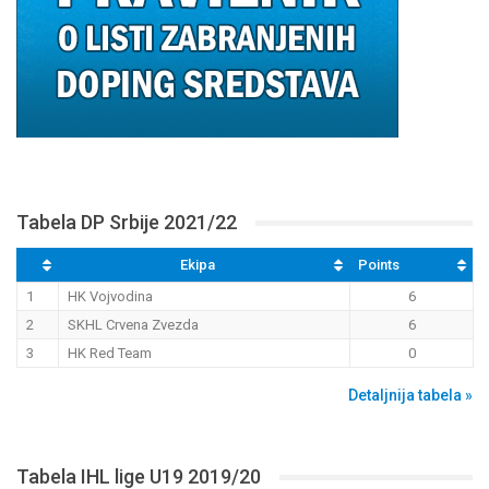
Tabela DP Srbije 2021/22
Ekipa
Points
1
HK Vojvodina
6
2
SKHL Crvena Zvezda
6
3
HK Red Team
0
Detaljnija tabela »
Tabela IHL lige U19 2019/20