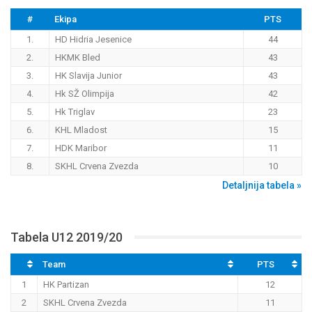
#
Ekipa
PTS
1.
HD Hidria Jesenice
44
2.
HKMK Bled
43
3.
HK Slavija Junior
43
4.
Hk SŽ Olimpija
42
5.
Hk Triglav
23
6.
KHL Mladost
15
7.
HDK Maribor
11
8.
SKHL Crvena Zvezda
10
Detaljnija tabela »
Tabela U12 2019/20
Team
PTS
1
HK Partizan
12
2
SKHL Crvena Zvezda
11