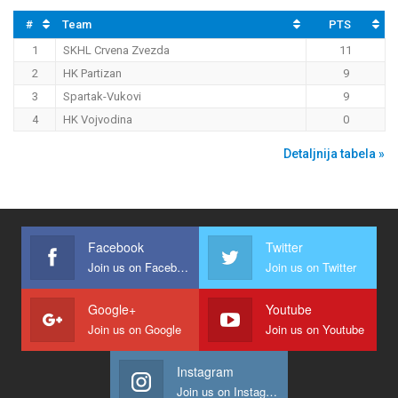
#
Team
PTS
1
SKHL Crvena Zvezda
11
2
HK Partizan
9
3
Spartak-Vukovi
9
4
HK Vojvodina
0
Detaljnija tabela »
Facebook
Twitter
Join us on Facebook
Join us on Twitter
Google+
Youtube
Join us on Google
Join us on Youtube
Instagram
Join us on Instagram