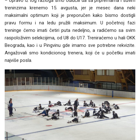
– Upravo iz tog razloga smo odlučili da sa pripremama i suvim
treninzima krenemo 15. avgusta, jer je mesec dana neki
maksimalni optimum koji je preporučen kako bismo dostigli
pravu formu i na ledu pružili maksimum. U početnoj fazi
treninge ćemo imati četiri puta nedeljno, a radićemo sa svim
raspoloživim selekcijima, od U8 do U17. Treniraćemo u hali OKK
Beograda, kao i u Pingvinu gde imamo sve potrebne rekvizite.
Angažovali smo kondicionog trenera, koji će u početku imati
najviše posla.