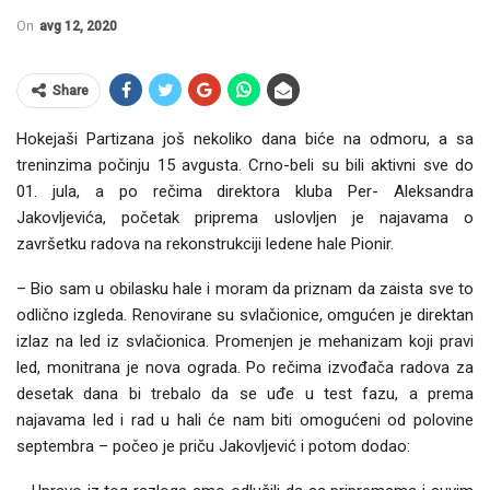
On
avg 12, 2020
Share
Hokejaši Partizana još nekoliko dana biće na odmoru, a sa
treninzima počinju 15 avgusta. Crno-beli su bili aktivni sve do
01. jula, a po rečima direktora kluba Per- Aleksandra
Jakovljevića, početak priprema uslovljen je najavama o
završetku radova na rekonstrukciji ledene hale Pionir.
– Bio sam u obilasku hale i moram da priznam da zaista sve to
odlično izgleda. Renovirane su svlačionice, omgućen je direktan
izlaz na led iz svlačionica. Promenjen je mehanizam koji pravi
led, monitrana je nova ograda. Po rečima izvođača radova za
desetak dana bi trebalo da se uđe u test fazu, a prema
najavama led i rad u hali će nam biti omogućeni od polovine
septembra – počeo je priču Jakovljević i potom dodao: