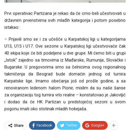
Prvi operativac Partizana je rekao da će crno-beli učestvovati u
državnim prvenstvima svih mlađih kategorija i potom posebno
istakao:
– Prijavili smo se i za učešće u Karpatskoj ligi u kategorijama
U13, U15 i U17. Ove sezone u Karpatskoj ligi učestvovaće čak
40 ekipa koje će biti podeljene u dve grupe. Mi ćemo biti u grupi
„Istok“ zajedno sa timovima iz Mađarske, Rumunije, Slovačke i
Bugarske. U pregovorima smo sa čelnicima ovog regionalnog
takmičenja da Beograd bude domaćin jednog od turnira
Karpatske lige. Imamo obećanja još od prošle godine, a sa
renoviranom ledenom halom Pionir, mislim da su naše šanse
za organizaciju tog turnira vrlo realne – konstatovao je Jakovljić
i dodao da će HK Partizan u predstojećoj sezoni u svom
pogonu imati oko stotinak mladih hokejaša.
Facebook
Twitter
Google+
Share