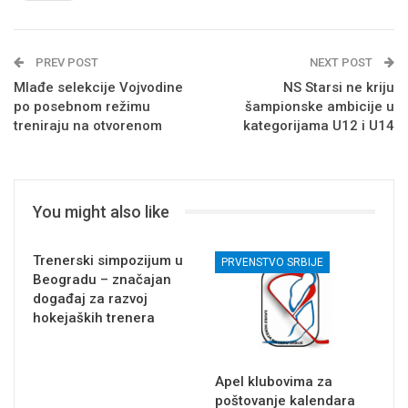
PREV POST
NEXT POST
Mlađe selekcije Vojvodine
NS Starsi ne kriju
po posebnom režimu
šampionske ambicije u
treniraju na otvorenom
kategorijama U12 i U14
You might also like
Trenerski simpozijum u
PRVENSTVO SRBIJE
Beogradu – značajan
događaj za razvoj
hokejaških trenera
Apel klubovima za
poštovanje kalendara