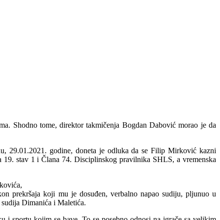
icama. Shodno tome, direktor takmičenja Bogdan Dabović morao je da
 29.01.2021. godine, doneta je odluka da se Filip Mirković kazni
19. stav 1 i Člana 74. Disciplinskog pravilnika SHLS, a vremenska
kovića,
kon prekršaja koji mu je dosuđen, verbalno napao sudiju, pljunuo u
 sudija Dimanića i Maletića.
u i sportu kojim se bave. To se posebno odnosi na igrače sa velikim