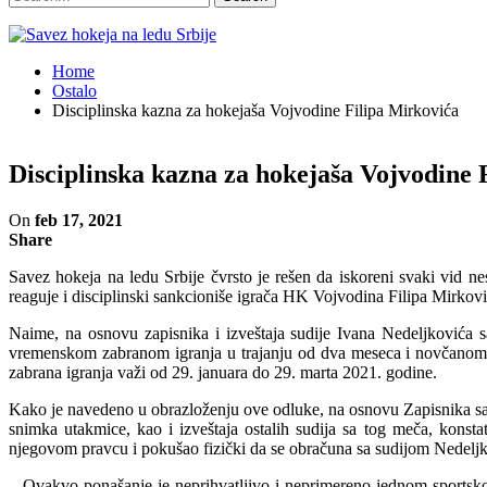
Home
Ostalo
Disciplinska kazna za hokejaša Vojvodine Filipa Mirkovića
Disciplinska kazna za hokejaša Vojvodine 
On
feb 17, 2021
Share
Savez hokeja na ledu Srbije čvrsto je rešen da iskoreni svaki vid
reaguje i disciplinski sankcioniše igrača HK Vojvodina Filipa Mirkovi
Naime, na osnovu zapisnika i izveštaja sudije Ivana Nedeljković
vremenskom zabranom igranja u trajanju od dva meseca i novčanom 
zabrana igranja važi od 29. januara do 29. marta 2021. godine.
Kako je navedeno u obrazloženju ove odluke, na osnovu Zapisnika sa u
snimka utakmice, kao i izveštaja ostalih sudija sa tog meča, kons
njegovom pravcu i pokušao fizički da se obračuna sa sudijom Nedeljkov
– Ovakvo ponašanje je neprihvatljivo i neprimereno jednom sportsko