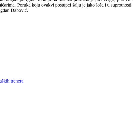
arima. Poruka koju ovakvi postupci šalju je jako loša i u suprotnosti s
Bogdan Dabović.
aških trenera