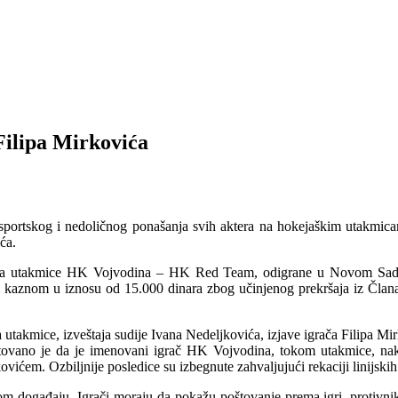
Filipa Mirkovića
 nesportskog i nedoličnog ponašanja svih aktera na hokejaškim utakm
ća.
a sa utakmice HK Vojvodina – HK Red Team, odigrane u Novom Sadu,
kaznom u iznosu od 15.000 dinara zbog učinjenog prekršaja iz Člana 
takmice, izveštaja sudije Ivana Nedeljkovića, izjave igrača Filipa Mir
tatovano je da je imenovani igrač HK Vojvodina, tokom utakmice, na
ićem. Ozbiljnije posledice su izbegnute zahvaljujući rekaciji linijskih
m događaju. Igrači moraju da pokažu poštovanje prema igri, protivnik