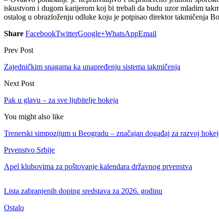
iskustvom i dugom karijerom koj bi trebali da budu uzor mladim takmič
ostalog u obrazloženju odluke koju je potpisao direktor takmičenja 
Share
Facebook
Twitter
Google+
WhatsApp
Email
Prev Post
Zajedničkim snagama ka unapređenju sistema takmičenja
Next Post
Pak u glavu – za sve ljubitelje hokeja
You might also like
Trenerski simpozijum u Beogradu – značajan događaj za razvoj hokej
Prvenstvo Srbije
Apel klubovima za poštovanje kalendara državnog prvenstva
Lista zabranjenih doping sredstava za 2026. godinu
Ostalo