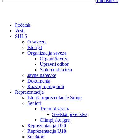
Publisher -
Početak
Vesti
SHLS
O savezu
Istorijat
Organizacija saveza
Organi Saveza
Upravni odbor
Stalna radna tela
Javne nabavke
Dokumenta
Razvojni programi
Reprezentacija
Istorija reprezentacije Srbije
Seniori
Trenutni sastav
Svetska prvenstva
Olimpijske igre
Reprezentacija U20
Reprezentacija U18
Selektori