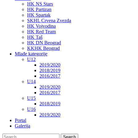
HK NS Stars
HK Partizan
HK Spartak
SKHL Crvena Zvezda
HK Vojvodina
HK Red Team
HK Taš
HK DN Beograd
KKHK Beograd
Mlađe kategorije
U12
2019/2020
2018/2019
2016/2017
U14
2019/2020
2016/2017
U15
2018/2019
U16
2019/2020
Portal
Galerija