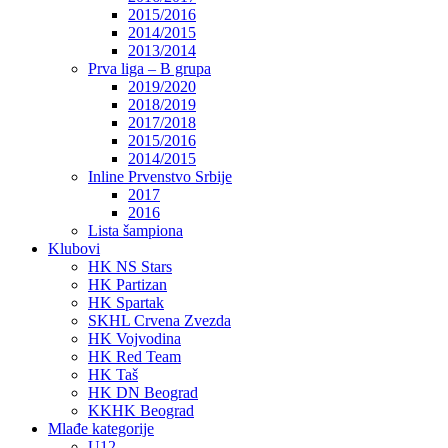
2015/2016
2014/2015
2013/2014
Prva liga – B grupa
2019/2020
2018/2019
2017/2018
2015/2016
2014/2015
Inline Prvenstvo Srbije
2017
2016
Lista šampiona
Klubovi
HK NS Stars
HK Partizan
HK Spartak
SKHL Crvena Zvezda
HK Vojvodina
HK Red Team
HK Taš
HK DN Beograd
KKHK Beograd
Mlađe kategorije
U12