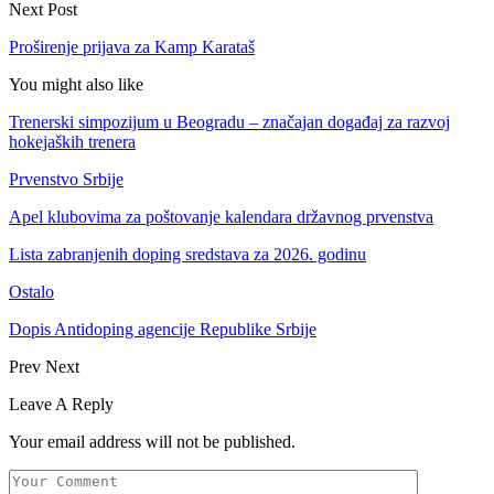
Next Post
Proširenje prijava za Kamp Karataš
You might also like
Trenerski simpozijum u Beogradu – značajan događaj za razvoj
hokejaških trenera
Prvenstvo Srbije
Apel klubovima za poštovanje kalendara državnog prvenstva
Lista zabranjenih doping sredstava za 2026. godinu
Ostalo
Dopis Antidoping agencije Republike Srbije
Prev
Next
Leave A Reply
Your email address will not be published.