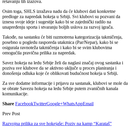
rešavanju tih izazova.
Osim toga, SHLS izražava nadu da će klubovi dati konkretne
predloge za napredak hokeja u Srbiji. Svi klubovi su pozvani da
iznesu svoje ideje i sugestije kako bi se zajednički radilo na
unapređenju sporta i stvaranju boljih uslova za razvoj igrača.
Takođe, na sastanku će biti razmotrena kategorizacija takmičenja,
posebno u pogledu rasporeda utakmica (Par/Nepar), kako bi se
osigurala ravnoteža takmičenja i kako bi se svim klubovima
omogućila pravična prilika za napredak.
Savez hokeja na ledu Srbije želi da naglasi značaj ovog sastanka i
poziva sve klubove da se aktivno uključe u proces planiranja i
donošenja odluka koje će oblikovati budućnost hokeja u Srbiji.
Za sve dodatne informacije i prijavu za sastanak, klubovi se mole da
se obrate Savezu hokeja na ledu Srbije putem zvaničnih kanala
komunikacije.
Share
Facebook
Twitter
Google+
WhatsApp
Email
Prev Post
Razvojna prilika za sve hokejaše: Poziv na kamp “Karataš”