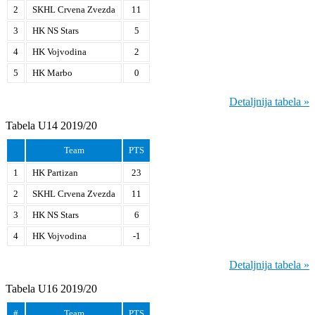
2
SKHL Crvena Zvezda
11
3
HK NS Stars
5
4
HK Vojvodina
2
5
HK Marbo
0
Detaljnija tabela »
Tabela U14 2019/20
Team
PTS
1
HK Partizan
23
2
SKHL Crvena Zvezda
11
3
HK NS Stars
6
4
HK Vojvodina
-1
Detaljnija tabela »
Tabela U16 2019/20
#
Team
PTS