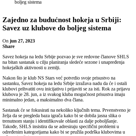
boljeg sistema
Zajedno za budućnost hokeja u Srbiji:
Savez uz klubove do boljeg sistema
On
jun 27, 2023
Share
Savez hokeja na ledu Srbije pozvao je sve redovne članove SHLS
na bitan sastanak u cilju planiranja sledeće sezone i unapređenja
hokejaških aktivnosti u zemlji.
Nakon što je klub NS Stars već potvrdio svoje prisustvo na
sastanku, Savez hokeja na ledu Srbije izražava nadu da će i ostali
klubovi prihvatiti ovu inicijativu i prijaviti se za isti. Rok za prijavu
klubova je 28. jun, a iz svakog kluba mogućnost prisustva imaju
minimalno jedan, a maksimalno dva člana.
Sastanak će se fokusirati na nekoliko ključnih tema. Prvenstveno je
želja da se pregleda baza igrača kako bi se dobila jasna slika o
trenutnom stanju i identifikovale oblasti za dalje poboljšanje.
Takođe, SHLS insistira da se adresiraju specifični problemi u
određenim kategorijama kako bi se pružila podrška klubovima u