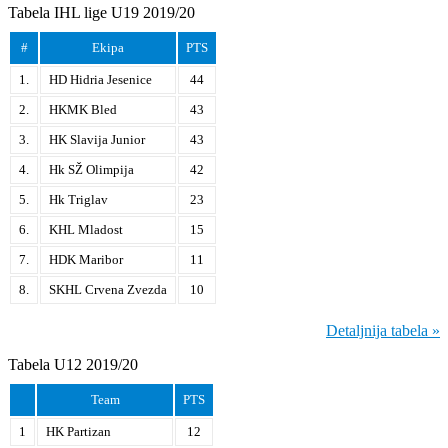
Tabela IHL lige U19 2019/20
#
Ekipa
PTS
1.
HD Hidria Jesenice
44
2.
HKMK Bled
43
3.
HK Slavija Junior
43
4.
Hk SŽ Olimpija
42
5.
Hk Triglav
23
6.
KHL Mladost
15
7.
HDK Maribor
11
8.
SKHL Crvena Zvezda
10
Detaljnija tabela »
Tabela U12 2019/20
Team
PTS
1
HK Partizan
12