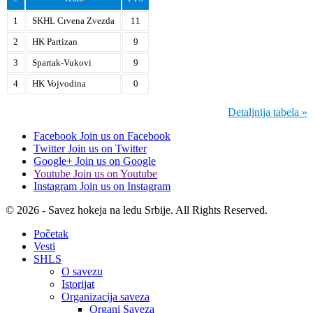
1
SKHL Crvena Zvezda
11
2
HK Partizan
9
3
Spartak-Vukovi
9
4
HK Vojvodina
0
Detaljnija tabela »
Facebook
Join us on Facebook
Twitter
Join us on Twitter
Google+
Join us on Google
Youtube
Join us on Youtube
Instagram
Join us on Instagram
© 2026 - Savez hokeja na ledu Srbije. All Rights Reserved.
Početak
Vesti
SHLS
O savezu
Istorijat
Organizacija saveza
Organi Saveza