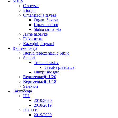
SHLS
O savezu
Istorijat
Organizacija saveza
Organi Saveza
Upravni odbor
Stalna radna tela
Javne nabavke
Dokumenta
Razvojni programi
Reprezentacija
Istorija reprezentacije Srbije
Seniori
Trenutni sastav
Svetska prvenstva
Olimpijske igre
Reprezentacija U20
Reprezentacija U18
Selektori
Takmičenja
IHL
2019/2020
2018/2019
IHL U19
2019/2020