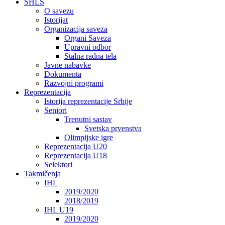
SHLS
O savezu
Istorijat
Organizacija saveza
Organi Saveza
Upravni odbor
Stalna radna tela
Javne nabavke
Dokumenta
Razvojni programi
Reprezentacija
Istorija reprezentacije Srbije
Seniori
Trenutni sastav
Svetska prvenstva
Olimpijske igre
Reprezentacija U20
Reprezentacija U18
Selektori
Takmičenja
IHL
2019/2020
2018/2019
IHL U19
2019/2020