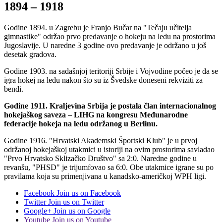
1894 – 1918
Godine 1894. u Zagrebu je Franjo Bučar na "Tečaju učitelja
gimnastike" održao prvo predavanje o hokeju na ledu na prostorima
Jugoslavije. U naredne 3 godine ovo predavanje je održano u još
desetak gradova.
Godine 1903. na sadašnjoj teritoriji Srbije i Vojvodine počeo je da se
igra hokej na ledu nakon što su iz Švedske doneseni rekviziti za
bendi.
Godine 1911. Kraljevina Srbija je postala član internacionalnog
hokejaškog saveza – LIHG na kongresu Međunarodne
federacije hokeja na ledu održanog u Berlinu.
Godine 1916. "Hrvatski Akademski Športski Klub" je u prvoj
održanoj hokejaškoj utakmici u istoriji na ovim prostorima savladao
"Prvo Hrvatsko Sklizačko Društvo" sa 2:0. Naredne godine u
revanšu, "PHSD" je trijumfovao sa 6:0. Obe utakmice igrane su po
pravilama koja su primenjivana u kanadsko-američkoj WPH ligi.
Facebook
Join us on Facebook
Twitter
Join us on Twitter
Google+
Join us on Google
Youtube
Join us on Youtube