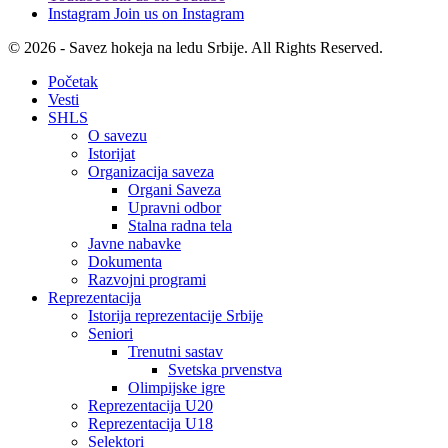
Instagram
Join us on Instagram
© 2026 - Savez hokeja na ledu Srbije. All Rights Reserved.
Početak
Vesti
SHLS
O savezu
Istorijat
Organizacija saveza
Organi Saveza
Upravni odbor
Stalna radna tela
Javne nabavke
Dokumenta
Razvojni programi
Reprezentacija
Istorija reprezentacije Srbije
Seniori
Trenutni sastav
Svetska prvenstva
Olimpijske igre
Reprezentacija U20
Reprezentacija U18
Selektori