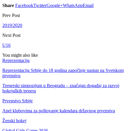
Share
Facebook
Twitter
Google+
WhatsApp
Email
Prev Post
2019/2020
Next Post
U16
You might also like
Reprezentacija
Reprezentacija Srbije do 18 godina započinje nastup na Svetskom
prvenstvu
Trenerski simpozijum u Beogradu – značajan događaj za razvoj
hokejaških trenera
Prvenstvo Srbije
Apel klubovima za poštovanje kalendara državnog prvenstva
Ženski hokej
Global Girls Game 2026