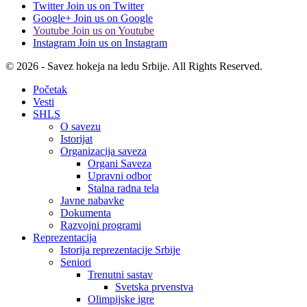
Twitter
Join us on Twitter
Google+
Join us on Google
Youtube
Join us on Youtube
Instagram
Join us on Instagram
© 2026 - Savez hokeja na ledu Srbije. All Rights Reserved.
Početak
Vesti
SHLS
O savezu
Istorijat
Organizacija saveza
Organi Saveza
Upravni odbor
Stalna radna tela
Javne nabavke
Dokumenta
Razvojni programi
Reprezentacija
Istorija reprezentacije Srbije
Seniori
Trenutni sastav
Svetska prvenstva
Olimpijske igre