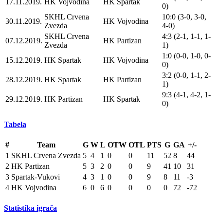
17.11.2019.
HK Vojvodina
HK Spartak
0)
SKHL Crvena
10:0 (3-0, 3-0,
30.11.2019.
HK Vojvodina
Zvezda
4-0)
SKHL Crvena
4:3 (2-1, 1-1, 1-
07.12.2019.
HK Partizan
Zvezda
1)
1:0 (0-0, 1-0, 0-
15.12.2019.
HK Spartak
HK Vojvodina
0)
3:2 (0-0, 1-1, 2-
28.12.2019.
HK Spartak
HK Partizan
1)
9:3 (4-1, 4-2, 1-
29.12.2019.
HK Partizan
HK Spartak
0)
Tabela
#
Team
G
W
L
OTW
OTL
PTS
G
GA
+/-
1
SKHL Crvena Zvezda
5
4
1
0
0
11
52
8
44
2
HK Partizan
5
3
2
0
0
9
41
10
31
3
Spartak-Vukovi
4
3
1
0
0
9
8
11
-3
4
HK Vojvodina
6
0
6
0
0
0
0
72
-72
Statistika igrača