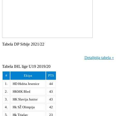
Tabela DP Srbije 2021/22
Detaljnija tabela »
Tabela IHL lige U19 2019/20
#
Ekipa
PTS
1.
HD Hidria Jesenice
44
2.
HKMK Bled
43
3.
HK Slavija Junior
43
4.
Hk SŽ Olimpija
42
5.
Hk Triglav
23