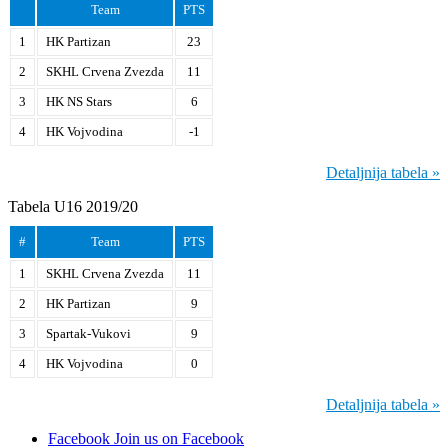
Team
PTS
1
HK Partizan
23
2
SKHL Crvena Zvezda
11
3
HK NS Stars
6
4
HK Vojvodina
-1
Detaljnija tabela »
Tabela U16 2019/20
#
Team
PTS
1
SKHL Crvena Zvezda
11
2
HK Partizan
9
3
Spartak-Vukovi
9
4
HK Vojvodina
0
Detaljnija tabela »
Facebook
Join us on Facebook