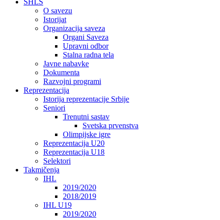
SHLS
O savezu
Istorijat
Organizacija saveza
Organi Saveza
Upravni odbor
Stalna radna tela
Javne nabavke
Dokumenta
Razvojni programi
Reprezentacija
Istorija reprezentacije Srbije
Seniori
Trenutni sastav
Svetska prvenstva
Olimpijske igre
Reprezentacija U20
Reprezentacija U18
Selektori
Takmičenja
IHL
2019/2020
2018/2019
IHL U19
2019/2020