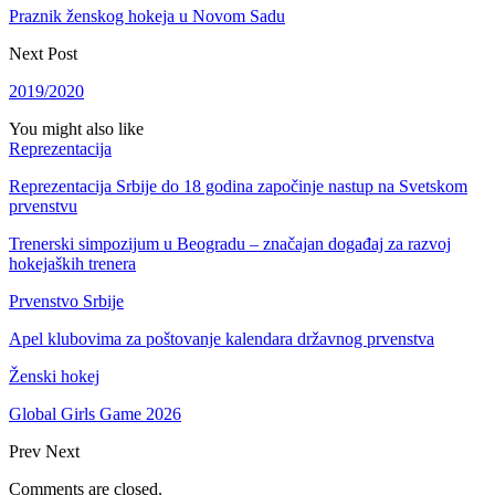
Praznik ženskog hokeja u Novom Sadu
Next Post
2019/2020
You might also like
Reprezentacija
Reprezentacija Srbije do 18 godina započinje nastup na Svetskom
prvenstvu
Trenerski simpozijum u Beogradu – značajan događaj za razvoj
hokejaških trenera
Prvenstvo Srbije
Apel klubovima za poštovanje kalendara državnog prvenstva
Ženski hokej
Global Girls Game 2026
Prev
Next
Comments are closed.