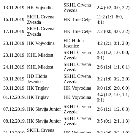
SKHL Crvena
13.11.2019.
HK Vojvodina
2:4 (0:2, 0:0, 2:2)
Zvezda
SKHL Crvena
11:2 (1:1, 6:0,
16.11.2019.
HK True Celje
Zvezda
4:1)
SKHL Crvena
17.11.2019.
HK True Celje
7:2 (0:0, 4:0, 3:2)
Zvezda
HD Hidria
23.11.2019.
HK Vojvodina
4:2 (2:1, 0:1, 2:0)
Jesenice
SKHL Crvena
2:3 (1:2, 1:0, 0:0,
23.11.2019.
KHL Mladost
Zvezda
0:1)
SKHL Crvena
24.11.2019.
KHL Mladost
2:6 (1:4, 1:1, 0:1)
Zvezda
HD Hidria
SKHL Crvena
30.11.2019.
3:2 (1:0, 0:2, 2:0)
Jesenice
Zvezda
30.11.2019.
HK Triglav
HK Vojvodina
9:0 (1:0, 2:0, 6:0)
3:4 (1:2, 1:0, 1:1,
01.12.2019.
HK Triglav
HK Vojvodina
0:1)
SKHL Crvena
07.12.2019.
HK Slavija Junior
2:6 (1:1, 1:2, 0:3)
Zvezda
SKHL Crvena
08.12.2019.
HK Slavija Junior
3:5 (0:1, 2:1, 1:3)
Zvezda
SKHL Crvena
21.12.2019.
HK Vojvodina
9:2 (2:0, 3:2, 4:0)