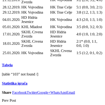
Zvezda
28.12.2019.
HK Vojvodina
HK True Celje
5:1 (0:0, 3:0, 2:1)
29.12.2019.
HK Vojvodina
HK True Celje
3:8 (1:2, 1:3, 1:3)
HD Hidria
04.01.2020.
HK Vojvodina
4:3 (2:0, 1:3, 1:0)
Jesenice
05.01.2020.
KHL Mladost
HK Vojvodina
3:5 (0:0, 3:2, 0:3)
SKHL Crvena
HD Hidria
17.01.2020.
4:0 (1:0, 1:0, 2:0)
Zvezda
Jesenice
SKHL Crvena
HD Hidria
2:1* (0:0, 1:1,
18.01.2020.
Zvezda
Jesenice
0:0, 1:0)
SKHL Crvena
25.01.2020.
HK Vojvodina
1:5 (1:2, 0:1, 0:2)
Zvezda
Tabela
[table “103” not found /]
Statistika igrača
Share
Facebook
Twitter
Google+
WhatsApp
Email
Prev Post