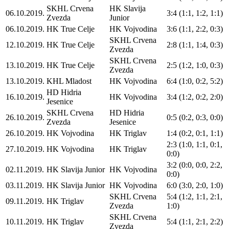
SKHL Crvena
HK Slavija
06.10.2019.
3:4 (1:1, 1:2, 1:1)
Zvezda
Junior
06.10.2019.
HK True Celje
HK Vojvodina
3:6 (1:1, 2:2, 0:3)
SKHL Crvena
12.10.2019.
HK True Celje
2:8 (1:1, 1:4, 0:3)
Zvezda
SKHL Crvena
13.10.2019.
HK True Celje
2:5 (1:2, 1:0, 0:3)
Zvezda
13.10.2019.
KHL Mladost
HK Vojvodina
6:4 (1:0, 0:2, 5:2)
HD Hidria
16.10.2019.
HK Vojvodina
3:4 (1:2, 0:2, 2:0)
Jesenice
SKHL Crvena
HD Hidria
26.10.2019.
0:5 (0:2, 0:3, 0:0)
Zvezda
Jesenice
26.10.2019.
HK Vojvodina
HK Triglav
1:4 (0:2, 0:1, 1:1)
2:3 (1:0, 1:1, 0:1,
27.10.2019.
HK Vojvodina
HK Triglav
0:0)
3:2 (0:0, 0:0, 2:2,
02.11.2019.
HK Slavija Junior
HK Vojvodina
0:0)
03.11.2019.
HK Slavija Junior
HK Vojvodina
6:0 (3:0, 2:0, 1:0)
SKHL Crvena
5:4 (1:2, 1:1, 2:1,
09.11.2019.
HK Triglav
Zvezda
1:0)
SKHL Crvena
10.11.2019.
HK Triglav
5:4 (1:1, 2:1, 2:2)
Zvezda