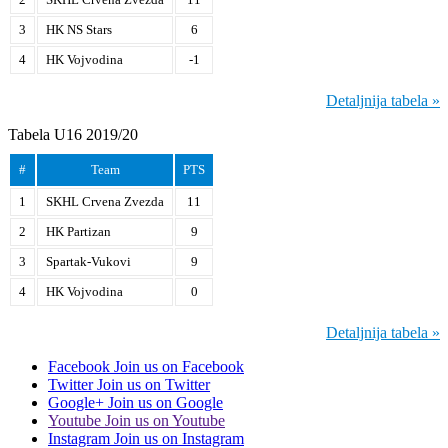
3
HK NS Stars
6
4
HK Vojvodina
-1
Detaljnija tabela »
Tabela U16 2019/20
#
Team
PTS
1
SKHL Crvena Zvezda
11
2
HK Partizan
9
3
Spartak-Vukovi
9
4
HK Vojvodina
0
Detaljnija tabela »
Facebook
Join us on Facebook
Twitter
Join us on Twitter
Google+
Join us on Google
Youtube
Join us on Youtube
Instagram
Join us on Instagram