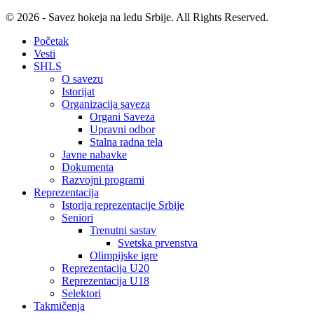
© 2026 - Savez hokeja na ledu Srbije. All Rights Reserved.
Početak
Vesti
SHLS
O savezu
Istorijat
Organizacija saveza
Organi Saveza
Upravni odbor
Stalna radna tela
Javne nabavke
Dokumenta
Razvojni programi
Reprezentacija
Istorija reprezentacije Srbije
Seniori
Trenutni sastav
Svetska prvenstva
Olimpijske igre
Reprezentacija U20
Reprezentacija U18
Selektori
Takmičenja