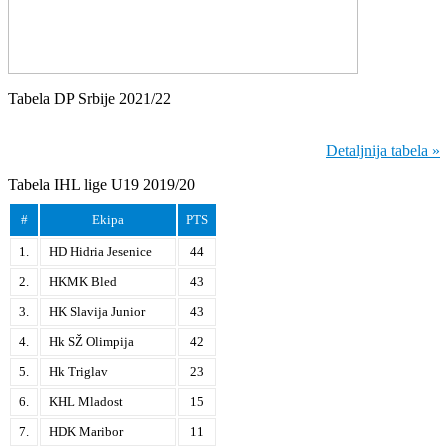
Tabela DP Srbije 2021/22
Detaljnija tabela »
Tabela IHL lige U19 2019/20
#
Ekipa
PTS
1.
HD Hidria Jesenice
44
2.
HKMK Bled
43
3.
HK Slavija Junior
43
4.
Hk SŽ Olimpija
42
5.
Hk Triglav
23
6.
KHL Mladost
15
7.
HDK Maribor
11