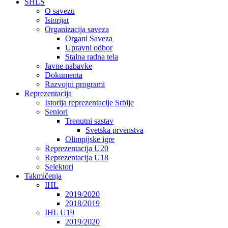
SHLS
O savezu
Istorijat
Organizacija saveza
Organi Saveza
Upravni odbor
Stalna radna tela
Javne nabavke
Dokumenta
Razvojni programi
Reprezentacija
Istorija reprezentacije Srbije
Seniori
Trenutni sastav
Svetska prvenstva
Olimpijske igre
Reprezentacija U20
Reprezentacija U18
Selektori
Takmičenja
IHL
2019/2020
2018/2019
IHL U19
2019/2020