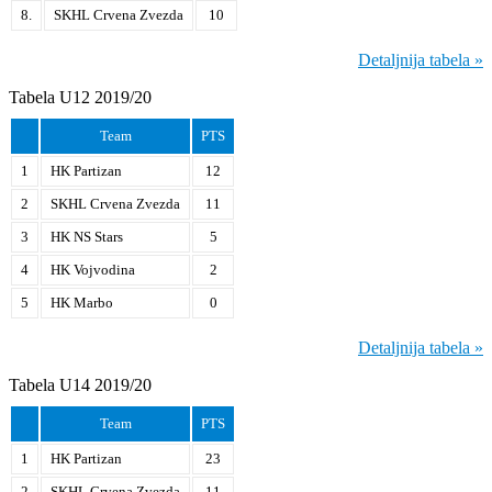
8.
SKHL Crvena Zvezda
10
Detaljnija tabela »
Tabela U12 2019/20
Team
PTS
1
HK Partizan
12
2
SKHL Crvena Zvezda
11
3
HK NS Stars
5
4
HK Vojvodina
2
5
HK Marbo
0
Detaljnija tabela »
Tabela U14 2019/20
Team
PTS
1
HK Partizan
23
2
SKHL Crvena Zvezda
11