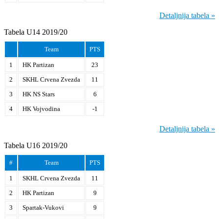
Detaljnija tabela »
Tabela U14 2019/20
Team
PTS
1
HK Partizan
23
2
SKHL Crvena Zvezda
11
3
HK NS Stars
6
4
HK Vojvodina
-1
Detaljnija tabela »
Tabela U16 2019/20
#
Team
PTS
1
SKHL Crvena Zvezda
11
2
HK Partizan
9
3
Spartak-Vukovi
9