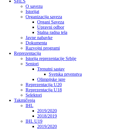
SHLS
O savezu
Istorijat
Organizacija saveza
Organi Saveza
Upravni odbor
Stalna radna tela
Javne nabavke
Dokumenta
Razvojni programi
Reprezentacija
Istorija reprezentacije Srbije
Seniori
Trenutni sastav
Svetska prvenstva
Olimpijske igre
Reprezentacija U20
Reprezentacija U18
Selektori
Takmičenja
IHL
2019/2020
2018/2019
IHL U19
2019/2020