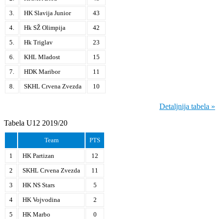
3.
HK Slavija Junior
43
4.
Hk SŽ Olimpija
42
5.
Hk Triglav
23
6.
KHL Mladost
15
7.
HDK Maribor
11
8.
SKHL Crvena Zvezda
10
Detaljnija tabela »
Tabela U12 2019/20
Team
PTS
1
HK Partizan
12
2
SKHL Crvena Zvezda
11
3
HK NS Stars
5
4
HK Vojvodina
2
5
HK Marbo
0