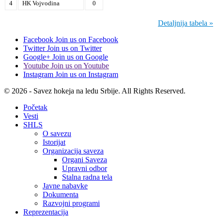
4
HK Vojvodina
0
Detaljnija tabela »
Facebook
Join us on Facebook
Twitter
Join us on Twitter
Google+
Join us on Google
Youtube
Join us on Youtube
Instagram
Join us on Instagram
© 2026 - Savez hokeja na ledu Srbije. All Rights Reserved.
Početak
Vesti
SHLS
O savezu
Istorijat
Organizacija saveza
Organi Saveza
Upravni odbor
Stalna radna tela
Javne nabavke
Dokumenta
Razvojni programi
Reprezentacija