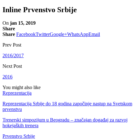
Inline Prvenstvo Srbije
On
jan 15, 2019
Share
Share
Facebook
Twitter
Google+
WhatsApp
Email
Prev Post
2016/2017
Next Post
2016
You might also like
Reprezentacija
Reprezentacija Srbije do 18 godina započinje nastup na Svetskom
prvenstvu
Trenerski simpozijum u Beogradu – značajan događaj za razvoj
hokejaških trenera
Prvenstvo Srbije