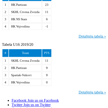
1
HK Partizan
23
2
SKHL Crvena Zvezda
11
3
HK NS Stars
6
4
HK Vojvodina
-1
Detaljnija tabela »
Tabela U16 2019/20
#
Team
PTS
1
SKHL Crvena Zvezda
11
2
HK Partizan
9
3
Spartak-Vukovi
9
4
HK Vojvodina
0
Detaljnija tabela »
Facebook
Join us on Facebook
Twitter
Join us on Twitter