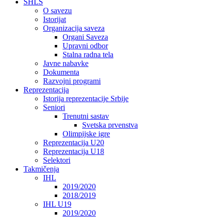
SHLS
O savezu
Istorijat
Organizacija saveza
Organi Saveza
Upravni odbor
Stalna radna tela
Javne nabavke
Dokumenta
Razvojni programi
Reprezentacija
Istorija reprezentacije Srbije
Seniori
Trenutni sastav
Svetska prvenstva
Olimpijske igre
Reprezentacija U20
Reprezentacija U18
Selektori
Takmičenja
IHL
2019/2020
2018/2019
IHL U19
2019/2020