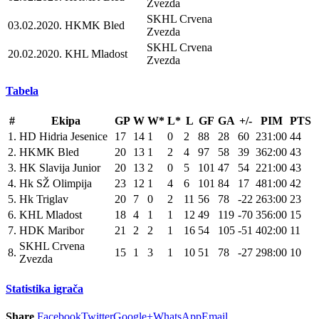
Zvezda
SKHL Crvena
03.02.2020.
HKMK Bled
Zvezda
SKHL Crvena
20.02.2020.
KHL Mladost
Zvezda
Tabela
#
Ekipa
GP
W
W*
L*
L
GF
GA
+/-
PIM
PTS
1.
HD Hidria Jesenice
17
14
1
0
2
88
28
60
231:00
44
2.
HKMK Bled
20
13
1
2
4
97
58
39
362:00
43
3.
HK Slavija Junior
20
13
2
0
5
101
47
54
221:00
43
4.
Hk SŽ Olimpija
23
12
1
4
6
101
84
17
481:00
42
5.
Hk Triglav
20
7
0
2
11
56
78
-22
263:00
23
6.
KHL Mladost
18
4
1
1
12
49
119
-70
356:00
15
7.
HDK Maribor
21
2
2
1
16
54
105
-51
402:00
11
SKHL Crvena
8.
15
1
3
1
10
51
78
-27
298:00
10
Zvezda
Statistika igrača
Share
Facebook
Twitter
Google+
WhatsApp
Email