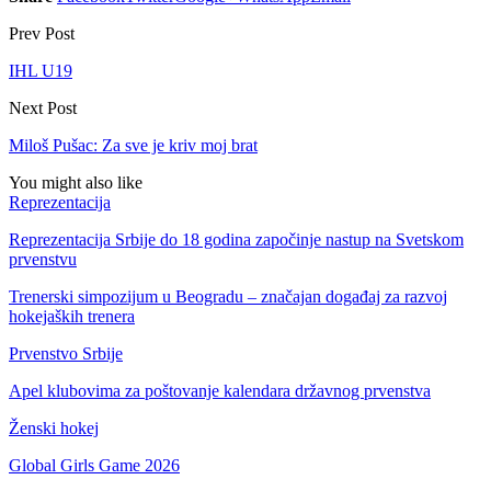
Prev Post
IHL U19
Next Post
Miloš Pušac: Za sve je kriv moj brat
You might also like
Reprezentacija
Reprezentacija Srbije do 18 godina započinje nastup na Svetskom
prvenstvu
Trenerski simpozijum u Beogradu – značajan događaj za razvoj
hokejaških trenera
Prvenstvo Srbije
Apel klubovima za poštovanje kalendara državnog prvenstva
Ženski hokej
Global Girls Game 2026