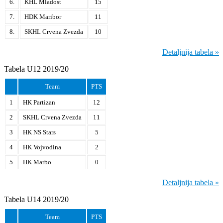
6.
KHL Mladost
15
7.
HDK Maribor
11
8.
SKHL Crvena Zvezda
10
Detaljnija tabela »
Tabela U12 2019/20
Team
PTS
1
HK Partizan
12
2
SKHL Crvena Zvezda
11
3
HK NS Stars
5
4
HK Vojvodina
2
5
HK Marbo
0
Detaljnija tabela »
Tabela U14 2019/20
Team
PTS