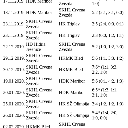
17.11.2019.
HDK Maribor
Zvezda
1:0)
SKHL Crvena
18.11.2019.
HDK Maribor
5:2 (2:1, 3:1, 0:0)
Zvezda
SKHL Crvena
23.11.2019.
HK Triglav
2:5 (2:4, 0:0, 0:1)
Zvezda
SKHL Crvena
23.11.2019.
HK Triglav
2:3 (0:0, 1:2, 1:1)
Zvezda
HD Hidria
SKHL Crvena
22.12.2019.
5:2 (1:0, 1:2, 3:0)
Jesenice
Zvezda
SKHL Crvena
29.12.2019.
HKMK Bled
5:6 (1:1, 3:3, 1:2)
Zvezda
SKHL Crvena
7:6* (1:1, 3:3,
30.12.2019.
HKMK Bled
Zvezda
2:2, 1:0)
SKHL Crvena
19.01.2020.
HDK Maribor
5:6 (0:1, 4:2, 1:3)
Zvezda
SKHL Crvena
6:5* (1:3, 1:1,
20.01.2020.
HDK Maribor
Zvezda
3:1, 1:0)
SKHL Crvena
25.01.2020.
HK SŽ Olimpija
3:4 (1:2, 1:2, 1:0)
Zvezda
SKHL Crvena
5:4* (1:4, 2:0,
26.01.2020.
HK SŽ Olimpija
Zvezda
1:0, 0:0)
SKHL Crvena
02.02.2020.
HKMK Bled