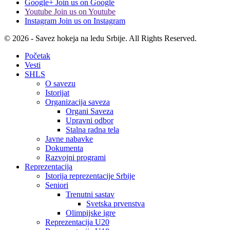
Google+
Join us on Google
Youtube
Join us on Youtube
Instagram
Join us on Instagram
© 2026 - Savez hokeja na ledu Srbije. All Rights Reserved.
Početak
Vesti
SHLS
O savezu
Istorijat
Organizacija saveza
Organi Saveza
Upravni odbor
Stalna radna tela
Javne nabavke
Dokumenta
Razvojni programi
Reprezentacija
Istorija reprezentacije Srbije
Seniori
Trenutni sastav
Svetska prvenstva
Olimpijske igre
Reprezentacija U20