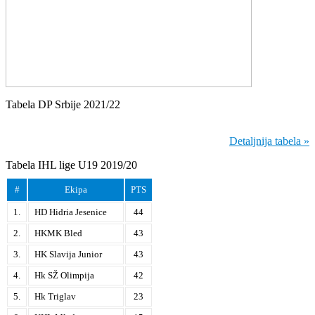
Tabela DP Srbije 2021/22
Detaljnija tabela »
Tabela IHL lige U19 2019/20
#
Ekipa
PTS
1.
HD Hidria Jesenice
44
2.
HKMK Bled
43
3.
HK Slavija Junior
43
4.
Hk SŽ Olimpija
42
5.
Hk Triglav
23