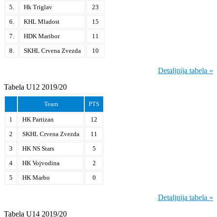
5.
Hk Triglav
23
6.
KHL Mladost
15
7.
HDK Maribor
11
8.
SKHL Crvena Zvezda
10
Detaljnija tabela »
Tabela U12 2019/20
Team
PTS
1
HK Partizan
12
2
SKHL Crvena Zvezda
11
3
HK NS Stars
5
4
HK Vojvodina
2
5
HK Marbo
0
Detaljnija tabela »
Tabela U14 2019/20