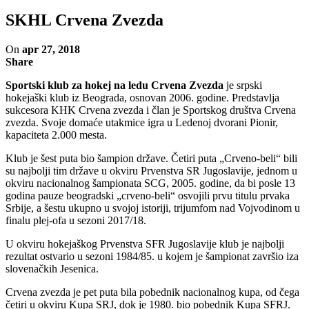
SKHL Crvena Zvezda
On
apr 27, 2018
Share
Sportski klub za hokej na ledu Crvena Zvezda
je srpski
hokejaški klub iz Beograda, osnovan 2006. godine. Predstavlja
sukcesora KHK Crvena zvezda i član je Sportskog društva Crvena
zvezda. Svoje domaće utakmice igra u Ledenoj dvorani Pionir,
kapaciteta 2.000 mesta.
Klub je šest puta bio šampion države. Četiri puta „Crveno-beli“ bili
su najbolji tim države u okviru Prvenstva SR Jugoslavije, jednom u
okviru nacionalnog šampionata SCG, 2005. godine, da bi posle 13
godina pauze beogradski „crveno-beli“ osvojili prvu titulu prvaka
Srbije, a šestu ukupno u svojoj istoriji, trijumfom nad Vojvodinom u
finalu plej-ofa u sezoni 2017/18.
U okviru hokejaškog Prvenstva SFR Jugoslavije klub je najbolji
rezultat ostvario u sezoni 1984/85. u kojem je šampionat završio iza
slovenačkih Jesenica.
Crvena zvezda je pet puta bila pobednik nacionalnog kupa, od čega
četiri u okviru Kupa SRJ, dok je 1980. bio pobednik Kupa SFRJ.