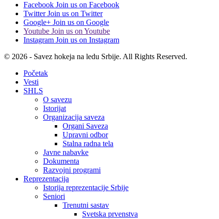
Facebook
Join us on Facebook
Twitter
Join us on Twitter
Google+
Join us on Google
Youtube
Join us on Youtube
Instagram
Join us on Instagram
© 2026 - Savez hokeja na ledu Srbije. All Rights Reserved.
Početak
Vesti
SHLS
O savezu
Istorijat
Organizacija saveza
Organi Saveza
Upravni odbor
Stalna radna tela
Javne nabavke
Dokumenta
Razvojni programi
Reprezentacija
Istorija reprezentacije Srbije
Seniori
Trenutni sastav
Svetska prvenstva