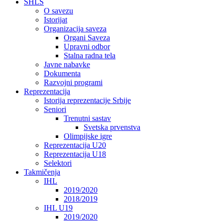
SHLS
O savezu
Istorijat
Organizacija saveza
Organi Saveza
Upravni odbor
Stalna radna tela
Javne nabavke
Dokumenta
Razvojni programi
Reprezentacija
Istorija reprezentacije Srbije
Seniori
Trenutni sastav
Svetska prvenstva
Olimpijske igre
Reprezentacija U20
Reprezentacija U18
Selektori
Takmičenja
IHL
2019/2020
2018/2019
IHL U19
2019/2020