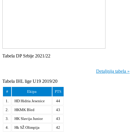
Tabela DP Srbije 2021/22
Detaljnija tabela »
Tabela IHL lige U19 2019/20
#
Ekipa
PTS
1.
HD Hidria Jesenice
44
2.
HKMK Bled
43
3.
HK Slavija Junior
43
4.
Hk SŽ Olimpija
42