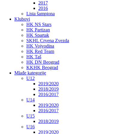
2017
2016
Lista šampiona
Klubovi
HK NS Stars
HK Partizan
HK Spartak
SKHL Crvena Zvezda
HK Vojvodina
HK Red Team
HK Taš
HK DN Beograd
KKHK Beograd
Mlađe kategorije
U12
2019/2020
2018/2019
2016/2017
U14
2019/2020
2016/2017
U15
2018/2019
U16
2019/2020