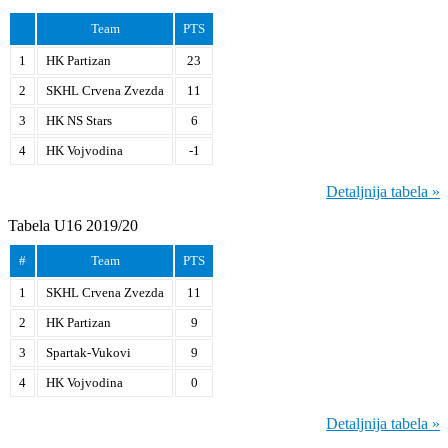
Team
PTS
1
HK Partizan
23
2
SKHL Crvena Zvezda
11
3
HK NS Stars
6
4
HK Vojvodina
-1
Detaljnija tabela »
Tabela U16 2019/20
#
Team
PTS
1
SKHL Crvena Zvezda
11
2
HK Partizan
9
3
Spartak-Vukovi
9
4
HK Vojvodina
0
Detaljnija tabela »