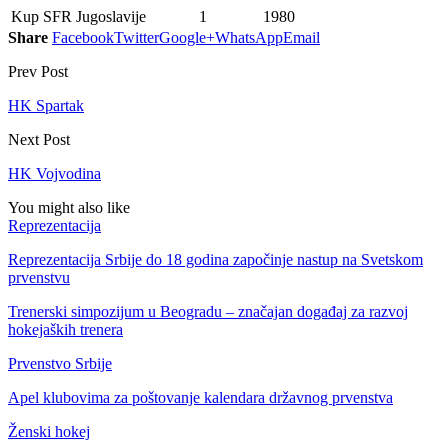
Kup SFR Jugoslavije
1
1980
Share
Facebook
Twitter
Google+
WhatsApp
Email
Prev Post
HK Spartak
Next Post
HK Vojvodina
You might also like
Reprezentacija
Reprezentacija Srbije do 18 godina započinje nastup na Svetskom
prvenstvu
Trenerski simpozijum u Beogradu – značajan događaj za razvoj
hokejaških trenera
Prvenstvo Srbije
Apel klubovima za poštovanje kalendara državnog prvenstva
Ženski hokej