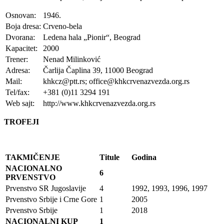
Osnovan:
1946.
Boja dresa:
Crveno-bela
Dvorana:
Ledena hala „Pionir“, Beograd
Kapacitet:
2000
Trener:
Nenad Milinković
Adresa:
Čarlija Čaplina 39, 11000 Beograd
Mail:
khkcz@ptt.rs; office@khkcrvenazvezda.org.rs
Tel/fax:
+381 (0)11 3294 191
Web sajt:
http://www.khkcrvenazvezda.org.rs
TROFEJI
TAKMIČENJE
Titule
Godina
NACIONALNO
6
PRVENSTVO
Prvenstvo SR Jugoslavije
4
1992, 1993, 1996, 1997
Prvenstvo Srbije i Crne Gore
1
2005
Prvenstvo Srbije
1
2018
NACIONALNI KUP
1