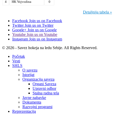
4
HK Vojvodina
0
Detaljnija tabela »
Facebook
Join us on Facebook
Twitter
Join us on Twitter
Google+
Join us on Google
Youtube
Join us on Youtube
Instagram
Join us on Instagram
© 2026 - Savez hokeja na ledu Srbije. All Rights Reserved.
Početak
Vesti
SHLS
O savezu
Istorijat
Organizacija saveza
Organi Saveza
Upravni odbor
Stalna radna tela
Javne nabavke
Dokumenta
Razvojni programi
Reprezentacija