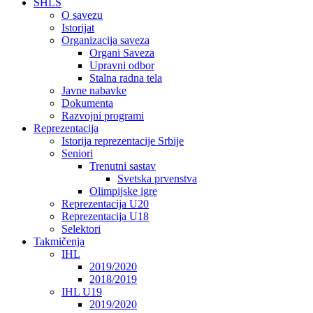
SHLS
O savezu
Istorijat
Organizacija saveza
Organi Saveza
Upravni odbor
Stalna radna tela
Javne nabavke
Dokumenta
Razvojni programi
Reprezentacija
Istorija reprezentacije Srbije
Seniori
Trenutni sastav
Svetska prvenstva
Olimpijske igre
Reprezentacija U20
Reprezentacija U18
Selektori
Takmičenja
IHL
2019/2020
2018/2019
IHL U19
2019/2020