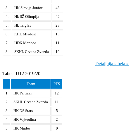
3.
HK Slavija Junior
43
4.
Hk SŽ Olimpija
42
5.
Hk Triglav
23
6.
KHL Mladost
15
7.
HDK Maribor
11
8.
SKHL Crvena Zvezda
10
Detaljnija tabela »
Tabela U12 2019/20
Team
PTS
1
HK Partizan
12
2
SKHL Crvena Zvezda
11
3
HK NS Stars
5
4
HK Vojvodina
2
5
HK Marbo
0