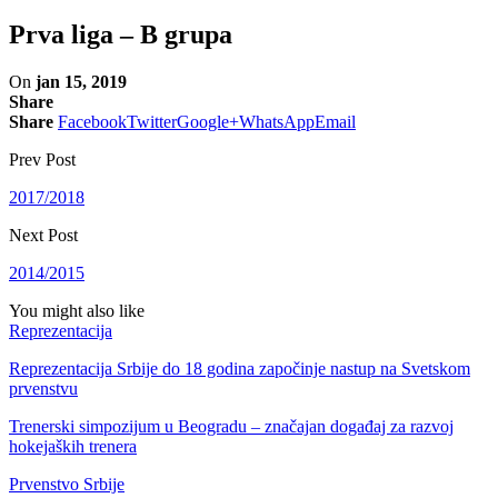
Prva liga – B grupa
On
jan 15, 2019
Share
Share
Facebook
Twitter
Google+
WhatsApp
Email
Prev Post
2017/2018
Next Post
2014/2015
You might also like
Reprezentacija
Reprezentacija Srbije do 18 godina započinje nastup na Svetskom
prvenstvu
Trenerski simpozijum u Beogradu – značajan događaj za razvoj
hokejaških trenera
Prvenstvo Srbije