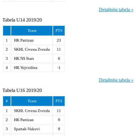
Detaljnija tabela »
Tabela U14 2019/20
Team
PTS
1
HK Partizan
23
2
SKHL Crvena Zvezda
11
3
HK NS Stars
6
4
HK Vojvodina
-1
Detaljnija tabela »
Tabela U16 2019/20
#
Team
PTS
1
SKHL Crvena Zvezda
11
2
HK Partizan
9
3
Spartak-Vukovi
9