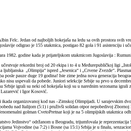
lbin Felc. Jedan od najboljih hokejaša na ledu sa ovih prostora svih vr
slavije odigrao je 155 utakmica, postigao 82 gola i 91 asistenciju i uč
nuara 1982. godine kada je prijateljskom utakmicom Jugoslavija : Rumun
čestvuje rekordni broj od 20 ekipa i to 4 u Međurepubličkoj ligi „Ist
aja ljubljanska „Olimpija“ ispred „Jesenica“ i „Crvene Zvezde“. Plasm
posle pauze duge 19 godina! Iste zime jedna nova generacija beogradsk
isu uspevali da pobede. Juniori selekcije Srbije su prvo u decembru ’8
esu Srbije igrali su neki od hokejaša koji su u narednim sezonama igra
Lazarević i Igor Kosović.
bi ikada organizovanoj kod nas –Zimskoj Olimpijadi. U sarajevskim dvor
 pobedu nad Italijom (5:1) i pruživši solidan otpor nepobedivoj Zborno
 je fenomenalni golman CvetoPretnar koji je na 5 olimpijskih utakmica od
vo Jedinstvo“ održanom u Beogradu, trijumfovala je reprezentacija Srbi
ijama Vojvodine (sa 7:2) i Bosne (sa 15:1) Srbija je u finalu, senzacio