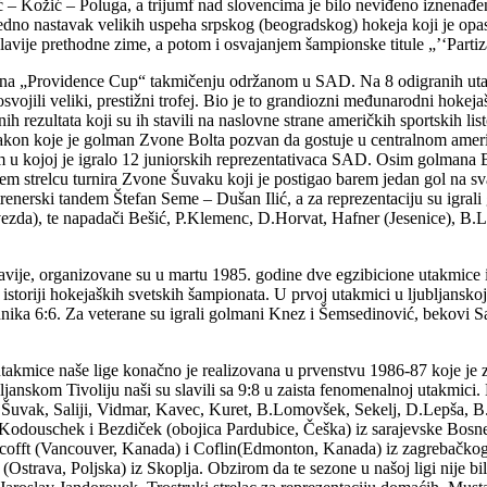
ć – Kožić – Poluga, a trijumf nad slovencima je bilo neviđeno iznenađe
dno nastavak velikih uspeha srpskog (beogradskog) hokeja koji je op
avije prethodne zime, a potom i osvajanjem šampionske titule „’‘Part
o na „Providence Cup“ takmičenju održanom u SAD. Na 8 odigranih utak
svojili veliki, prestižni trofej. Bio je to grandiozni međunarodni hoke
čnih rezultata koji su ih stavili na naslovne strane američkih sportskih 
nakon koje je golman Zvone Bolta pozvan da gostuje u centralnom ame
u kojoj je igralo 12 juniorskih reprezentativaca SAD. Osim golmana B
jem strelcu turnira Zvone Šuvaku koji je postigao barem jedan gol na s
renerski tandem Štefan Seme – Dušan Ilić, a za reprezentaciju su igrali
vezda), te napadači Bešić, P.Klemenc, D.Horvat, Hafner (Jesenice), B.L
vije, organizovane su u martu 1985. godine dve egzibicione utakmice iz
istoriji hokejaških svetskih šampionata. U prvoj utakmici u ljubljanskoj h
ka 6:6. Za veterane su igrali golmani Knez i Šemsedinović, bekovi Savi
kmice naše lige konačno je realizovana u prvenstvu 1986-87 koje je z
 ljubljanskom Tivoliju naši su slavili sa 9:8 u zaista fenomenalnoj uta
uvak, Saliji, Vidmar, Kavec, Kuret, B.Lomovšek, Sekelj, D.Lepša, B.Pa
 Kodouschek i Bezdiček (obojica Pardubice, Češka) iz sarajevske Bosne
Didcofft (Vancouver, Kanada) i Coflin(Edmonton, Kanada) iz zagrebačk
Ostrava, Poljska) iz Skoplja. Obzirom da te sezone u našoj ligi nije bi