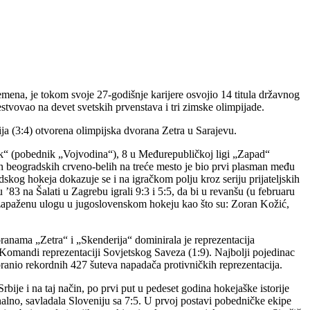
emena, je tokom svoje 27-godišnje karijere osvojio 14 titula državnog
estvovao na devet svetskih prvenstava i tri zimske olimpijade.
ija (3:4) otvorena olimpijska dvorana Zetra u Sarajevu.
ok“ (pobednik „Vojvodina“), 8 u Međurepubličkoj ligi „Zapad“
an beogradskih crveno-belih na treće mesto je bio prvi plasman među
og hokeja dokazuje se i na igračkom polju kroz seriju prijateljskih
3 na Šalati u Zagrebu igrali 9:3 i 5:5, da bi u revanšu (u februaru
li zapaženu ulogu u jugoslovenskom hokeju kao što su: Zoran Kožić,
anama „Zetra“ i „Skenderija“ dominirala je reprezentacija
j Komandi reprezentaciji Sovjetskog Saveza (1:9). Najbolji pojedinac
branio rekordnih 427 šuteva napadača protivničkih reprezentacija.
je i na taj način, po prvi put u pedeset godina hokejaške istorije
nalno, savladala Sloveniju sa 7:5. U prvoj postavi pobedničke ekipe