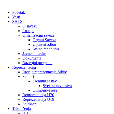
Početak
Vesti
SHLS
O savezu
Istorijat
Organizacija saveza
Organi Saveza
Upravni odbor
Stalna radna tela
Javne nabavke
Dokumenta
Razvojni programi
Reprezentacija
Istorija reprezentacije Srbije
Seniori
Trenutni sastav
Svetska prvenstva
Olimpijske igre
Reprezentacija U20
Reprezentacija U18
Selektori
Takmičenja
IHL