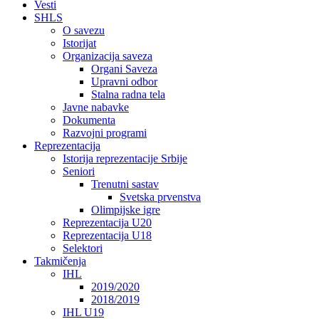
Vesti
SHLS
O savezu
Istorijat
Organizacija saveza
Organi Saveza
Upravni odbor
Stalna radna tela
Javne nabavke
Dokumenta
Razvojni programi
Reprezentacija
Istorija reprezentacije Srbije
Seniori
Trenutni sastav
Svetska prvenstva
Olimpijske igre
Reprezentacija U20
Reprezentacija U18
Selektori
Takmičenja
IHL
2019/2020
2018/2019
IHL U19