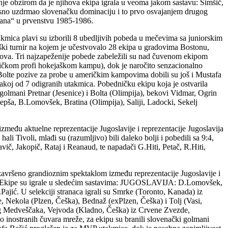
nje obzirom da je njihova ekipa igrala u veoma jakom sastavu: Simšič,
asno uzdrmao slovenačku dominaciju i to prvo osvajanjem drugog
izana“ u prvenstvu 1985-1986.
mica plavi su izborili 8 ubedljivih pobeda u mečevima sa juniorskim
jaški turnir na kojem je učestvovalo 28 ekipa u gradovima Bostonu,
listova. Tri najzapeženije pobede zabeležili su nad čuvenom ekipom
ričkom profi hokejaškom kampu), dok je naročito senzacionalno
olte pozive za probe u američkim kampovima dobili su još i Mustafa
vakoj od 7 odigranih utakmica. Pobedničku ekipu koja je ostvarila
 golmani Pretnar (Jesenice) i Bolta (Olimpija), bekovi Vidmar, Ogrin
epša, B.Lomovšek, Bratina (Olimpija), Saliji, Ladocki, Sekelj
među aktuelne reprezentacije Jugoslavije i reprezentacije Jugoslavija
ali Tivoli, mlađi su (razumljivo) bili daleko bolji i pobedili sa 9:4,
č, Jakopič, Rataj i Reanaud, te napadači G.Hiti, Petač, R.Hiti,
avršeno grandioznim spektaklom između reprezentacije Jugoslavije i
kmici. Ekipe su igrale u sledećim sastavima: JUGOSLAVIJA: D.Lomovšek,
jić. U selekciji stranaca igrali su Smrke (Toronto, Kanada) iz
, Nekola (Plzen, Češka), Bednaž (exPlzen, Češka) i Tolj (Vasi,
og Medveščaka, Vejvoda (Kladno, Češka) iz Crvene Zvezde,
lo inostranih čuvara mreže, za ekipu su branili slovenački golmani