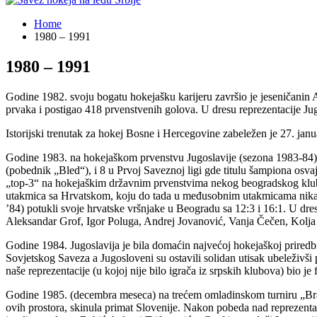
Home
1980 – 1991
1980 – 1991
Godine 1982. svoju bogatu hokejašku karijeru završio je jeseničanin A
prvaka i postigao 418 prvenstvenih golova. U dresu reprezentacije Jugo
Istorijski trenutak za hokej Bosne i Hercegovine zabeležen je 27. ja
Godine 1983. na hokejaškom prvenstvu Jugoslavije (sezona 1983-84) u
(pobednik „Bled“), i 8 u Prvoj Saveznoj ligi gde titulu šampiona osv
„top-3“ na hokejaškim državnim prvenstvima nekog beogradskog kluba 
utakmica sa Hrvatskom, koju do tada u međusobnim utakmicama nikako n
’84) potukli svoje hrvatske vršnjake u Beogradu sa 12:3 i 16:1. U dr
Aleksandar Grof, Igor Poluga, Andrej Jovanović, Vanja Čečen, Kolja 
Godine 1984. Jugoslavija je bila domaćin najvećoj hokejaškoj prired
Sovjetskog Saveza a Jugosloveni su ostavili solidan utisak ubeleživši
naše reprezentacije (u kojoj nije bilo igrača iz srpskih klubova) bio
Godine 1985. (decembra meseca) na trećem omladinskom turniru „Bratst
ovih prostora, skinula primat Slovenije. Nakon pobeda nad reprezentac