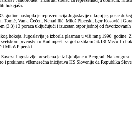
k Jaroslav Jandorouek. Trostruki strelac za reprezentaciju domaćih, Mus
tih hokejaša.
godine nastupila je reprezentacija Jugoslavije u kojoj je, posle dužeg
Ivan Tomić, Vanja Čečen, Nenad Ilić, Miloš Piperski, Igor Kosović i Gora
m (3:3) i 3 poraza uključujući i izuzetan otpor jednoj od favorizovanih 
tskog hokeja, Jugoslavija je izborila plasman u viši rang 1990. godin
 svetskom prvenstvu u Budimpešti sa gol razlikom 54:13! Meću 15 hokeja
 i Miloš Piperski.
veza Jugoslavije preseljena je iz Ljubljane u Beograd. Na kongresu II
 i prekinuta višemesečna inicijativa HS Slovenije da Republika Sloven