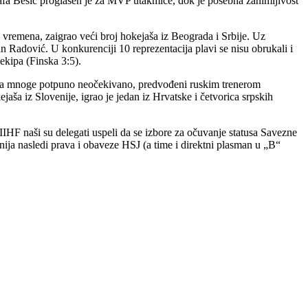
tafa Bešić proglašen je za MVP utakmice, dok je posebna zanimljivost
 vremena, zaigrao veći broj hokejaša iz Beograda i Srbije. Uz
n Radović. U konkurenciji 10 reprezentacija plavi se nisu obrukali i
ekipa (Finska 3:5).
e. Za mnoge potpuno neočekivano, predvođeni ruskim trenerom
ša iz Slovenije, igrao je jedan iz Hrvatske i četvorica srpskih
HF naši su delegati uspeli da se izbore za očuvanje statusa Savezne
ija nasledi prava i obaveze HSJ (a time i direktni plasman u „B“