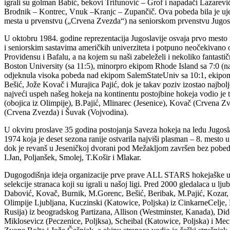
igrali su golman Babić, bekovi Trifunović – Grof i napadači Lazarevi
Brodnik – Kontrec, Vnuk –Kranjc – Zupančič. Ova pobeda bila je uje
mesta u prvenstvu („Crvena Zvezda“) na seniorskom prvenstvu Jugosl
U oktobru 1984. godine reprezentacija Jugoslavije osvaja prvo mest
i seniorskim sastavima američkih univerziteta i potpuno neočekivano o
Providensu i Bafalu, a na kojem su naši zabeleželi i nekoliko fantasti
Boston University (sa 11:5), minorpro ekipom Rhode Island sa 7:0 (
odjeknula visoka pobeda nad ekipom SalemStateUniv sa 10:1, ekipom 
Bešić, Jože Kovač i Murajica Pajić, dok je takav poziv izostao najbol
najveći uspeh našeg hokeja na kontinentu postojbine hokeja vodio je t
(obojica iz Olimpije), B.Pajić, Mlinarec (Jesenice), Kovač (Crvena Z
(Crvena Zvezda) i Šuvak (Vojvodina).
U okviru proslave 35 godina postojanja Saveza hokeja na ledu Jugosla
1974 koja je deset sezona ranije ostvarila najviši plasman – 8. mesto u 
dok je revanš u Jeseničkoj dvorani pod Mežakljom završen bez pobedni
I.Jan, Poljanšek, Smolej, T.Košir i Mlakar.
Dugogodišnja ideja organizacije prve prave ALL STARS hokejaške uta
selekcije stranaca koji su igrali u našoj ligi. Pred 2000 gledalaca u
Dabović, Kovač, Burnik, M.Gorenc, Bešić, Beribak, M.Pajić, Kozar, Š
Olimpije Ljubljana, Kuczinski (Katowice, Poljska) iz CinkarneCelje,
Rusija) iz beogradskog Partizana, Allison (Westminster, Kanada), 
Miklosevicz (Peczenice, Poljksa), Scheibal (Katowice, Poljska) i Mec (