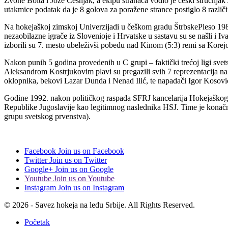
Zvone Bolta i Jože Češnjak, a ekipu stranaca vodio je češki stručnja
utakmice podatak da je 8 golova za poražene strance postiglo 8 različi
Na hokejaškoj zimskoj Univerzijadi u češkom gradu ŠtrbskePleso 1987. 
nezaobilazne igrače iz Slovenioje i Hrvatske u sastavu su se našli i 
izborili su 7. mesto ubeleživši pobedu nad Kinom (5:3) remi sa Korejo
Nakon punih 5 godina provedenih u C grupi – faktički trećoj ligi sve
Aleksandrom Kostrjukovim plavi su pregazili svih 7 reprezentacija na
oklopnika, bekovi Lazar Dunda i Nenad Ilić, te napadači Igor Kosović
Godine 1992. nakon političkog raspada SFRJ kancelarija Hokejaškog Sa
Republike Jugoslavije kao legitimnog naslednika HSJ. Time je konačno
grupu svetskog prvenstva).
Facebook
Join us on Facebook
Twitter
Join us on Twitter
Google+
Join us on Google
Youtube
Join us on Youtube
Instagram
Join us on Instagram
© 2026 - Savez hokeja na ledu Srbije. All Rights Reserved.
Početak