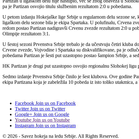
Partizan u ligaškom delu nije nastupio, već se zbog obaveza u Slohokej
pa je Partizan osvojio titulu službenim rezultatom 2:0 u pobedama.
U petom izdanju Hokejaške lige Srbije u regularnom delu sezone se, ka
ligaškom delu sezone bila je ekipa Spartaka. U polufinalu, Crvena zvez
redom postao Partizan nadigravši Crvenu zvezde rezultatom 2:0 u pob
Olimpije rezultatom 3:1.
U šestoj sezoni Prvenstva Srbije trebalo je da učestvuju četiri kluba d
Crvene zvezde, Vojvodine i Spartaka su diskvalifikovane, pa je odlučen
pobedama Partizan je šesti put uzastopno postao šampion Srbije, a se
HK Partizan je drugi put uzastopno osvojio regionalnu Slohokej ligu p
Sedmo izdanje Prvenstva Srbije činilo je šest klubova. Ove godine Par
ekipa Partizana koja je zabeležila 10 pobeda iz isto toliko utakmica, a
Facebook
Join us on Facebook
Twitter
Join us on Twitter
Google+
Join us on Google
Youtube
Join us on Youtube
Instagram
Join us on Instagram
© 2026 - Savez hokeja na ledu Srbije. All Rights Reserved.