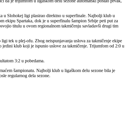
ajući da je trijumfom u ligaškom delu sezone automatski postao prvak,
u Slohokej ligi plasirao direktno u superfinale. Najbolji klub u
tom ekipu Spartaka, dok je u superfinalu šampion Srbije peti put za
svojio titulu u ovom regionalnom takmičenju savladavši drugi tim
io ligi tek u plej-ofu. Zbog neispunjavanja uslova za takmičenje ekipe
o jedini klub koji je ispunio uslove za takmičenje. Trijumfom od 2:0 u
ezultatom 3:2 u pobedama.
domaćem šampionatu. Najbolji klub u ligaškom delu sezone bila je
posle regularnog dela sezone.