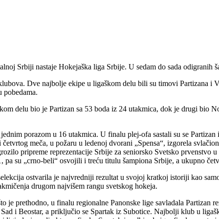
noj Srbiji nastaje Hokejaška liga Srbije. U sedam do sada odigranih š
klubova. Dve najbolje ekipe u ligaškom delu bili su timovi Partizana i
0 u pobedama.
aškom delu bio je Partizan sa 53 boda iz 24 utakmica, dok je drugi bio N
o jednim porazom u 16 utakmica. U finalu plej-ofa sastali su se Partizan
riji, uoči četvrtog meča, u požaru u ledenoj dvorani „Spensa“, izgorela s
grozilo pripreme reprezentacije Srbije za seniorsko Svetsko prvenstvo
:1, pa su „crno-beli“ osvojili i treću titulu šampiona Srbije, a ukupno čet
ja ostvarila je najvredniji rezultat u svojoj kratkoj istoriji kao samo
u takmičenja drugom najvišem rangu svetskog hokeja.
 je prethodno, u finalu regionalne Panonske lige savladala Partizan rezu
i Sad i Beostar, a priključio se Spartak iz Subotice. Najbolji klub u liga