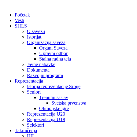
Početak
Vesti
SHLS
O savezu
Istorijat
Organizacija saveza
Organi Saveza
Upravni odbor
Stalna radna tela
Javne nabavke
Dokumenta
Razvojni programi
Reprezentacija
Istorija reprezentacije Srbije
Seniori
Trenutni sastav
Svetska prvenstva
Olimpijske igre
Reprezentacija U20
Reprezentacija U18
Selektori
Takmičenja
IHL