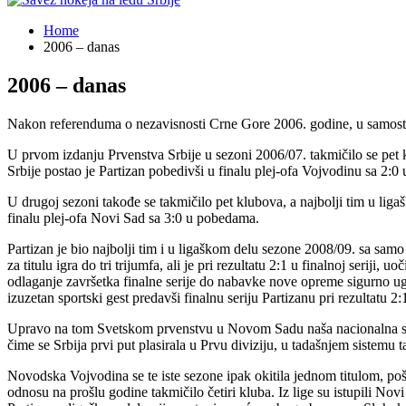
Home
2006 – danas
2006 – danas
Nakon referenduma o nezavisnosti Crne Gore 2006. godine, u samostal
U prvom izdanju Prvenstva Srbije u sezoni 2006/07. takmičilo se pet 
Srbije postao je Partizan pobedivši u finalu plej-ofa Vojvodinu sa 2:
U drugoj sezoni takođe se takmičilo pet klubova, a najbolji tim u lig
finalu plej-ofa Novi Sad sa 3:0 u pobedama.
Partizan je bio najbolji tim i u ligaškom delu sezone 2008/09. sa sam
za titulu igra do tri trijumfa, ali je pri rezultatu 2:1 u finalnoj se
odlaganje završetka finalne serije do nabavke nove opreme sigurno u
izuzetan sportski gest predavši finalnu seriju Partizanu pri rezultatu 2
Upravo na tom Svetskom prvenstvu u Novom Sadu naša nacionalna selekci
čime se Srbija prvi put plasirala u Prvu diviziju, u tadašnjem sistem
Novodska Vojvodina se te iste sezone ipak okitila jednom titulom, pošto
odnosu na prošlu godine takmičilo četiri kluba. Iz lige su istupili Nov