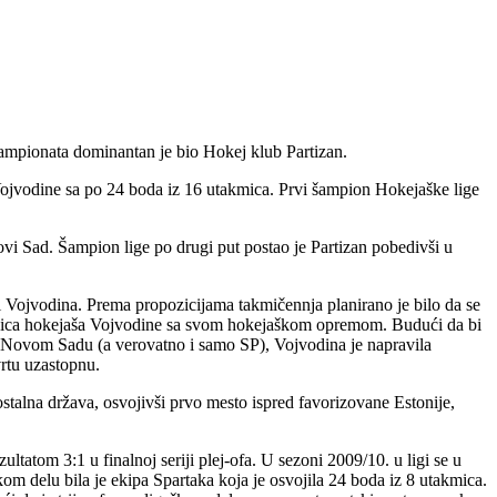
ampionata dominantan je bio Hokej klub Partizan.
 Vojvodine sa po 24 boda iz 16 utakmica. Prvi šampion Hokejaške lige
ovi Sad. Šampion lige po drugi put postao je Partizan pobedivši u
 i Vojvodina. Prema propozicijama takmičennja planirano je bilo da se
vlačionica hokejaša Vojvodine sa svom hokejaškom opremom. Budući da bi
 u Novom Sadu (a verovatno i samo SP), Vojvodina je napravila
vrtu uzastopnu.
stalna država, osvojivši prvo mesto ispred favorizovane Estonije,
ltatom 3:1 u finalnoj seriji plej-ofa. U sezoni 2009/10. u ligi se u
škom delu bila je ekipa Spartaka koja je osvojila 24 boda iz 8 utakmica.