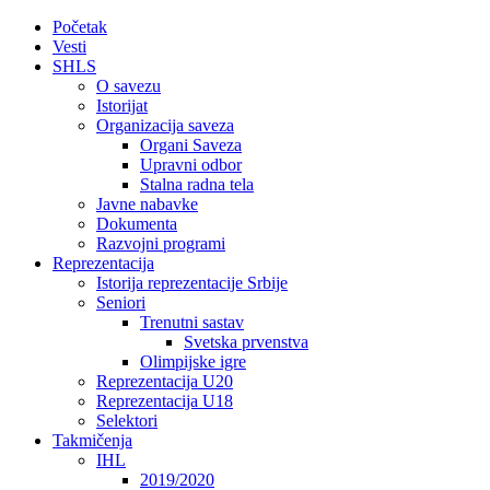
Početak
Vesti
SHLS
O savezu
Istorijat
Organizacija saveza
Organi Saveza
Upravni odbor
Stalna radna tela
Javne nabavke
Dokumenta
Razvojni programi
Reprezentacija
Istorija reprezentacije Srbije
Seniori
Trenutni sastav
Svetska prvenstva
Olimpijske igre
Reprezentacija U20
Reprezentacija U18
Selektori
Takmičenja
IHL
2019/2020