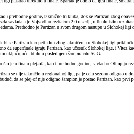
 ligi plasirao direktno u finale. Spartak je odbio da igra finale, smatr
o i prethodne godine, takmičilo tri kluba, dok se Partizan zbog obaveza 
da savladala je Vojvodinu rezltatom 2:0 u seriji, u finalu istim rezulta
edama. Prethodno je Partizan u svom drugom nastupu u Slohokej ligi o
ok bi se Partizan kao peti klub zbog takmičenja u Slohokej ligi priključ
o da superfinale igraju Partizan, kao učesnik Slohokej lige, i Vitez ka
dmi uključujući i titulu u poslednjem šampionatu SCG.
ošto je u finalu plej-ofa, kao i prethodne godine, savladao Olimpiju r
tizan se nije takmičio u regionalnoj ligi, pa je celu sezonu odigrao u 
 budući da se plej-of nije odigrao šampion je postao Partizan, kao prvi 