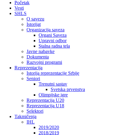
Početak
Vesti
SHLS
O savezu
Istorijat
Organizacija saveza
Organi Saveza
Upravni odbor
Stalna radna tela
Javne nabavke
Dokumenta
Razvojni programi
Reprezentacija
Istorija reprezentacije Srbije
Seniori
Trenutni sastav
Svetska prvenstva
Olimpijske igre
Reprezentacija U20
Reprezentacija U18
Selektori
Takmičenja
IHL
2019/2020
2018/2019