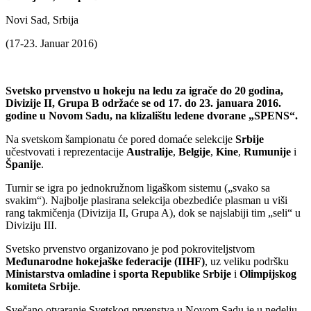
Novi Sad, Srbija
(17-23. Januar 2016)
Svetsko prvenstvo u hokeju na ledu za igrače do 20 godina,
Divizije II, Grupa B održaće se od 17. do 23. januara 2016.
godine u Novom Sadu, na klizalištu ledene dvorane „SPENS“.
Na svetskom šampionatu će pored domaće selekcije
Srbije
učestvovati i reprezentacije
Australije
,
Belgije
,
Kine
,
Rumunije
i
Španije
.
Turnir se igra po jednokružnom ligaškom sistemu („svako sa
svakim“). Najbolje plasirana selekcija obezbediće plasman u viši
rang takmičenja (Divizija II, Grupa A), dok se najslabiji tim „seli“ u
Diviziju III.
Svetsko prvenstvo organizovano je pod pokroviteljstvom
Međunarodne hokejaške federacije (IIHF)
, uz veliku podršku
Ministarstva omladine i sporta Republike Srbije
i
Olimpijskog
komiteta Srbije
.
Svečano otvaranje Svetskog prvenstva u Novom Sadu je u nedelju,