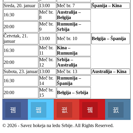
Sreda, 20. januar
13:00
Meč br. 7
Španija – Kina
Meč br.
Australija –
16:30
8
Belgija
Meč br.
Rumunija –
20:00
9
Srbija
Četvrtak, 21.
13:00
Meč br. 10
Belgija – Španija
januar
Meč br.
Kina –
16:30
11
Rumunija
Meč br.
Srbija –
20:00
12
Australija
Subota, 23. januar
13:00
Meč br. 13
Australija – Kina
Meč br.
Rumunija –
16:30
14
Španija
Meč br.
20:00
Belgija – Srbija
15
Facebook
Twitter
Google+
Youtube
In
Join us on Facebook
Join us on Twitter
Join us on Google
Join us on Youtu
Jo
© 2026 - Savez hokeja na ledu Srbije. All Rights Reserved.