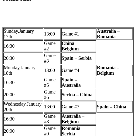
Sunday,January
Australia –
13:00
Game #1
17th
Romania
Game
China –
16:30
#2
Belgium
Game
20:30
Spain – Serbia
#3
Monday,January
Romania –
13:00
Game #4
18th
Belgium
Game
Spain –
16:30
#5
Australia
Game
20:00
Serbia – China
#6
Wednesday,January
13:00
Game #7
Spain – China
20th
Game
Australia –
16:30
#8
Belgium
Game
Romania –
20:00
#9
Serbia