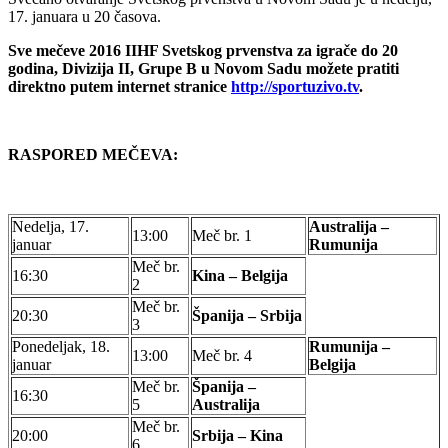
17. januara u 20 časova.
Sve mečeve 2016
IIHF Svetskog prvenstva za igrače do 20
godina, Divizija II, Grupe B u Novom Sadu
možete pratiti
direktno putem internet stranice
http://sportuzivo.tv
.
RASPORED MEČEVA:
Nedelja, 17.
Australija –
13:00
Meč br. 1
januar
Rumunija
Meč br.
16:30
Kina – Belgija
2
Meč br.
20:30
Španija – Srbija
3
Ponedeljak, 18.
Rumunija –
13:00
Meč br. 4
januar
Belgija
Meč br.
Španija –
16:30
5
Australija
Meč br.
20:00
Srbija – Kina
6