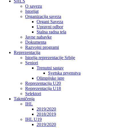
SHLS
O savezu
Istorijat
Organizacija saveza
Organi Saveza
Upravni odbor
Stalna radna tela
Javne nabavke
Dokumenta
Razvojni programi
Reprezentacija
Istorija reprezentacije Srbije
Seniori
Trenutni sastav
Svetska prvenstva
Olimpijske igre
Reprezentacija U20
Reprezentacija U18
Selektori
Takmičenja
IHL
2019/2020
2018/2019
IHL U19
2019/2020