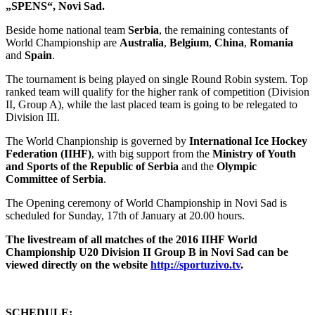
„SPENS“, Novi Sad.
Beside home national team
Serbia
, the remaining contestants of
World Championship are
Australia
,
Belgium
,
China
,
Romania
and
Spain
.
The tournament is being played on single Round Robin system. Top
ranked team will qualify for the higher rank of competition (Division
II, Group A), while the last placed team is going to be relegated to
Division III.
The World Chanpionship is governed by
International Ice Hockey
Federation (IIHF)
, with big support from the
Ministry of Youth
and Sports of the Republic of Serbia
and the
Olympic
Committee of Serbia
.
The Opening ceremony of World Championship in Novi Sad is
scheduled for Sunday, 17th of January at 20.00 hours.
The livestream of all matches of the 2016 IIHF World
Championship U20 Division II Group B in Novi Sad can be
viewed directly on the website
http://sportuzivo.tv
.
SCHEDULE: