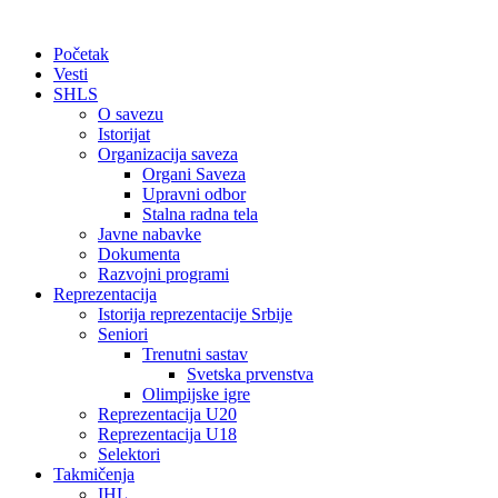
Početak
Vesti
SHLS
O savezu
Istorijat
Organizacija saveza
Organi Saveza
Upravni odbor
Stalna radna tela
Javne nabavke
Dokumenta
Razvojni programi
Reprezentacija
Istorija reprezentacije Srbije
Seniori
Trenutni sastav
Svetska prvenstva
Olimpijske igre
Reprezentacija U20
Reprezentacija U18
Selektori
Takmičenja
IHL