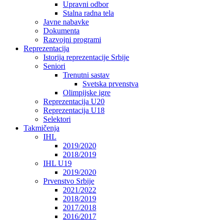
Upravni odbor
Stalna radna tela
Javne nabavke
Dokumenta
Razvojni programi
Reprezentacija
Istorija reprezentacije Srbije
Seniori
Trenutni sastav
Svetska prvenstva
Olimpijske igre
Reprezentacija U20
Reprezentacija U18
Selektori
Takmičenja
IHL
2019/2020
2018/2019
IHL U19
2019/2020
Prvenstvo Srbije
2021/2022
2018/2019
2017/2018
2016/2017