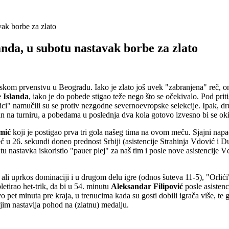
vak borbe za zlato
anda, u subotu nastavak borbe za zlato
tskom prvenstvu u Beogradu. Iako je zlato još uvek "zabranjena" reč, o
e
Islanda
, iako je do pobede stigao teže nego što se očekivalo. Pod pr
opnici" namučili su se protiv nezgodne severnoevropske selekcije. Ipak,
an na turniru, a pobedama u poslednja dva kola gotovo izvesno bi se ok
mić
koji je postigao prva tri gola našeg tima na ovom meču. Sjajni n
 u 26. sekundi doneo prednost Srbiji (asistencije Strahinja Vdović i D
u nastavka iskoristio "pauer plej" za naš tim i posle nove asistencije
 ali uprkos dominaciji i u drugom delu igre (odnos šuteva 11-5), "Orlići
etirao het-trik, da bi u 54. minutu
Aleksandar Filipović
posle asistenc
pet minuta pre kraja, u trenucima kada su gosti dobili igrača više, te 
kojim nastavlja pohod na (zlatnu) medalju.