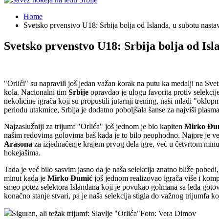
Home
Svetsko prvenstvo U18: Srbija bolja od Islanda, u subotu nasta
Svetsko prvenstvo U18: Srbija bolja od Isl
"Orlići" su napravili još jedan važan korak na putu ka medalji na Sve
kola. Nacionalni tim
Srbije
opravdao je ulogu favorita protiv selekcij
nekolicine igrača koji su propustili jutarnji trening, naši mladi "okl
periodu utakmice, Srbija je dodatno poboljšala šanse za najviši plasm
Najzaslužniji za trijumf "Orlića" još jednom je bio kapiten
Mirko Đu
našim redovima golovima baš kada je to bilo neophodno. Najpre je već
Arasona
za izjednačenje krajem prvog dela igre, već u četvrtom minut
hokejašima.
Tada je već bilo sasvim jasno da je naša selekcija znatno bliže pobedi,
minut kada je
Mirko Đumić
još jednom realizovao igrača više i kompl
smeo potez selektora Islanđana koji je povukao golmana sa leda gotovo 
konačno stanje stvari, pa je naša selekcija stigla do važnog trijumfa 
Siguran, ali težak trijumf: Slavlje "Orlića"Foto: Vera Dimov