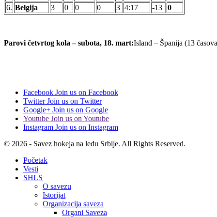
6.
Belgija
3
0
0
0
3
4:17
-13
0
Parovi četvrtog kola – subota, 18. mart:
Island – Španija (13 časov
Facebook
Join us on Facebook
Twitter
Join us on Twitter
Google+
Join us on Google
Youtube
Join us on Youtube
Instagram
Join us on Instagram
© 2026 - Savez hokeja na ledu Srbije. All Rights Reserved.
Početak
Vesti
SHLS
O savezu
Istorijat
Organizacija saveza
Organi Saveza