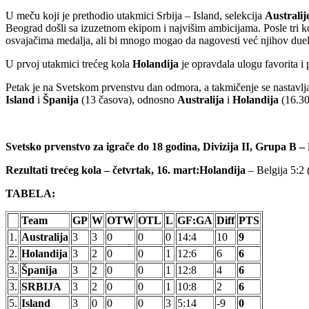
U meču koji je prethodio utakmici Srbija – Island, selekcija
Australij
Beograd došli sa izuzetnom ekipom i najvišim ambicijama. Posle tri
osvajačima medalja, ali bi mnogo mogao da nagovesti već njihov due
U prvoj utakmici trećeg kola
Holandija
je opravdala ulogu favorita i
Petak je na Svetskom prvenstvu dan odmora, a takmičenje se nastavlja
Island
i
Španija
(13 časova), odnosno
Australija
i
Holandija
(16.30
Svetsko prvenstvo za igrače do 18 godina, Divizija II, Grupa B –
Rezultati trećeg kola – četvrtak, 16. mart:
Holandija
– Belgija 5:2 
TABELA:
Team
GP
W
OTW
OTL
L
GF:GA
Diff
PTS
1.
Australija
3
3
0
0
0
14:4
10
9
2.
Holandija
3
2
0
0
1
12:6
6
6
3.
Španija
3
2
0
0
1
12:8
4
6
3.
SRBIJA
3
2
0
0
1
10:8
2
6
5.
Island
3
0
0
0
3
5:14
-9
0