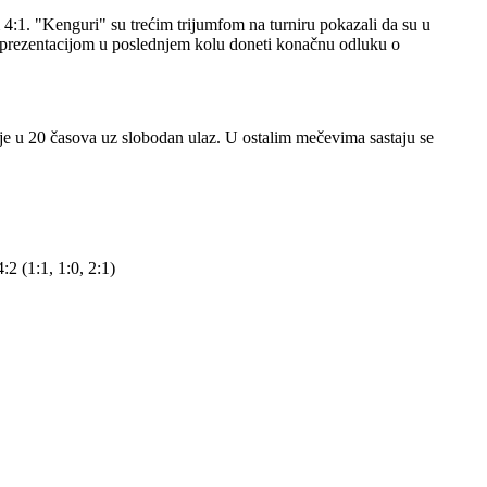
 4:1. "Kenguri" su trećim trijumfom na turniru pokazali da su u
eprezentacijom u poslednjem kolu doneti konačnu odluku o
je u 20 časova uz slobodan ulaz. U ostalim mečevima sastaju se
:2 (1:1, 1:0, 2:1)