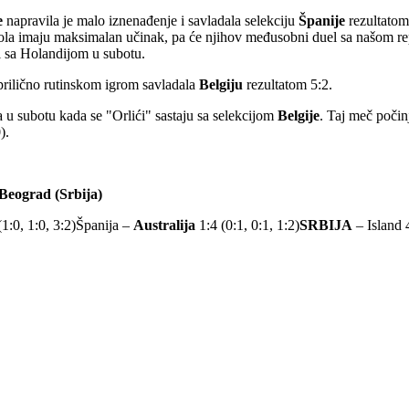
e
napravila je malo iznenađenje i savladala selekciju
Španije
rezultatom
 kola imaju maksimalan učinak, pa će njihov međusobni duel sa našom r
l sa Holandijom u subotu.
 prilično rutinskom igrom savladala
Belgiju
rezultatom 5:2.
 u subotu kada se "Orlići" sastaju sa selekcijom
Belgije
. Taj meč počin
).
 Beograd (Srbija)
(1:0, 1:0, 3:2)Španija –
Australija
1:4 (0:1, 0:1, 1:2)
SRBIJA
– Island 4