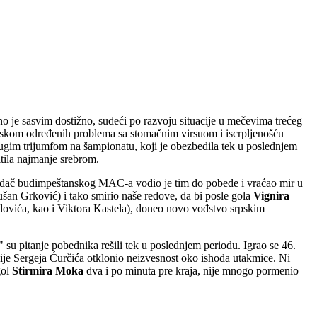
no je sasvim dostižno, sudeći po razvoju situacije u mečevima trećeg
itiskom određenih problema sa stomačnim virsuom i iscrpljenošću
 drugim trijumfom na šampionatu, koji je obezbedila tek u poslednjem
itila najmanje srebrom.
apadač budimpeštanskog MAC-a vodio je tim do pobede i vraćao mir u
ušan Grković) i tako smirio naše redove, da bi posle gola
Vignira
 Vdovića, kao i Viktora Kastela), doneo novo vođstvo srpskim
" su pitanje pobednika rešili tek u poslednjem periodu. Igrao se 46.
ije Sergeja Ćurčića otklonio neizvesnost oko ishoda utakmice. Ni
gol
Stirmira Moka
dva i po minuta pre kraja, nije mnogo pormenio