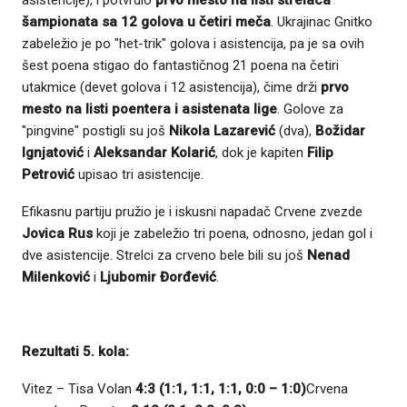
asistencije), i potvrdio
prvo mesto na listi strelaca
šampionata sa 12 golova u četiri meča
. Ukrajinac Gnitko
zabeležio je po "het-trik" golova i asistencija, pa je sa ovih
šest poena stigao do fantastičnog 21 poena na četiri
utakmice (devet golova i 12 asistencija), čime drži
prvo
mesto na listi poentera i asistenata lige
. Golove za
"pingvine" postigli su još
Nikola Lazarević
(dva),
Božidar
Ignjatović
i
Aleksandar Kolarić
, dok je kapiten
Filip
Petrović
upisao tri asistencije.
Efikasnu partiju pružio je i iskusni napadač Crvene zvezde
Jovica Rus
koji je zabeležio tri poena, odnosno, jedan gol i
dve asistencije. Strelci za crveno bele bili su još
Nenad
Milenković
i
Ljubomir Đorđević
.
Rezultati 5. kola:
Vitez – Tisa Volan
4:3 (1:1, 1:1, 1:1, 0:0 – 1:0)
Crvena