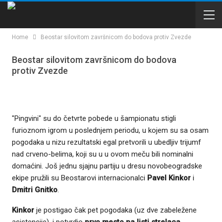
Home
Beostar silovitom završnicom do bodova protiv Zvezde
Beostar silovitom završnicom do bodova
protiv Zvezde
"Pingvini" su do četvrte pobede u šampionatu stigli
furioznom igrom u poslednjem periodu, u kojem su sa osam
pogodaka u nizu rezultatski egal pretvorili u ubedljiv trijumf
nad crveno-belima, koji su u u ovom meču bili nominalni
domaćini. Još jednu sjajnu partiju u dresu novobeogradske
ekipe pružili su Beostarovi internacionalci
Pavel Kinkor
i
Dmitri Gnitko
.
Kinkor
je postigao čak pet pogodaka (uz dve zabeležene