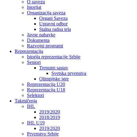
O savezu
Istorijat
Organizacija saveza
Organi Saveza
Upravni odbor
Stalna radna tela
Javne nabavke
Dokumenta
Razvojni programi
Reprezentacija
Istorija reprezentacije Srbije
Seniori
Trenutni sastav
Svetska prvenstva
Olimpijske igre
Reprezentacija U20
Reprezentacija U18
Selektori
Takmičenja
IHL
2019/2020
2018/2019
IHL U19
2019/2020
Prvenstvo Srbije