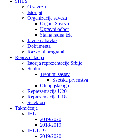
SHLS
O savezu
Istorijat
Organizacija saveza
Organi Saveza
Upravni odbor
Stalna radna tela
Javne nabavke
Dokumenta
Razvojni programi
Reprezentacija
Istorija reprezentacije Srbije
Seniori
Trenutni sastav
Svetska prvenstva
Olimpijske igre
Reprezentacija U20
Reprezentacija U18
Selektori
Takmičenja
IHL
2019/2020
2018/2019
IHL U19
2019/2020