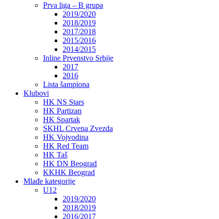
Prva liga – B grupa
2019/2020
2018/2019
2017/2018
2015/2016
2014/2015
Inline Prvenstvo Srbije
2017
2016
Lista šampiona
Klubovi
HK NS Stars
HK Partizan
HK Spartak
SKHL Crvena Zvezda
HK Vojvodina
HK Red Team
HK Taš
HK DN Beograd
KKHK Beograd
Mlađe kategorije
U12
2019/2020
2018/2019
2016/2017