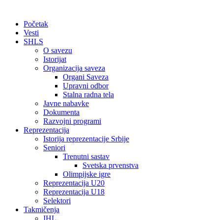
Početak
Vesti
SHLS
O savezu
Istorijat
Organizacija saveza
Organi Saveza
Upravni odbor
Stalna radna tela
Javne nabavke
Dokumenta
Razvojni programi
Reprezentacija
Istorija reprezentacije Srbije
Seniori
Trenutni sastav
Svetska prvenstva
Olimpijske igre
Reprezentacija U20
Reprezentacija U18
Selektori
Takmičenja
IHL