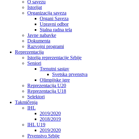
O savezu
Istorijat
Organizacija saveza
Organi Saveza
Upravni odbor
Stalna radna tela
Javne nabavke
Dokumenta
Razvojni programi
Reprezentacija
Istorija reprezentacije Srbije
Seniori
Trenutni sastav
Svetska prvenstva
Olimpijske igre
Reprezentacija U20
Reprezentacija U18
Selektori
Takmičenja
IHL
2019/2020
2018/2019
IHL U19
2019/2020
Prvenstvo Srbije