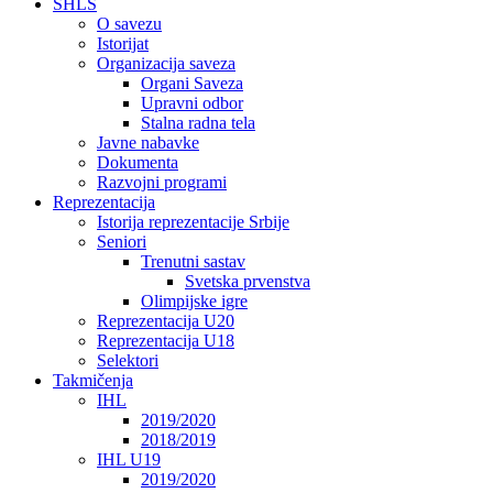
SHLS
O savezu
Istorijat
Organizacija saveza
Organi Saveza
Upravni odbor
Stalna radna tela
Javne nabavke
Dokumenta
Razvojni programi
Reprezentacija
Istorija reprezentacije Srbije
Seniori
Trenutni sastav
Svetska prvenstva
Olimpijske igre
Reprezentacija U20
Reprezentacija U18
Selektori
Takmičenja
IHL
2019/2020
2018/2019
IHL U19
2019/2020